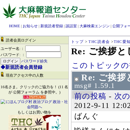
HOME
|
お知らせ
|
新規読者登録
|
談話室
|
大麻検索エンジン
|
公開フォ
読者会員ログイン
トップ
>
THC読者会
>
THC愛
Re: ご挨拶
ユーザー名:：
パスワード: ：
パスワード紛失
このトピックの
◆新規読者会員登録
Re: ご挨
現在アクセス中の人数
msg# 1.59.1
16名さま。クリックのご協力を！ (11 名
が 公開フォーラム を参照中。)
前の投稿
-
次
2012-9-11 12:0
もしくはお買い物を
ばんぐ