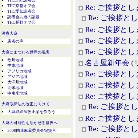
THC北陸読者会
Re: ご挨拶と
THC京都オフ会
THC愛知読者会
Re: ご挨拶と
読者会共通の話題
THC長野オフ会
Re: ご挨拶と
医療大麻
Re: ご挨拶と
患者の声
Re: ご挨拶と
大麻にまつわる世界の現実
欧州地域
名古屋新年会
(
中東地域
アフリカ地域
Re: ご挨拶と
アジア地域
大洋州地域
Re: ご挨拶と
北米地域
中南米地域
Re: ご挨拶と
大麻取締法の改正に向けて
Re: ご挨拶と
大麻取締法改正案を作ろう
Re: ご挨拶と
大麻の可能性を活かせる世界へ
Re: ご挨拶と
2008国連麻薬委員会宛提言