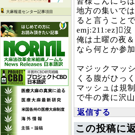
皆様こんにち
地方の集いで
大麻報道センター記事項目
ると言うこと
emj:211:e
俺は土曜の夜＆
なら何とか参
マジックマッ
くる腹がひっ
マッシュは規
で牛の糞に沢山生
返信する
この投稿に