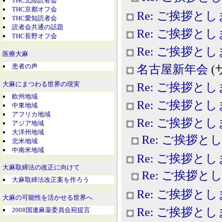
THC北陸読者会
THC京都オフ会
Re: ご挨拶と
THC愛知読者会
読者会共通の話題
Re: ご挨拶と
THC長野オフ会
Re: ご挨拶と
医療大麻
患者の声
名古屋新年会
(
大麻にまつわる世界の現実
Re: ご挨拶と
欧州地域
Re: ご挨拶と
中東地域
アフリカ地域
Re: ご挨拶と
アジア地域
大洋州地域
Re: ご挨拶と
北米地域
中南米地域
Re: ご挨拶と
大麻取締法の改正に向けて
Re: ご挨拶と
大麻取締法改正案を作ろう
Re: ご挨拶と
大麻の可能性を活かせる世界へ
Re: ご挨拶と
2008国連麻薬委員会宛提言