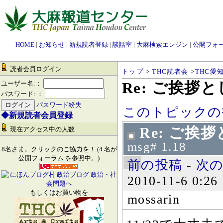
HOME
|
お知らせ
|
新規読者登録
|
談話室
|
大麻検索エンジン
|
公開フォ
読者会員ログイン
トップ
>
THC読者会
>
THC愛
Re: ご挨拶
ユーザー名:：
パスワード: ：
パスワード紛失
このトピックの
◆新規読者会員登録
Re: ご挨
現在アクセス中の人数
msg# 1.18
8名さま。クリックのご協力を！ (4 名が
公開フォーラム を参照中。)
前の投稿
-
次
2010-11-6 0:26
もしくはお買い物を
mossarin