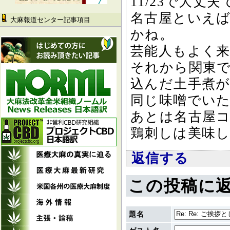
11/23で大丈
名古屋といえ
大麻報道センター記事項目
かね。
芸能人もよく
それから関東
込んだ土手煮
同じ味噌でい
あとは名古屋
鶏刺しは美味
返信する
この投稿に
題名