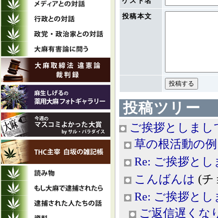
ゲスト名
投稿本文
投稿ツリー
ご挨拶としまし
草の根活動の例
Re: ご挨拶と
こんばんは
(チョ
Re: ご挨拶と
ご返信遅くな