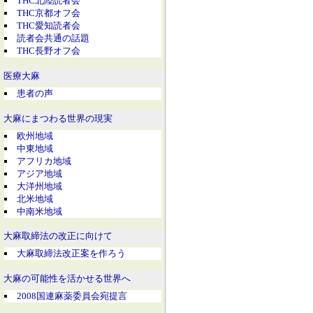
THC北陸読者会
THC京都オフ会
THC愛知読者会
読者会共通の話題
THC長野オフ会
医療大麻
患者の声
大麻にまつわる世界の現実
欧州地域
中東地域
アフリカ地域
アジア地域
大洋州地域
北米地域
中南米地域
大麻取締法の改正に向けて
大麻取締法改正案を作ろう
大麻の可能性を活かせる世界へ
2008国連麻薬委員会宛提言