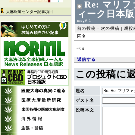
Re: マリ
ィーク日本版 
大麻報道センター記事項目
msg# 1
前の投稿 - 次の投稿 | 親投稿 
匿名
べｓ
返信する
この投稿に
題名
ゲスト名
投稿本文