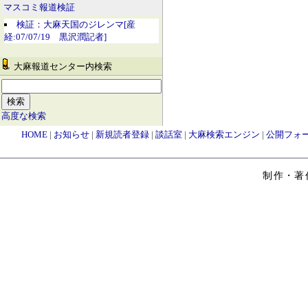
マスコミ報道検証
検証：大麻天国のジレンマ[産
経:07/07/19 黒沢潤記者]
大麻報道センター内検索
高度な検索
HOME
|
お知らせ
|
新規読者登録
|
談話室
|
大麻検索エンジン
|
公開フォ
制作・著