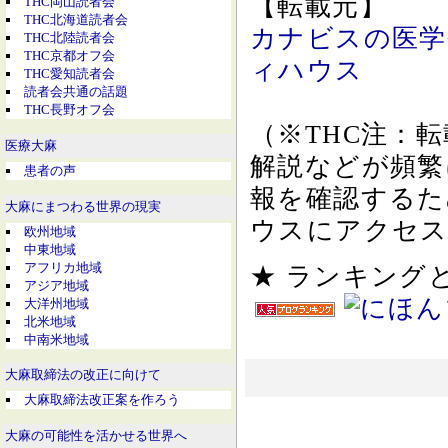
【転載元】
THC岡山読者会
THC北海道読者会
カナビスの医学研
THC北陸読者会
THC京都オフ会
ィハウス
THC愛知読者会
読者会共通の話題
THC長野オフ会
（※THC注：
医療大麻
解説などが頻繁
患者の声
報を確認するた
大麻にまつわる世界の現実
ウスにアクセス
欧州地域
中東地域
アフリカ地域
★ ランキン
アジア地域
大洋州地域
北米地域
中南米地域
大麻取締法の改正に向けて
大麻取締法改正案を作ろう
大麻の可能性を活かせる世界へ