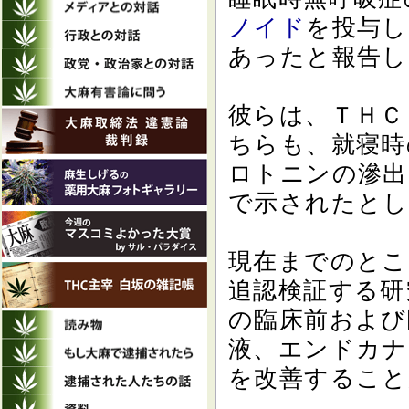
ノイド
を投与し
あったと報告して
彼らは、ＴＨＣ
ちらも、就寝時
ロトニンの滲出
で示されたとし
現在までのとこ
追認検証する研
の臨床前および
液、エンドカナビ
を改善すること