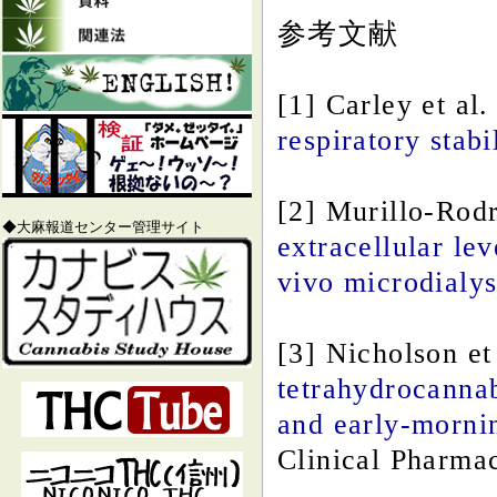
参考文献
[1] Carley et al
respiratory stabi
[2] Murillo-Rodr
◆大麻報道センター管理サイト
extracellular le
vivo microdialys
[3] Nicholson et
tetrahydrocannab
and early-mornin
Clinical Pharma