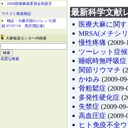
2008国連麻薬委員会宛提言
最新科学文献
マスコミ報道検証
検証：大麻天国のジレンマ[産
医療大麻に関する最
経:07/07/19 黒沢潤記者]
MRSA(メチシ
大麻報道センター内検索
慢性疼痛
(2009-
ツーレット症候
高度な検索
睡眠時無呼吸症
関節リウマチ
(2
かゆみ
(2009-09
骨粗鬆症
(2009-
多発性硬化症
(2
失禁症
(2009-09-
高血圧症
(2009-
ヒト免疫不全ウ