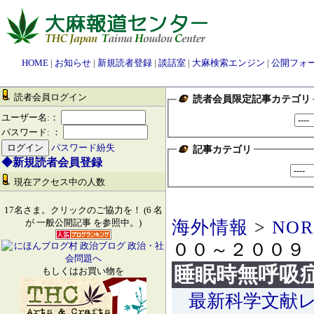
HOME
|
お知らせ
|
新規読者登録
|
談話室
|
大麻検索エンジン
|
公開フォ
読者会員ログイン
読者会員限定記事カテゴリ
ユーザー名:：
パスワード: ：
パスワード紛失
記事カテゴリ
◆新規読者会員登録
現在アクセス中の人数
17名さま。クリックのご協力を！ (6 名
海外情報
>
NOR
が 一般公開記事 を参照中。)
００～２００９
睡眠時無呼吸
もしくはお買い物を
最新科学文献