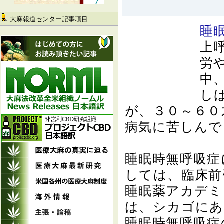
大麻報道センター記事項目
睡
上
労
中
し
が、３０～６０
病気に苦しんで
睡眠時無呼吸症
しては、臨床前
睡眠薬アカデミ
は、シカゴにあ
睡眠時無呼吸症