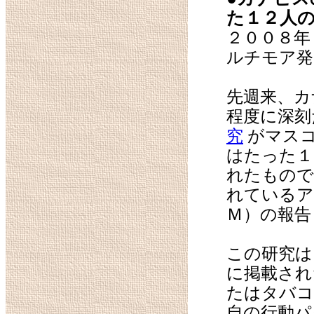
た１２人
２００８年
ルチモア発
先週来、カ
程度に深刻
究
がマスコ
はたった１
れたもので
れているア
Ｍ）の報告
この研究は
に掲載され
たはタバコ
自の行動パ