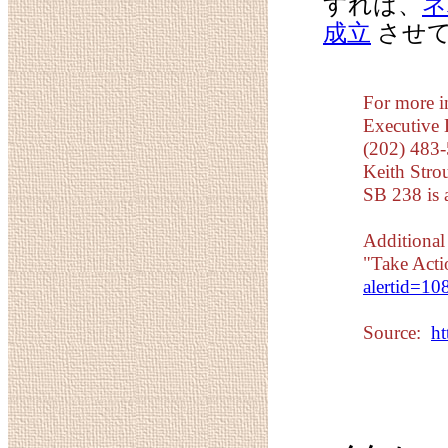
すれば、
ネ
成立
させて
For more i
Executive 
(202) 483
Keith Stro
SB 238 is a
Additional
"Take Acti
alertid=1
Source:
h