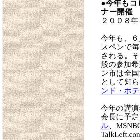
●今年も
ナー開催
２００８年
今年も、６
スペンで
される。そ
般の参加希
ン市は全国
として知ら
ンド・ホテ
今年の講演
会長に予
ル
、MSN
TalkLe