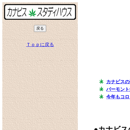
Ｔｏｐに戻る
カナビスの
バーモント
今年もコロ
●カナビ