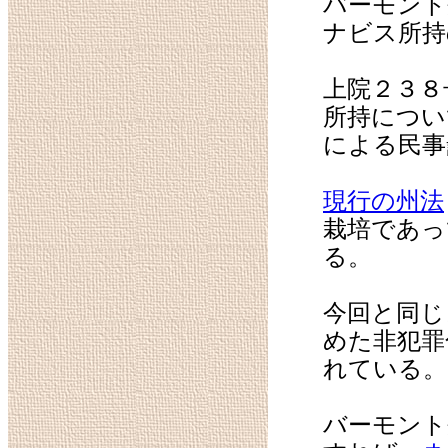
バーモント
ナビス所持
上院２３８
所持につい
による民事
現行の州法
栽培であっ
る。
今回と同じ
めた非犯罪
れている。
バーモント