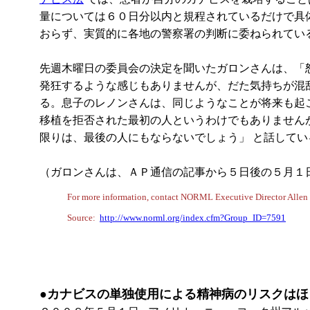
量については６０日分以内と規程されているだけで具
おらず、実質的に各地の警察署の判断に委ねられてい
先週木曜日の委員会の決定を聞いたガロンさんは、「
発狂するような感じもありませんが、だた気持ちが混
る。息子のレノンさんは、同じようなことが将来も起
移植を拒否された最初の人というわけでもありません
限りは、最後の人にもならないでしょう」 と話してい
（ガロンさんは、ＡＰ通信の記事から５日後の５月１
For more information, contact NORML Executive Director Allen S
Source:
http://www.norml.org/index.cfm?Group_ID=7591
●カナビスの単独使用による精神病のリスクはほ