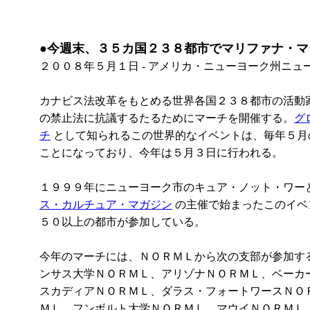
●今週末、３５カ国２３８都市でマリファナ・マ
２００８年５月１日 - アメリカ・ニューヨーク州ニュ
カナビス法改革をもとめる世界各国２３８都市の活動
の禁止法に抗議するたるためにマーチを開催する。
グ
チ
として知られるこの世界的なイベントは、毎年５月
ことになっており、今年は５月３日に行われる。
１９９９年にニューヨーク市のキュア・ノット・ワー
ス・カルチュア・マガジン
の主催で始まったこのイベ
５０以上の都市が参加している。
今年のマーチには、ＮＯＲＭＬから次の支部が参加す
ンサス大学ＮＯＲＭＬ、アリゾナＮＯＲＭＬ、ベーカ
スカディアＮＯＲＭＬ、ダラス・フォートワースＮＯ
ＭＬ、フンボルト大学ＮＯＲＭＬ、マウイＮＯＲＭＬ