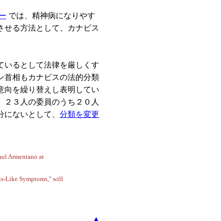
ー
では、精神病になりやす
させる方法として、カナビス
ているとして法律を厳しくす
ン首相もカナビスの法的分類
意向を繰り替えし表明してい
、２３人の委員のうち２０人
分にないとして、
分類を変更
aul Armentano at
sis-Like Symptoms," will
▲