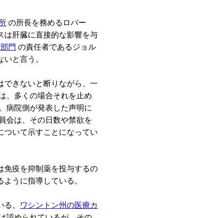
所
の所長を務めるロバー
スは肝臓に直接的な影響を与
植部門
の責任者であるジョル
ないと言う。
はできないと断りながら、一
者は、多くの場合それを止め
る。病院側が発表した声明に
委員会は、その日数や禁欲を
について示すことになってい
は免疫を抑制薬を投与するの
るように指導している。
いる。
ワシントン州の医療カ
は認められているが、その