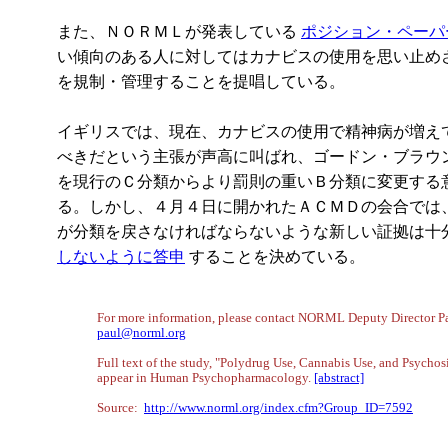
また、ＮＯＲＭＬが発表している
ポジション・ペーパ
い傾向のある人に対してはカナビスの使用を思い止め
を規制・管理することを提唱している。
イギリスでは、現在、カナビスの使用で精神病が増え
べきだという主張が声高に叫ばれ、ゴードン・ブラウ
を現行のＣ分類からより罰則の重いＢ分類に変更する
る。しかし、４月４日に開かれたＡＣＭＤの会合では
が分類を戻さなければならないような新しい証拠は十
しないように答申
することを決めている。
For more information, please contact NORML Deputy Director P
paul@norml.org
Full text of the study, "Polydrug Use, Cannabis Use, and Psycho
appear in Human Psychopharmacology.
[abstract]
Source:
http://www.norml.org/index.cfm?Group_ID=7592