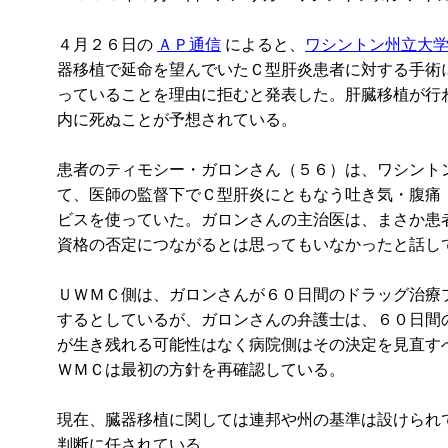
４月２６日の
ＡＰ通信
によると、
ワシントン州立大
器移植で延命を望んでいたＣ型肝炎患者に対する手術
っていることを理由に拒むと発表した。肝臓移植が行
内に死ぬことが予想されている。
患者のティモシー・ガロンさん（５６）は、ワシント
て、医師の監督下でＣ型肝炎にともなう吐き気・腹痛
ビスを使っていた。ガロンさんの主治医は、まさか患
資格の否定につながるとは思ってもいなかったと話し
ＵＷＭＣ側は、ガロンさんが６０日間のドラッグ治療
するとしているが、ガロンさんの弁護士は、６０日間
が生き残れる可能性はなく病院側はその決定を見直す
ＷＭＣは最初の方針を再確認している。
現在、臓器移植に関しては連邦や州の基準は設けられ
判断に任されている。