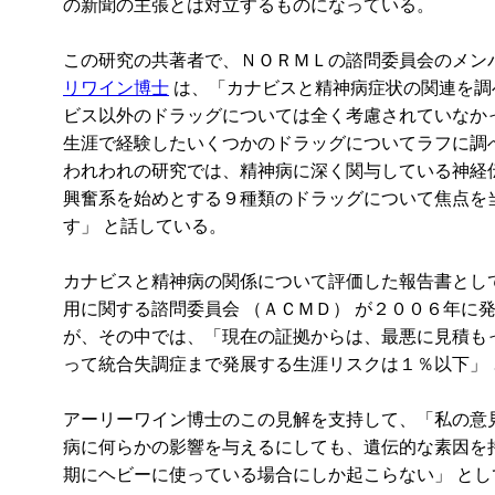
の新聞の主張とは対立するものになっている。
この研究の共著者で、ＮＯＲＭＬの諮問委員会のメン
リワイン博士
は、「カナビスと精神病症状の関連を調
ビス以外のドラッグについては全く考慮されていなか
生涯で経験したいくつかのドラッグについてラフに調
われわれの研究では、精神病に深く関与している神経
興奮系を始めとする９種類のドラッグについて焦点を
す」 と話している。
カナビスと精神病の関係について評価した報告書とし
用に関する諮問委員会 （ＡＣＭＤ） が２００６年に
が、その中では、「現在の証拠からは、最悪に見積も
って統合失調症まで発展する生涯リスクは１％以下」
アーリーワイン博士のこの見解を支持して、「私の意
病に何らかの影響を与えるにしても、遺伝的な素因を
期にヘビーに使っている場合にしか起こらない」 とし