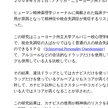
２００８年５月１日 - アメリカ・ニューヨーク州アル
ヒューマン精神薬理学ジャーナルに掲載された臨床デ
用が原因となって精神症や統合失調症が発症するリス
った。
この研究はニューヨーク州立大学アルバニー校心理学
で、統合失調症の人ばかりではなく普通の人の統合失
のできるＳＰＱ （
Schizotypal Personality Questionnaire
）
て、アルコールなどの合法的なドラッグだけを使用し
グも併用している人を比較している。
その結果、違法ドラッグとしてはカナビスだけを使っ
ラッグだけを使っているグループよりもスコアが高く
対して、カナビス以外にもエクスタシーやコカインな
いる人ではスコアが高くなることが示された。
この研究結果は、カナビスの使用が精神病のリスクを