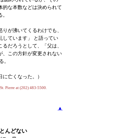
体的な本数などは決められて
る。
怒りが沸いてくるわけでも、
乱しています」 と語ってい
こるだろうとして、「父は、
が、この方針が変更されない
る。
日に亡くなった。）
t. Pierre at (202) 483-5500.
▲
とんどない