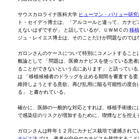
サウスカロライナ医科大学
ヒューマン・バリュー研究
ト・セイデゥ博士は、「アルコールと違って、カナビ
えないはずですが」 と話しているが、ＵＷＭＣの
移
ジュ・レイエス博士は、そのことだけが問題なのでは
ガロンさんのケースについて特別にコメントすること
般論として 「問題は、医療カナビスを使っている患
ることができないという点にあります」 と語ってい
は 「移植候補者のドラッグを止める期間を審査する
維持しようとする意欲、再び乱用に陥る可能性の度合
る」 と書かれている。
確かに、医師の一般的な対応とすれば、移植手術後に
で感染症のリスクが増加するために、喫煙などを控え
ガロンさんは昨年１２月にカナビス栽培で逮捕されて
ナビス法
では、患者が自分のカナビスを栽培すること