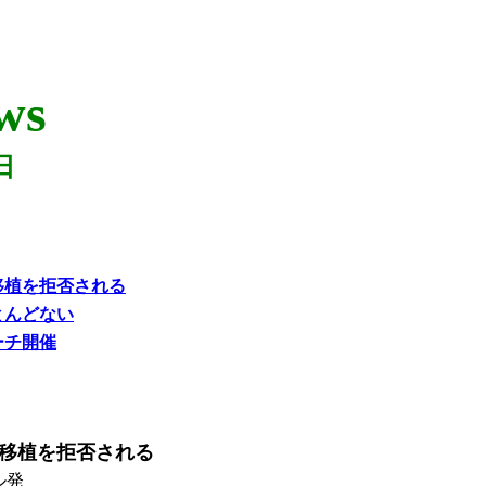
ws
日
移植を拒否される
とんどない
ーチ開催
移植を拒否される
ル発