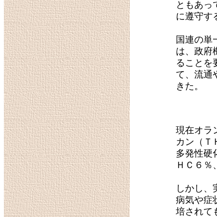
ともあっ
に遵守す
国連の単
は、政府
ることを
て、流通
きた。
現在オラ
カン（Ｔ
多発性硬
ＨＣ６％
しかし、
病気や症
培されて