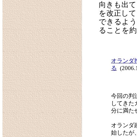
向きも出て
を改正して
できるよう
ることを約
オランダ
る
(2006.1
今回の判
してきた
分に満た
オランダ
始したが