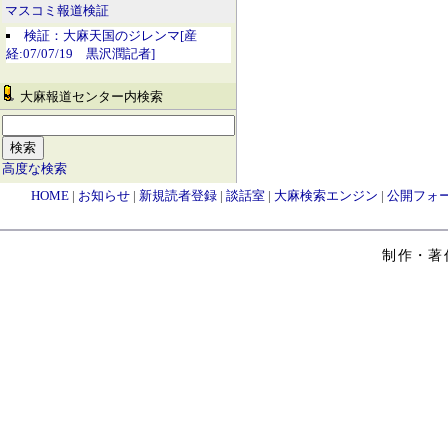
マスコミ報道検証
検証：大麻天国のジレンマ[産
経:07/07/19 黒沢潤記者]
大麻報道センター内検索
高度な検索
HOME
|
お知らせ
|
新規読者登録
|
談話室
|
大麻検索エンジン
|
公開フォ
制作・著