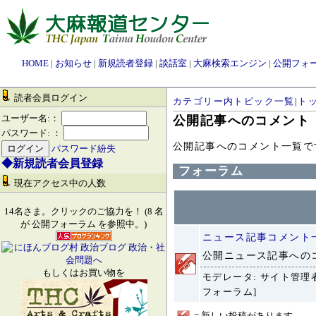
HOME
|
お知らせ
|
新規読者登録
|
談話室
|
大麻検索エンジン
|
公開フォ
読者会員ログイン
カテゴリー内トピック一覧
|
ト
ユーザー名:：
公開記事へのコメント
パスワード: ：
公開記事へのコメント一覧で
パスワード紛失
◆新規読者会員登録
フォーラム
現在アクセス中の人数
14名さま。クリックのご協力を！ (8 名
が 公開フォーラム を参照中。)
ニュース記事コメント
公開ニュース記事への
もしくはお買い物を
モデレータ: サイト管理者
フォーラム]
= 新しい投稿があります