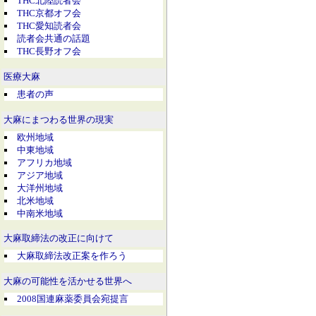
THC北陸読者会
THC京都オフ会
THC愛知読者会
読者会共通の話題
THC長野オフ会
医療大麻
患者の声
大麻にまつわる世界の現実
欧州地域
中東地域
アフリカ地域
アジア地域
大洋州地域
北米地域
中南米地域
大麻取締法の改正に向けて
大麻取締法改正案を作ろう
大麻の可能性を活かせる世界へ
2008国連麻薬委員会宛提言