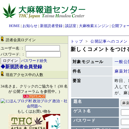
HOME
|
お知らせ
|
新規読者登録
|
談話室
|
大麻検索エンジン
|
公開フォ
読者会員ログイン
トップ
>
公開記事へのコメン
ユーザー名:：
新しくコメントをつける
パスワード: ：
パスワード紛失
対象モジュール
一般公
◆新規読者会員登録
件名
麻薬対
現在アクセス中の人数
要旨
昨日、
34名さま。クリックのご協力を！ (30 名
入して
が 公開フォーラム を参照中。)
が、麻
題名
ゲスト名
もしくはお買い物を
パスワード