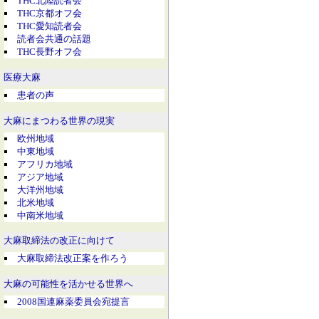
THC北陸読者会
THC京都オフ会
THC愛知読者会
読者会共通の話題
THC長野オフ会
医療大麻
患者の声
大麻にまつわる世界の現実
欧州地域
中東地域
アフリカ地域
アジア地域
大洋州地域
北米地域
中南米地域
大麻取締法の改正に向けて
大麻取締法改正案を作ろう
大麻の可能性を活かせる世界へ
2008国連麻薬委員会宛提言