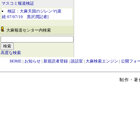
マスコミ報道検証
検証：大麻天国のジレンマ[産
経:07/07/19 黒沢潤記者]
大麻報道センター内検索
高度な検索
HOME
|
お知らせ
|
新規読者登録
|
談話室
|
大麻検索エンジン
|
公開フォ
制作・著