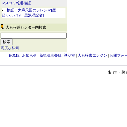
マスコミ報道検証
検証：大麻天国のジレンマ[産
経:07/07/19 黒沢潤記者]
大麻報道センター内検索
高度な検索
HOME
|
お知らせ
|
新規読者登録
|
談話室
|
大麻検索エンジン
|
公開フォ
制作・著