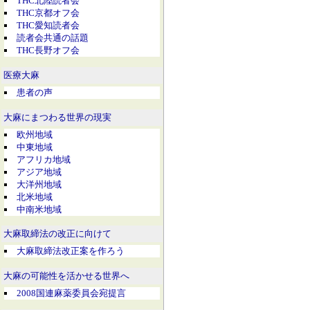
THC北陸読者会
THC京都オフ会
THC愛知読者会
読者会共通の話題
THC長野オフ会
医療大麻
患者の声
大麻にまつわる世界の現実
欧州地域
中東地域
アフリカ地域
アジア地域
大洋州地域
北米地域
中南米地域
大麻取締法の改正に向けて
大麻取締法改正案を作ろう
大麻の可能性を活かせる世界へ
2008国連麻薬委員会宛提言