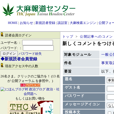
HOME
|
お知らせ
|
新規読者登録
|
談話室
|
大麻検索エンジン
|
公開フォ
読者会員ログイン
トップ
>
公開記事へのコメン
ユーザー名:：
新しくコメントをつける
パスワード: ：
パスワード紛失
対象モジュール
一般公
◆新規読者会員登録
件名
事実取
現在アクセス中の人数
要旨
以下、
26名さま。クリックのご協力を！ (13 名
題名
が 公開フォーラム を参照中。)
ゲスト名
パスワード
もしくはお買い物を
メッセージアイコン
投稿本文