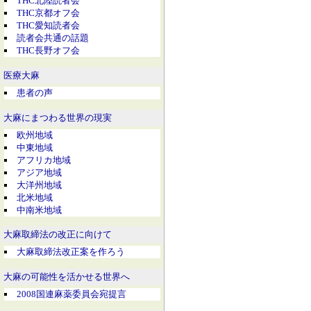
THC北陸読者会
THC京都オフ会
THC愛知読者会
読者会共通の話題
THC長野オフ会
医療大麻
患者の声
大麻にまつわる世界の現実
欧州地域
中東地域
アフリカ地域
アジア地域
大洋州地域
北米地域
中南米地域
大麻取締法の改正に向けて
大麻取締法改正案を作ろう
大麻の可能性を活かせる世界へ
2008国連麻薬委員会宛提言