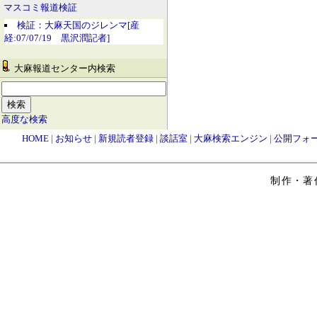
マスコミ報道検証
検証：大麻天国のジレンマ[産
経:07/07/19 黒沢潤記者]
大麻報道センター内検索
高度な検索
HOME
|
お知らせ
|
新規読者登録
|
談話室
|
大麻検索エンジン
|
公開フォ
制作・著