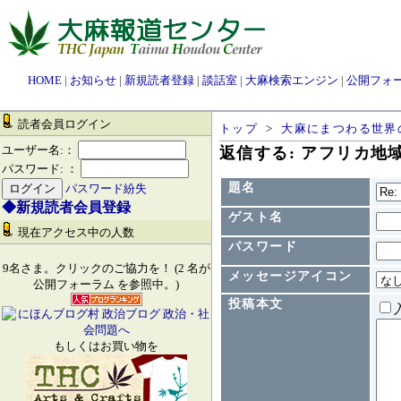
HOME
|
お知らせ
|
新規読者登録
|
談話室
|
大麻検索エンジン
|
公開フォ
読者会員ログイン
トップ
>
大麻にまつわる世界
ユーザー名:：
返信する: アフリカ地
パスワード: ：
題名
パスワード紛失
◆新規読者会員登録
ゲスト名
現在アクセス中の人数
パスワード
9名さま。クリックのご協力を！ (2 名が
メッセージアイコン
公開フォーラム を参照中。)
投稿本文
もしくはお買い物を