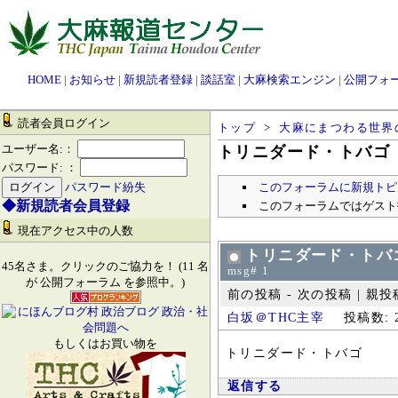
HOME
|
お知らせ
|
新規読者登録
|
談話室
|
大麻検索エンジン
|
公開フォ
読者会員ログイン
トップ
>
大麻にまつわる世界
ユーザー名:：
トリニダード・トバゴ
パスワード: ：
このフォーラムに新規トピ
パスワード紛失
◆新規読者会員登録
このフォーラムではゲスト
現在アクセス中の人数
トリニダード・トバ
45名さま。クリックのご協力を！ (11 名
msg# 1
が 公開フォーラム を参照中。)
前の投稿 - 次の投稿 | 親投稿 
白坂＠THC主宰
投稿数: 2
もしくはお買い物を
トリニダード・トバゴ
返信する