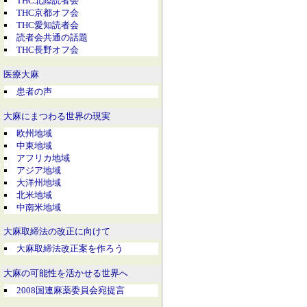
THC北陸読者会
THC京都オフ会
THC愛知読者会
読者会共通の話題
THC長野オフ会
医療大麻
患者の声
大麻にまつわる世界の現実
欧州地域
中東地域
アフリカ地域
アジア地域
大洋州地域
北米地域
中南米地域
大麻取締法の改正に向けて
大麻取締法改正案を作ろう
大麻の可能性を活かせる世界へ
2008国連麻薬委員会宛提言