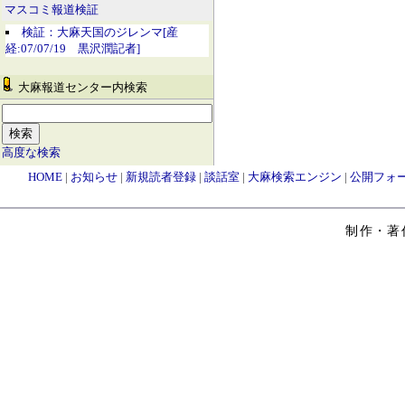
マスコミ報道検証
検証：大麻天国のジレンマ[産
経:07/07/19 黒沢潤記者]
大麻報道センター内検索
高度な検索
HOME
|
お知らせ
|
新規読者登録
|
談話室
|
大麻検索エンジン
|
公開フォ
制作・著