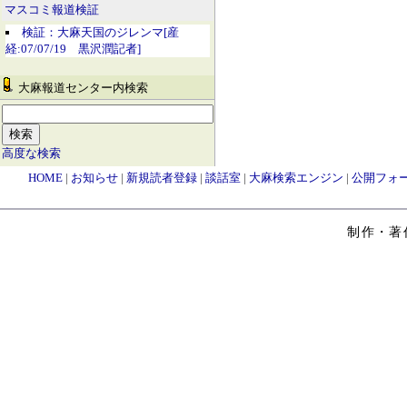
マスコミ報道検証
検証：大麻天国のジレンマ[産
経:07/07/19 黒沢潤記者]
大麻報道センター内検索
高度な検索
HOME
|
お知らせ
|
新規読者登録
|
談話室
|
大麻検索エンジン
|
公開フォ
制作・著