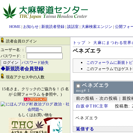
HOME
|
お知らせ
|
新規読者登録
|
談話室
|
大麻検索エンジン
|
公開フォ
読者会員ログイン
トップ
>
大麻にまつわる世界
ユーザー名:：
ベネズエラ
パスワード: ：
このフォーラムに新規トピ
パスワード紛失
◆新規読者会員登録
このフォーラムではゲスト
現在アクセス中の人数
ベネズエラ
15名さま。クリックのご協力を！ (5 名
msg# 1
が 公開フォーラム を参照中。)
前の投稿 - 次の投稿 | 親投稿 
白坂＠THC主宰
投稿数: 2
もしくはお買い物を
ベネズエラ
返信する