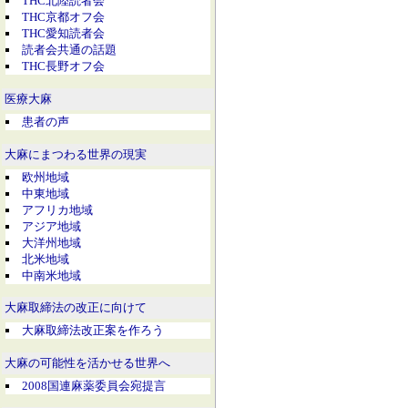
THC北陸読者会
THC京都オフ会
THC愛知読者会
読者会共通の話題
THC長野オフ会
医療大麻
患者の声
大麻にまつわる世界の現実
欧州地域
中東地域
アフリカ地域
アジア地域
大洋州地域
北米地域
中南米地域
大麻取締法の改正に向けて
大麻取締法改正案を作ろう
大麻の可能性を活かせる世界へ
2008国連麻薬委員会宛提言