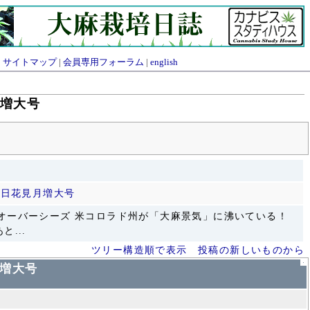
|
サイトマップ
|
会員専用フォーラム
|
english
月増大号
7日花見月増大号
O オーバーシーズ 米コロラド州が「大麻景気」に沸いている！
...
ツリー構造順で表示
投稿の新しいものから
月増大号