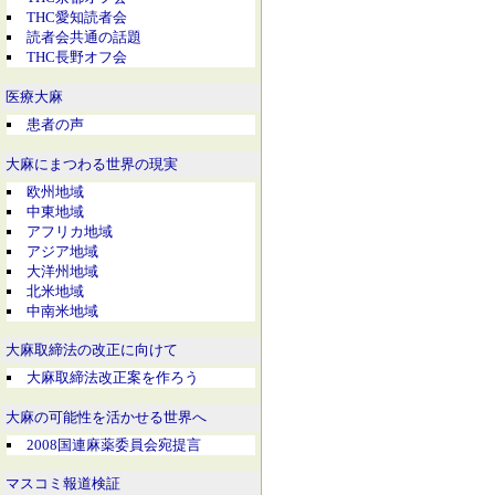
THC愛知読者会
読者会共通の話題
THC長野オフ会
医療大麻
患者の声
大麻にまつわる世界の現実
欧州地域
中東地域
アフリカ地域
アジア地域
大洋州地域
北米地域
中南米地域
大麻取締法の改正に向けて
大麻取締法改正案を作ろう
大麻の可能性を活かせる世界へ
2008国連麻薬委員会宛提言
マスコミ報道検証