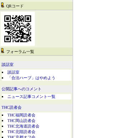
QRコード
フォーラム一覧
談話室
談話室
「合法ハーブ」はやめよう
公開記事へのコメント
ニュース記事コメント一覧
THC読者会
THC福岡読者会
THC岡山読者会
THC北海道読者会
THC北陸読者会
THC京都オフ会