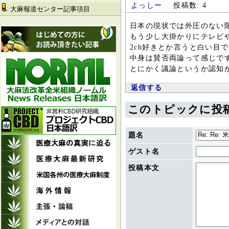
よっしー
投稿数: 4
大麻報道センター記事項目
日本の現状では外圧のない
もう少し大掛かりにテレビ
2ch好きとか言うと白い目
中身は賛否両論って感じで
とにかく議論というか認知
返信する
このトピックに投
題名
ゲスト名
投稿本文