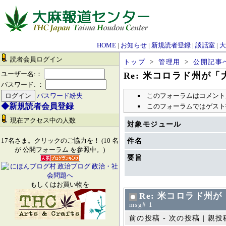
HOME
|
お知らせ
|
新規読者登録
|
談話室
|
大
読者会員ログイン
トップ
>
管理用
>
公開記事
ユーザー名:：
Re: 米コロラド州が
パスワード: ：
このフォーラムはコメント
パスワード紛失
◆新規読者会員登録
このフォーラムではゲスト
現在アクセス中の人数
対象モジュール
17名さま。クリックのご協力を！ (10 名
件名
が 公開フォーラム を参照中。)
要旨
もしくはお買い物を
Re: 米コロラド州
msg# 1
前の投稿 - 次の投稿 | 親投稿 