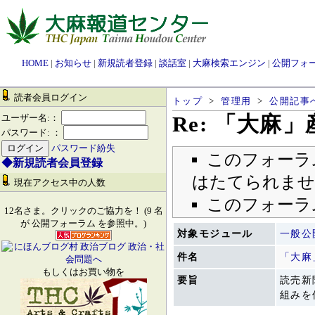
HOME
|
お知らせ
|
新規読者登録
|
談話室
|
大麻検索エンジン
|
公開フォ
読者会員ログイン
トップ
>
管理用
>
公開記事
Re: 「大
ユーザー名:：
パスワード: ：
パスワード紛失
このフォーラ
◆新規読者会員登録
はたてられませ
現在アクセス中の人数
このフォーラ
12名さま。クリックのご協力を！ (9 名
が 公開フォーラム を参照中。)
対象モジュール
一般公
件名
「大麻
もしくはお買い物を
要旨
読売新
組みを