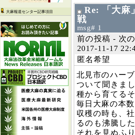
Re: 「
大麻報道センター記事項目
戦
msg# 1
前の投稿 - 次の
2017-11-17 22:
匿名希望
北見市のハー
ついて聞きま
種から育てる
毎日大麻の本
収穫の時も、社
るのも沸騰し
それを見ぬふ