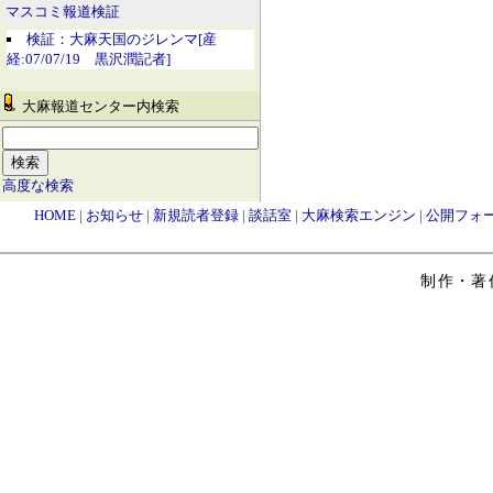
マスコミ報道検証
検証：大麻天国のジレンマ[産
経:07/07/19 黒沢潤記者]
大麻報道センター内検索
高度な検索
HOME
|
お知らせ
|
新規読者登録
|
談話室
|
大麻検索エンジン
|
公開フォ
制作・著