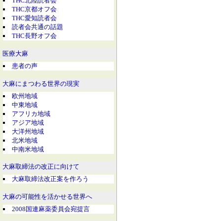
THC北陸読者会
THC京都オフ会
THC愛知読者会
読者会共通の話題
THC長野オフ会
医療大麻
患者の声
大麻にまつわる世界の現実
欧州地域
中東地域
アフリカ地域
アジア地域
大洋州地域
北米地域
中南米地域
大麻取締法の改正に向けて
大麻取締法改正案を作ろう
大麻の可能性を活かせる世界へ
2008国連麻薬委員会宛提言