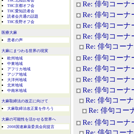
THC北陸読者会
Re: 俳句コーナ
THC京都オフ会
THC愛知読者会
Re: 俳句コーナ
読者会共通の話題
THC長野オフ会
Re: 俳句コーナ
医療大麻
Re: 俳句コーナ
患者の声
Re: 俳句コー
大麻にまつわる世界の現実
Re: 俳句コーナ
欧州地域
中東地域
Re: 俳句コーナ
アフリカ地域
アジア地域
Re: 俳句コーナ
大洋州地域
北米地域
Re: 俳句コーナ
中南米地域
Re: 俳句コー
大麻取締法の改正に向けて
大麻取締法改正案を作ろう
Re: 俳句コー
大麻の可能性を活かせる世界へ
Re: 俳句コーナ
2008国連麻薬委員会宛提言
Re: 俳句コー