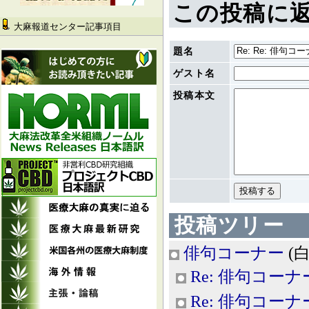
この投稿に
大麻報道センター記事項目
題名
ゲスト名
投稿本文
投稿ツリー
俳句コーナー
(白
Re: 俳句コーナ
Re: 俳句コーナ