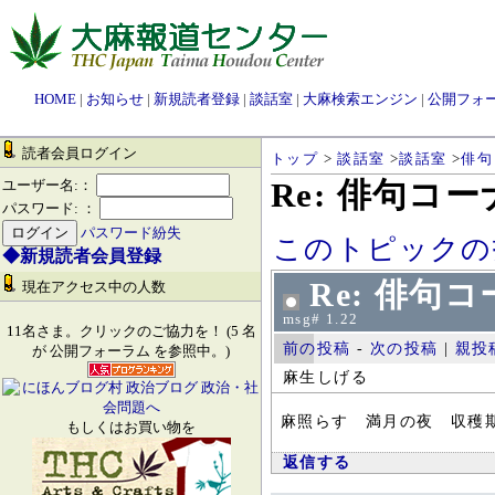
HOME
|
お知らせ
|
新規読者登録
|
談話室
|
大麻検索エンジン
|
公開フォ
読者会員ログイン
トップ
>
談話室
>
談話室
>
俳句
Re: 俳句コ
ユーザー名:：
パスワード: ：
パスワード紛失
このトピックの
◆新規読者会員登録
Re: 俳句
現在アクセス中の人数
msg# 1.22
11名さま。クリックのご協力を！ (5 名
前の投稿
-
次の投稿
|
親投
が 公開フォーラム を参照中。)
麻生しげる
麻照らす 満月の夜 収穫
もしくはお買い物を
返信する