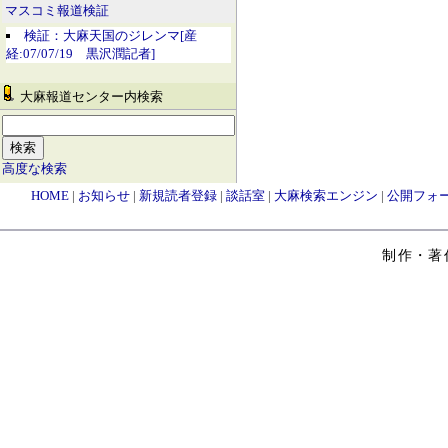
マスコミ報道検証
検証：大麻天国のジレンマ[産
経:07/07/19 黒沢潤記者]
大麻報道センター内検索
高度な検索
HOME
|
お知らせ
|
新規読者登録
|
談話室
|
大麻検索エンジン
|
公開フォ
制作・著