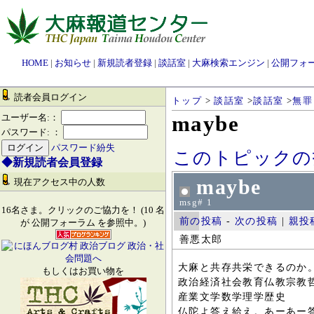
HOME
|
お知らせ
|
新規読者登録
|
談話室
|
大麻検索エンジン
|
公開フォ
読者会員ログイン
トップ
>
談話室
>
談話室
>
無罪
maybe
ユーザー名:：
パスワード: ：
パスワード紛失
このトピックの
◆新規読者会員登録
maybe
現在アクセス中の人数
msg# 1
16名さま。クリックのご協力を！ (10 名
前の投稿
-
次の投稿
|
親投
が 公開フォーラム を参照中。)
善悪太郎
大麻と共存共栄できるのか
もしくはお買い物を
政治経済社会教育仏教宗教
産業文学数学理学歴史
仏陀よ答え給え。あーあ