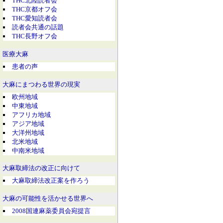
THC北陸読者会
THC京都オフ会
THC愛知読者会
読者会共通の話題
THC長野オフ会
医療大麻
患者の声
大麻にまつわる世界の現実
欧州地域
中東地域
アフリカ地域
アジア地域
大洋州地域
北米地域
中南米地域
大麻取締法の改正に向けて
大麻取締法改正案を作ろう
大麻の可能性を活かせる世界へ
2008国連麻薬委員会宛提言