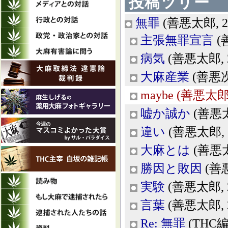
投稿ツリー
無罪
(善悪太郎, 201
主張無罪宣言
(善
病気
(善悪太郎, 20
大麻産業
(善悪次郎
maybe
(善悪太郎, 2
嘘か誠か
(善悪太郎
違い
(善悪太郎, 20
大麻とは
(善悪太郎
勝因と敗因
(善悪太
実験
(善悪太郎, 20
言葉
(善悪太郎, 20
Re: 無罪
(THC編集