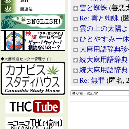
雲と蜘蛛
(善悪太郎
Re: 雲と蜘蛛
(匿名
雲の上の太陽よ
ひとやすみ一
大麻用語辞典珍
続大麻用語辞典
◆大麻報道センター管理サイト
続大麻用語辞典
Re: 無罪
(匿名, 20