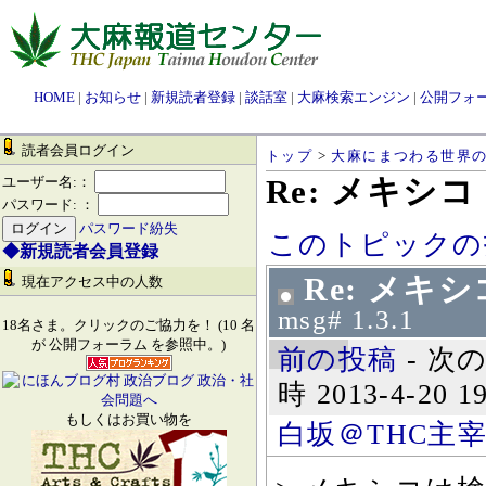
HOME
|
お知らせ
|
新規読者登録
|
談話室
|
大麻検索エンジン
|
公開フォ
読者会員ログイン
トップ
>
大麻にまつわる世界
Re: メキシコ
ユーザー名:：
パスワード: ：
パスワード紛失
このトピックの
◆新規読者会員登録
Re: メキシ
現在アクセス中の人数
msg# 1.3.1
18名さま。クリックのご協力を！ (10 名
が 公開フォーラム を参照中。)
前の投稿
- 次の
時 2013-4-20 19
もしくはお買い物を
白坂＠THC主