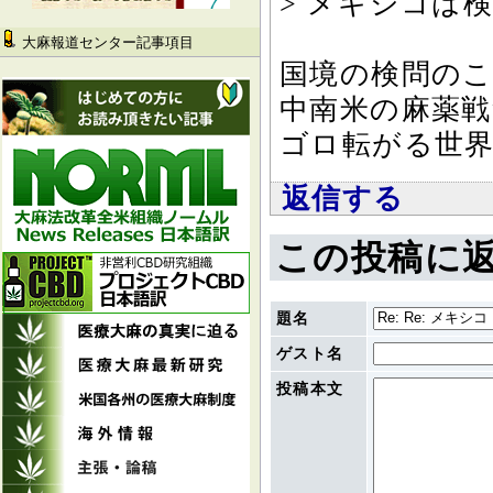
> メキシコは
大麻報道センター記事項目
国境の検問の
中南米の麻薬
ゴロ転がる世界
返信する
この投稿に
題名
ゲスト名
投稿本文