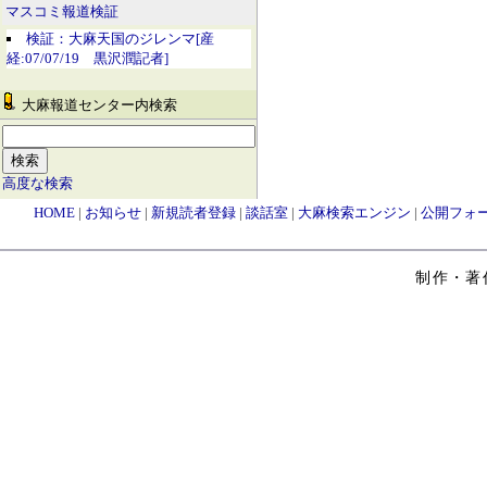
マスコミ報道検証
検証：大麻天国のジレンマ[産
経:07/07/19 黒沢潤記者]
大麻報道センター内検索
高度な検索
HOME
|
お知らせ
|
新規読者登録
|
談話室
|
大麻検索エンジン
|
公開フォ
制作・著