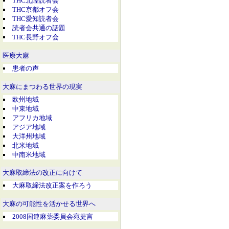
THC北陸読者会
THC京都オフ会
THC愛知読者会
読者会共通の話題
THC長野オフ会
医療大麻
患者の声
大麻にまつわる世界の現実
欧州地域
中東地域
アフリカ地域
アジア地域
大洋州地域
北米地域
中南米地域
大麻取締法の改正に向けて
大麻取締法改正案を作ろう
大麻の可能性を活かせる世界へ
2008国連麻薬委員会宛提言