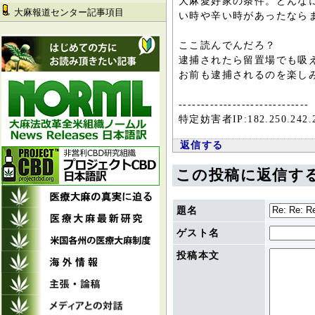
大麻愛好家の条件。どんな
大麻報道センター記事項目
い時や辛い時があったなら
ここ読んでんだろ？
逮捕されたら留置場でも吸え
お前も逮捕されるのを楽しみ
-----------------------------
特定妨害者IP:182.250.242.
返信する
この投稿に返信す
題名
ゲスト名
投稿本文