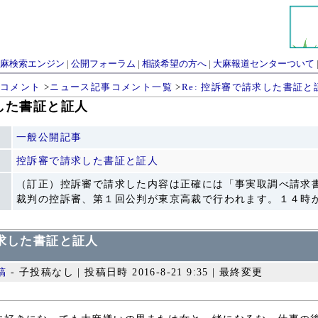
麻検索エンジン
|
公開フォーラム
|
相談希望の方へ
|
大麻報道センターついて
コメント
>
ニュース記事コメント一覧
>
Re: 控訴審で請求した書証と
求した書証と証人
一般公開記事
控訴審で請求した書証と証人
（訂正）控訴審で請求した内容は正確には「事実取調べ請求書－細
裁判の控訴審、第１回公判が東京高裁で行われます。１４時から
で請求した書証と証人
稿
- 子投稿なし | 投稿日時 2016-8-21 9:35 |
最終変更