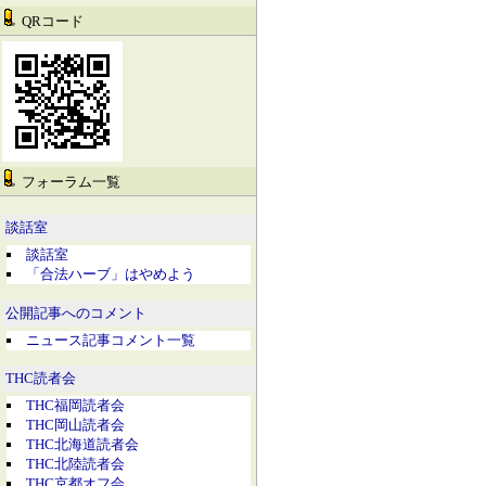
QRコード
フォーラム一覧
談話室
談話室
「合法ハーブ」はやめよう
公開記事へのコメント
ニュース記事コメント一覧
THC読者会
THC福岡読者会
THC岡山読者会
THC北海道読者会
THC北陸読者会
THC京都オフ会