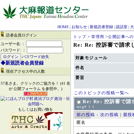
HOME
|
お知らせ
|
新規読者登録
|
談話室
|
大
読者会員ログイン
トップ
>
管理用
>
公開記事への
ユーザー名:：
Re: Re: 控訴審で請
パスワード: ：
パスワード紛失
対象モジュール
◆新規読者会員登録
件名
現在アクセス中の人数
要旨
57名さま。クリックのご協力を！ (41 名
が 公開フォーラム を参照中。)
このトピックの投稿一覧へ
Re: Re: 控訴審
msg# 1.1
もしくはお買い物を
前の投稿
-
次の投稿
|
親投
匿名