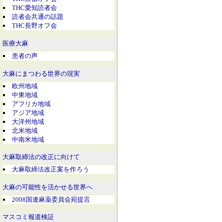
THC愛知読者会
読者会共通の話題
THC長野オフ会
医療大麻
患者の声
大麻にまつわる世界の現実
欧州地域
中東地域
アフリカ地域
アジア地域
大洋州地域
北米地域
中南米地域
大麻取締法の改正に向けて
大麻取締法改正案を作ろう
大麻の可能性を活かせる世界へ
2008国連麻薬委員会宛提言
マスコミ報道検証