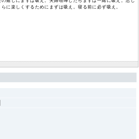
後の癒しにまずは吸え。夫婦喧嘩したらまずは一緒に吸え。悲し
さらに楽しくするためにまずは吸え。寝る前に必ず吸え。