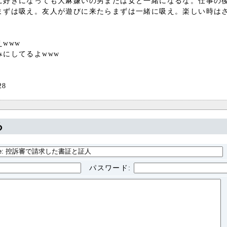
に好きになっても大麻嫌いの男または女と一緒になるな。仕事の
まずは吸え。友人が遊びに来たらまずは一緒に吸え。楽しい時は
www
にしてるよwww
28
る
パスワード
: