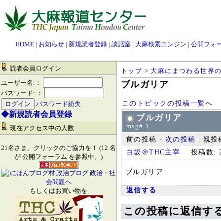
HOME
|
お知らせ
|
新規読者登録
|
談話室
|
大麻検索エンジン
|
公開フォ
読者会員ログイン
トップ
>
大麻にまつわる世界
ユーザー名:：
ブルガリア
パスワード: ：
このトピックの投稿一覧へ
パスワード紛失
◆新規読者会員登録
ブルガリア
msg# 1
現在アクセス中の人数
前の投稿 -
次の投稿
| 親投
21名さま。クリックのご協力を！ (12 名
白坂＠THC主宰
投稿数: 2
が 公開フォーラム を参照中。)
ブルガリア
返信する
もしくはお買い物を
この投稿に返信す