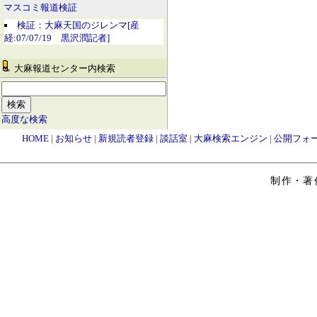
マスコミ報道検証
検証：大麻天国のジレンマ[産
経:07/07/19 黒沢潤記者]
大麻報道センター内検索
高度な検索
HOME
|
お知らせ
|
新規読者登録
|
談話室
|
大麻検索エンジン
|
公開フォ
制作・著