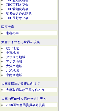
THC北陸読者会
THC京都オフ会
THC愛知読者会
読者会共通の話題
THC長野オフ会
医療大麻
患者の声
大麻にまつわる世界の現実
欧州地域
中東地域
アフリカ地域
アジア地域
大洋州地域
北米地域
中南米地域
大麻取締法の改正に向けて
大麻取締法改正案を作ろう
大麻の可能性を活かせる世界へ
2008国連麻薬委員会宛提言