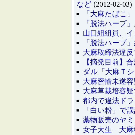
など
(2012-02-03)
「大麻たばこ」
「脱法ハーブ」
山口組組員、イ
「脱法ハーブ」
大麻取締法違反
【摘発目前】合
ダル「大麻Ｔシ
大麻密輸未遂容
大麻草栽培容疑
都内で違法ドラ
「白い粉」で誤
薬物販売のヤミ
女子大生 大麻