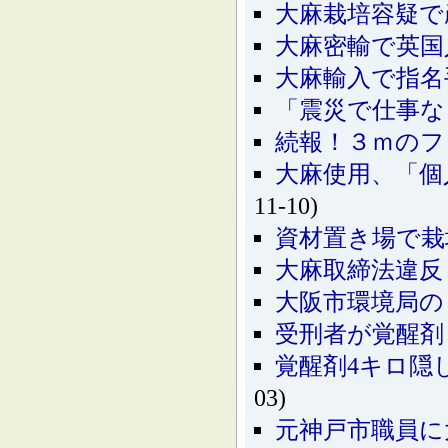
大麻栽培容疑で
大麻密輸で英国
大麻輸入で指名
「震災で仕事な
続報！３ｍのフ
大麻使用、「個
11-10)
資材置き場で栽
大麻取締法違反
大阪市環境局の
受刑者が覚醒剤
覚醒剤4キロ隠
03)
元神戸市職員に