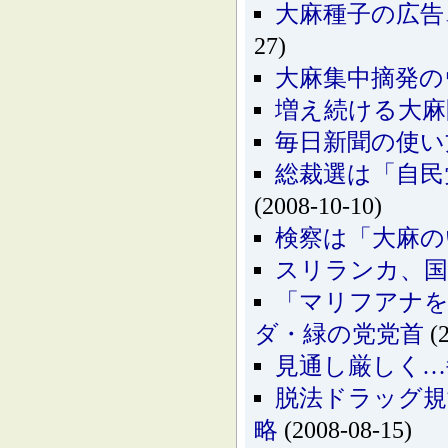
大麻種子の広告
27)
大麻集中摘発の
増え続ける大麻問
毎日新聞の使い
総裁選は「自民
(2008-10-10)
検察は「大麻の
スリランカ、国
「マリフアナ
ダ・緑の党党首
(2
見通し厳しく…
脱法ドラッグ規
略
(2008-08-15)