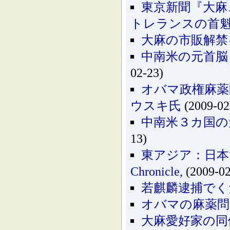
東京新聞『大麻
トレランスの首
大麻の市販解禁
中南米の元首脳
02-23)
オバマ政権麻薬
ウスキ氏
(2009-02
中南米３カ国の
13)
東アジア：日本で
Chronicle,
(2009-02
若麒麟逮捕でく
オバマの麻薬問
大麻愛好家の同