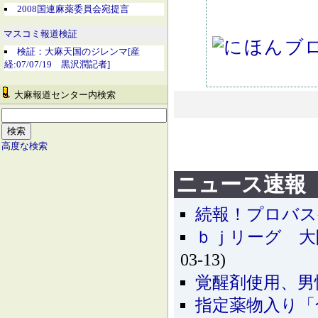
2008国連麻薬委員会宛提言
マスコミ報道検証
検証：大麻天国のジレンマ[産
経:07/07/19 黒沢潤記者]
大麻報道センター内検索
高度な検索
ニュース速報
続報！プロバス
ｂｊリーグ 大
03-13)
覚醒剤使用、男
指定薬物入り「