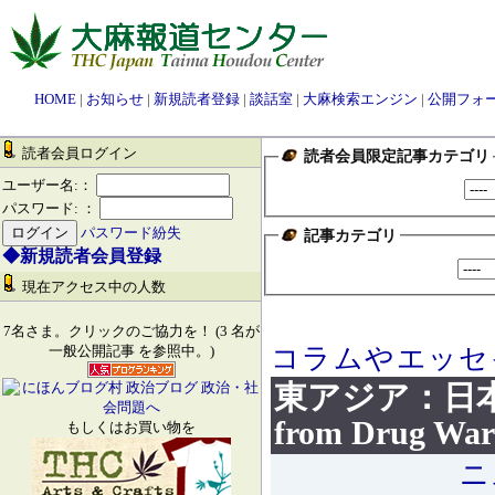
HOME
|
お知らせ
|
新規読者登録
|
談話室
|
大麻検索エンジン
|
公開フォ
読者会員ログイン
読者会員限定記事カテゴリ
ユーザー名:：
パスワード: ：
パスワード紛失
記事カテゴリ
◆新規読者会員登録
現在アクセス中の人数
7名さま。クリックのご協力を！ (3 名が
コラムやエッセ
一般公開記事 を参照中。)
東アジア：日
from Drug War 
もしくはお買い物を
ニ