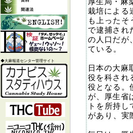
厚生局・麻
栽培による
も上ったそう
で逮捕され
の人口だが、
ている。
◆大麻報道センター管理サイト
日本の大麻
役を科され
役となる。
が、厚生省
トを所持し
があり、実