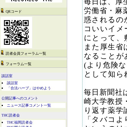
毎日は、厚
労働省・麻
QRコード
惑されるの
コいいイメ
にとって、
また厚生省
読者会員フォーラム一覧
なることが
(より危険
フォーラム一覧
として知ら
談話室
談話室
「合法ハーブ」はやめよう
毎日新聞社
公開記事へのコメント
崎大学教授
ニュース記事コメント一覧
り返す薬学
THC読者会
「タバコよ
THC福岡読者会