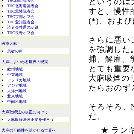
というのは
THC岡山読者会
THC北海道読者会
すと、慢性
THC北陸読者会
THC京都オフ会
(*)、お
THC愛知読者会
読者会共通の話題
THC長野オフ会
さらに悪い
医療大麻
を強調した
患者の声
捕、解雇、
大麻にまつわる世界の現実
とても重要
欧州地域
中東地域
大麻吸煙の
アフリカ地域
アジア地域
たらおのず
大洋州地域
北米地域
中南米地域
そろそろ、
大麻取締法の改正に向けて
だ。
大麻取締法改正案を作ろう
★ ラン
大麻の可能性を活かせる世界へ