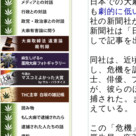
日本での大
も
劇的に低
社の新聞社
新聞社は「
しで記事を
同社は、近
し、危機を
士、俳優、
が、彼らの
捕された。
えている。
この「危機