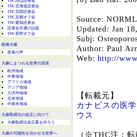
THC岡山読者会
THC北海道読者会
THC北陸読者会
Source: NORML
THC京都オフ会
THC愛知読者会
Updated: Jan 18
読者会共通の話題
THC長野オフ会
Subj: Osteoporos
医療大麻
Author: Paul Ar
患者の声
Web:
http://ww
大麻にまつわる世界の現実
欧州地域
中東地域
アフリカ地域
アジア地域
大洋州地域
【転載元】
北米地域
カナビスの医学研
中南米地域
ウス
大麻取締法の改正に向けて
大麻取締法改正案を作ろう
（※THC注：
大麻の可能性を活かせる世界へ