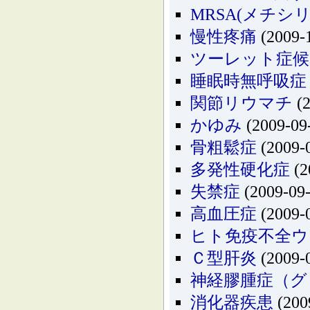
MRSA(メチシ
慢性疼痛
(2009-
ツーレット症候
睡眠時無呼吸症
関節リウマチ
(2
かゆみ
(2009-09
骨粗鬆症
(2009-
多発性硬化症
(2
失禁症
(2009-09-
高血圧症
(2009-
ヒト免疫不全ウ
Ｃ型肝炎
(2009-
神経膠腫症（グ
消化器疾患
(200