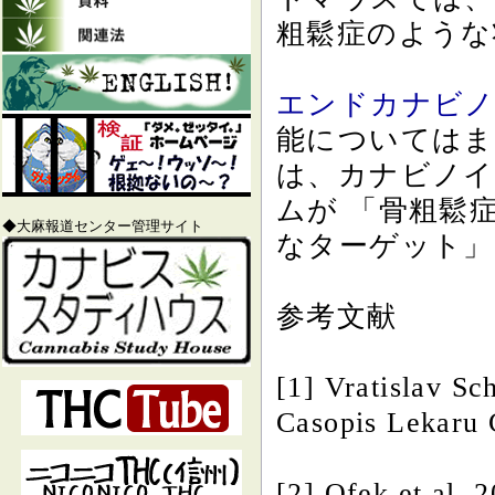
粗鬆症のような
エンドカナビ
能についてはま
は、カナビノイ
ムが 「骨粗鬆
◆大麻報道センター管理サイト
なターゲット」
参考文献
[1] Vratislav Sc
Casopis Lekaru 
[2] Ofek et al. 