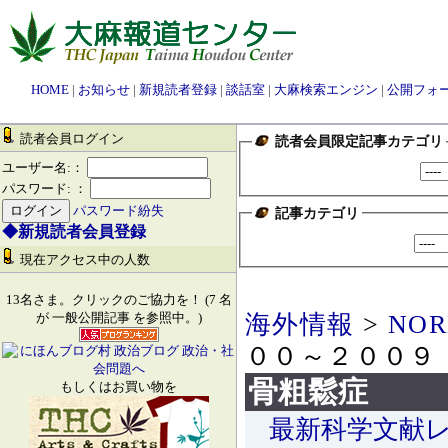
HOME
|
お知らせ
|
新規読者登録
|
談話室
|
大麻検索エンジン
|
公開フォ
読者会員ログイン
読者会員限定記事カテゴリ
ユーザー名:：
パスワード: ：
パスワード紛失
記事カテゴリ
◆新規読者会員登録
現在アクセス中の人数
13名さま。クリックのご協力を！ (7 名
海外情報
>
NOR
が 一般公開記事 を参照中。)
００～２００９
骨粗鬆症
もしくはお買い物を
最新科学文献