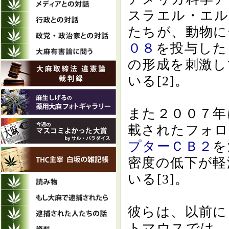
スラエル・エル
たちが、動物に
０８
を投与した
の形成を刺激し
いる[2]。
また２００７年
載されたフォロ
プターＣＢ２
を
密度の低下が軽
いる[3]。
彼らは、以前に
トマウスでは、