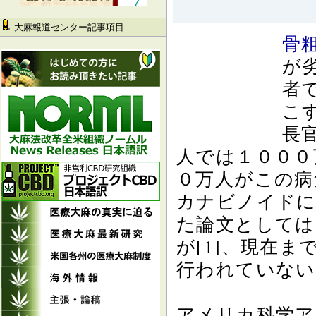
大麻報道センター記事項目
骨
が
者
こ
長
人では１０００
０万人がこの病
カナビノイドに
た論文としては
が[1]、現在
行われていない
アメリカ科学ア