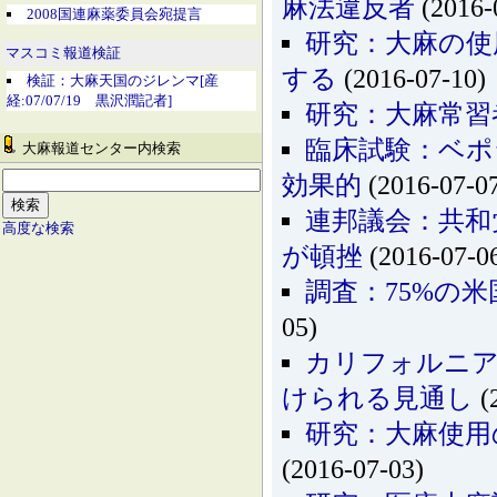
麻法違反者
(2016-
2008国連麻薬委員会宛提言
研究：大麻の使
マスコミ報道検証
する
(2016-07-10)
検証：大麻天国のジレンマ[産
経:07/07/19 黒沢潤記者]
研究：大麻常習
臨床試験：ベポ
大麻報道センター内検索
効果的
(2016-07-0
連邦議会：共和
高度な検索
が頓挫
(2016-07-0
調査：75%の
05)
カリフォルニア
けられる見通し
(
研究：大麻使用
(2016-07-03)