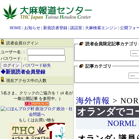
HOME
|
お知らせ
|
新規読者登録
|
談話室
|
大麻検索エンジン
|
公開フォ
読者会員ログイン
読者会員限定記事カテゴリ
ユーザー名:：
パスワード: ：
パスワード紛失
記事カテゴリ
◆新規読者会員登録
現在アクセス中の人数
5名さま。クリックのご協力を！ (4 名が
海外情報
> NOR
一般公開記事 を参照中。)
オランダでコ
もしくはお買い物を
NORML 
オランダ: 議