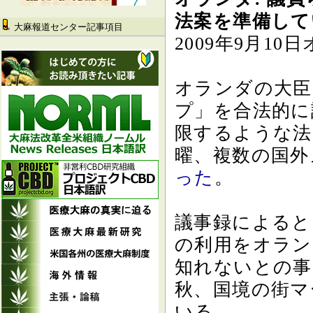
法案を準備して
大麻報道センター記事項目
2009年9月1
オランダの大臣
プ」を合法的に
限するような法
曜、複数の国外
った
。
議事録によると
の利用をオラン
知れないとの事
秋、国境の街マ
いる。