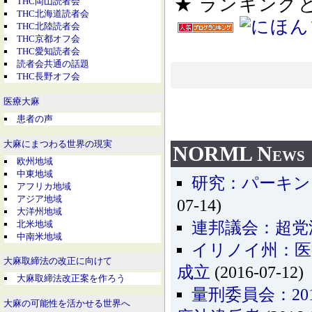
★ ランキン
THC岡山読者会
THC北海道読者会
THC北陸読者会
THC京都オフ会
THC愛知読者会
読者会共通の話題
THC長野オフ会
医療大麻
患者の声
大麻にまつわる世界の現実
NORML News
欧州地域
中東地域
研究：パーキン
アフリカ地域
アジア地域
07-14)
大洋州地域
北米地域
連邦議会：超党
中南米地域
イリノイ州：医
大麻取締法の改正に向けて
成立
(2016-07-12)
大麻取締法改正案を作ろう
量刑委員会：20
大麻の可能性を活かせる世界へ