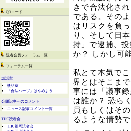
きで合法化され
QRコード
である。そのよ
はリスクを負っ
り、そして日本
持」で逮捕、投
か？ しかし可
読者会員フォーラム一覧
フォーラム一覧
私とて本気でこ
談話室
界とはそこまで
談話室
事には「議事録
「合法ハーブ」はやめよう
は誰か？ 恐ら
公開記事へのコメント
員もしくはその
ニュース記事コメント一覧
るような情勢で
THC読者会
THC福岡読者会