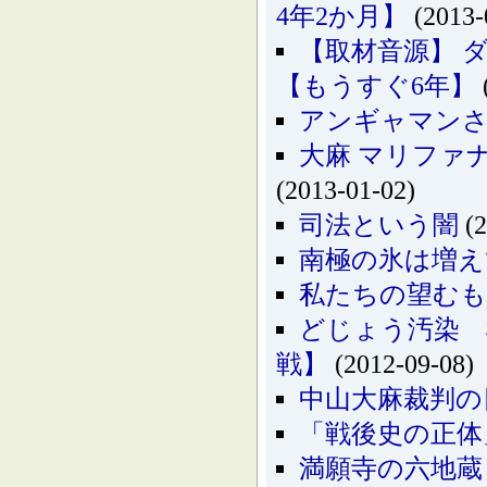
4年2か月】
(2013-
【取材音源】 ダ
【もうすぐ6年】
アンギャマンさ
大麻 マリファナ カン
(2013-01-02)
司法という闇
(2
南極の氷は増え
私たちの望む
どじょう汚染 
戦】
(2012-09-08)
中山大麻裁判の
「戦後史の正体
満願寺の六地蔵