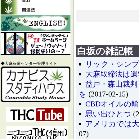
白坂の雑記帳
リック・シンプ
◆大麻報道センター管理サイト
大麻取締法は遺
益戸・森山裁判
を
(2017-02-15)
CBDオイルの
思い出ひとつ
(2
アメリカでは大
07)