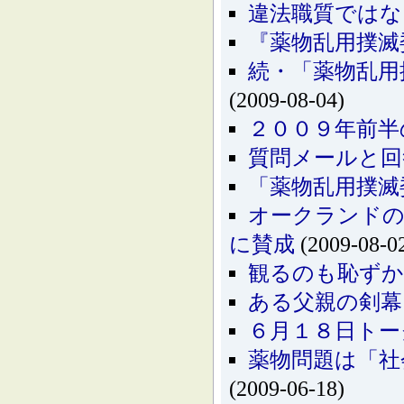
違法職質ではな
『薬物乱用撲滅
続・「薬物乱用
(2009-08-04)
２００９年前半
質問メールと回
「薬物乱用撲滅
オークランドの
に賛成
(2009-08-0
観るのも恥ずかし
ある父親の剣幕
６月１８日トー
薬物問題は「社
(2009-06-18)