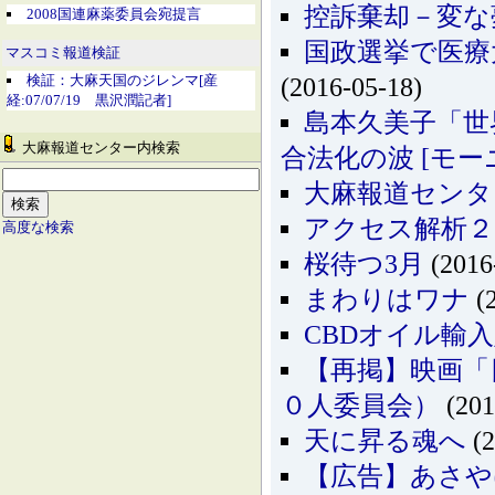
控訴棄却－変な
2008国連麻薬委員会宛提言
国政選挙で医療
マスコミ報道検証
検証：大麻天国のジレンマ[産
(2016-05-18)
経:07/07/19 黒沢潤記者]
島本久美子「世
大麻報道センター内検索
合法化の波 [モーニ
大麻報道センタ
アクセス解析２
高度な検索
桜待つ3月
(2016
まわりはワナ
(2
CBDオイル輸
【再掲】映画「
０人委員会）
(201
天に昇る魂へ
(2
【広告】あさや