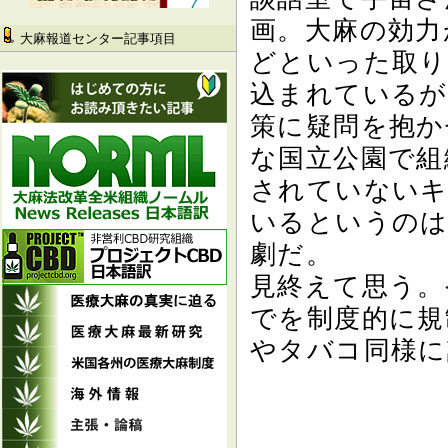
画。大麻の効力
大麻報道センター記事項目
どといった取り
込まれているが
策に疑問を抱か
な国立公園で組
されていないキ
いるというのは
劇だ。
見終えて思う。
でを制度的に規
やタバコ同様に