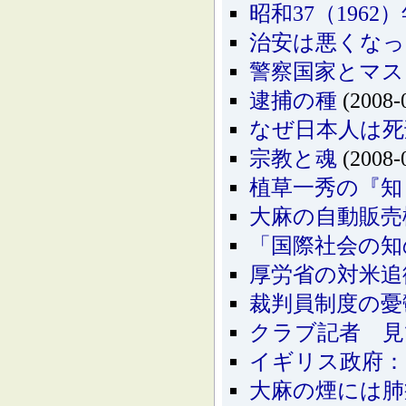
昭和37（196
治安は悪くな
警察国家とマス
逮捕の種
(2008-
なぜ日本人は死
宗教と魂
(2008-
植草一秀の『知
大麻の自動販売
「国際社会の知
厚労省の対米追
裁判員制度の憂
クラブ記者 見
イギリス政府：
大麻の煙には肺