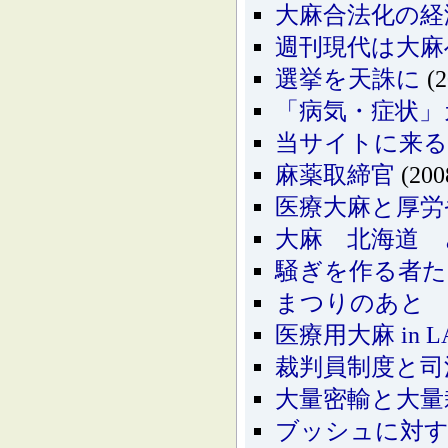
大麻合法化の経
週刊現代は大麻
選挙を天誅に
(2
「病気・症状」
当サイトに来
麻薬取締官
(200
医療大麻と厚労
大麻 北海道 
騒ぎを作る者た
まつりのあと
医療用大麻 in L
裁判員制度と司
大量密輸と大量
ブッシュに対す