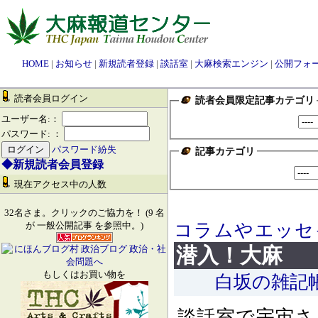
HOME
|
お知らせ
|
新規読者登録
|
談話室
|
大麻検索エンジン
|
公開フォ
読者会員ログイン
読者会員限定記事カテゴリ
ユーザー名:：
パスワード: ：
パスワード紛失
記事カテゴリ
◆新規読者会員登録
現在アクセス中の人数
32名さま。クリックのご協力を！ (9 名
コラムやエッセ
が 一般公開記事 を参照中。)
潜入！大麻
もしくはお買い物を
白坂の雑記
談話室で宇宙さん