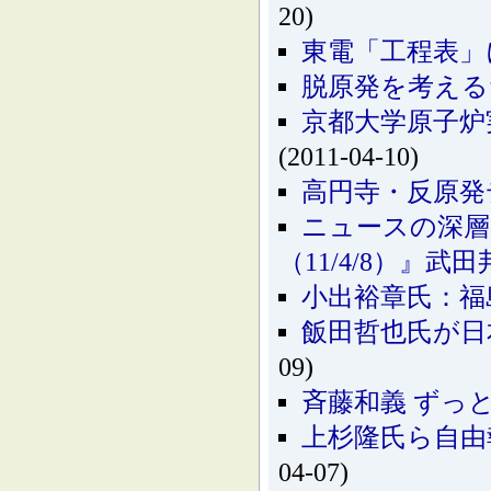
20)
東電「工程表」に
脱原発を考える
京都大学原子炉
(2011-04-10)
高円寺・反原発
ニュースの深層
（11/4/8）』武
小出裕章氏：福
飯田哲也氏が日本記
09)
斉藤和義 ずっ
上杉隆氏ら自由
04-07)