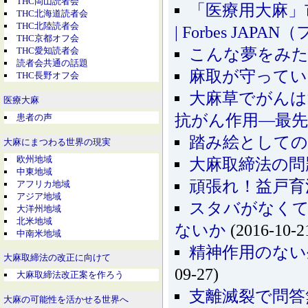
THC岡山読者会
「医療用大麻」
THC北海道読者会
THC北陸読者会
| Forbes JA
THC京都オフ会
こんな夢をみ
THC愛知読者会
読者会共通の話題
麻取が守ってい
THC長野オフ会
大麻草でがんは
医療大麻
抗がん作用―最先
患者の声
踏み絵としての
大麻にまつわる世界の現実
欧州地域
大麻取締法の問
中東地域
頑張れ！益戸育
アフリカ地域
アジア地域
スタバがなく
大洋州地域
北米地域
ないか
(2016-10-2
中南米地域
精神作用のない
大麻取締法の改正に向けて
09-27)
大麻取締法改正案を作ろう
支離滅裂で問答
大麻の可能性を活かせる世界へ