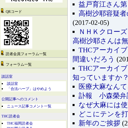
益戸育江さん第
QRコード
高樹沙耶容疑者
(2017-02-05)
ＮＨＫクローズ
高樹沙耶さんは
THCアーカイ
読者会員フォーラム一覧
間違いだろう
(201
フォーラム一覧
THCアーカイ
知っていますか
談話室
談話室
医療大麻なん
「合法ハーブ」はやめよう
訃報 小森榮弁
公開記事へのコメント
なぜ大麻には使
ニュース記事コメント一覧
どこにテンを
THC読者会
新年のご挨拶
(2
THC福岡読者会