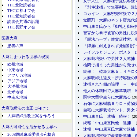
女子大生 大麻種子提供容疑
THC北陸読者会
「別件逮捕」で無罪判決、違
THC京都オフ会
コカイン、大麻密売容疑で２
THC愛知読者会
覚醒剤・大麻のネット密売代
読者会共通の話題
中山康直氏から「御礼と御報
THC長野オフ会
警官から暴行被害の男性に税
医療大麻
「脱法ハーブ」雑貨店捜索、
患者の声
「陣痛に耐えきれず覚醒剤打
レイソルとジェフ、ポスター
大麻にまつわる世界の現実
大麻栽培疑いで男性２人逮捕
欧州地域
検問で捕まった男性から覚せ
中東地域
続報！ 乾燥大麻５．４キロ
アフリカ地域
大麻取締法違反：所持容疑の
アジア地域
逮捕された側の論理 ～ 中
大洋州地域
他人の休耕田で大麻草栽培、
北米地域
関学大留学生らに大麻売る
(20
中南米地域
石像に大麻樹脂６キロ＝荷物
大麻取締法の改正に向けて
自宅に大麻栽培テント、男女
大麻取締法改正案を作ろう
中山康直氏 逮捕 続報！
(20
続報！中山康直氏他 逮捕
(
大麻の可能性を活かせる世界へ
速報！中山康直氏大麻で逮捕
2008国連麻薬委員会宛提言
大麻栽培容疑で産業医逮捕…