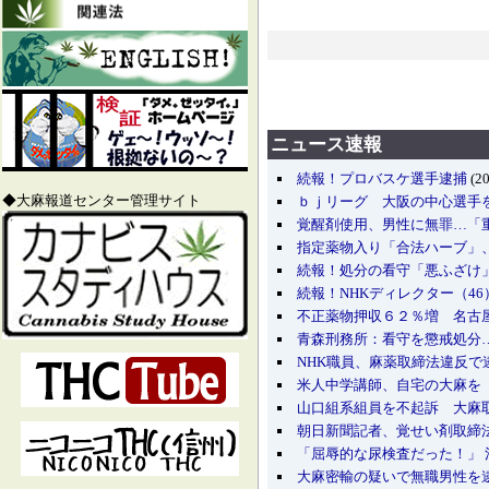
ニュース速報
続報！プロバスケ選手逮捕
(20
◆大麻報道センター管理サイト
ｂｊリーグ 大阪の中心選手
覚醒剤使用、男性に無罪…「
指定薬物入り「合法ハーブ」
続報！処分の看守「悪ふざけ
続報！NHKディレクター（4
不正薬物押収６２％増 名古
青森刑務所：看守を懲戒処分
NHK職員、麻薬取締法違反で
米人中学講師、自宅の大麻を
山口組系組員を不起訴 大麻
朝日新聞記者、覚せい剤取締
「屈辱的な尿検査だった！」
大麻密輸の疑いで無職男性を