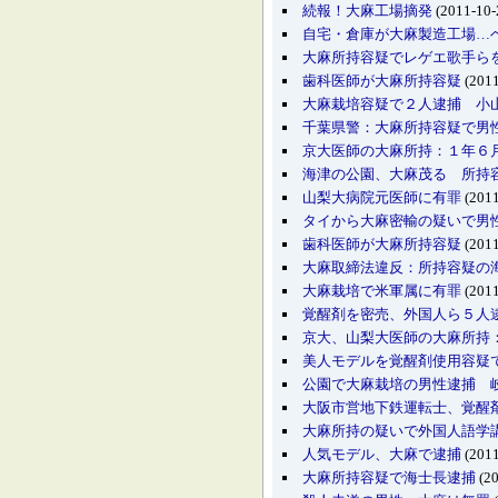
続報！大麻工場摘発
(2011-10-
自宅・倉庫が大麻製造工場…
大麻所持容疑でレゲエ歌手ら
歯科医師が大麻所持容疑
(2011
大麻栽培容疑で２人逮捕 小
千葉県警：大麻所持容疑で男
京大医師の大麻所持：１年６
海津の公園、大麻茂る 所持
山梨大病院元医師に有罪
(2011
タイから大麻密輸の疑いで男
歯科医師が大麻所持容疑
(2011
大麻取締法違反：所持容疑の
大麻栽培で米軍属に有罪
(2011
覚醒剤を密売、外国人ら５人
京大、山梨大医師の大麻所持
美人モデルを覚醒剤使用容
公園で大麻栽培の男性逮捕 
大阪市営地下鉄運転士、覚醒
大麻所持の疑いで外国人語学
人気モデル、大麻で逮捕
(2011
大麻所持容疑で海士長逮捕
(20