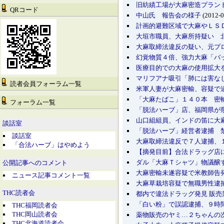
旧紡績工場が大麻密造プラン
QRコード
中山氏 報告会の様子
(2012-0
計画的避難区域で大麻やＬＳ
大垣市職員、大麻所持疑い 
大麻取締法違反の疑い、元プ
幻覚物質４倍、強力大麻「バ
医療目的での大麻の使用拡大
マリフアナ吸引「肺には害なし
読者会員フォーラム一覧
米軍人妻が大麻密輸、容疑で
「大麻たばこ」１４０本 密
フォーラム一覧
「脱法ハーブ」店、福岡県が
山口組組員、インドの笛に大
談話室
「脱法ハーブ」経営者逮捕 
談話室
大麻取締法違反で７人逮捕、
「合法ハーブ」はやめよう
【摘発目前】合法ドラッグ店
ダル「大麻Ｔシャツ」物議醸
公開記事へのコメント
大麻密輸未遂容疑で米教師告
ニュース記事コメント一覧
大麻草栽培容疑で無職男性逮
THC読者会
都内で違法ドラッグ発見 販売
「白い粉」で誤認逮捕、９時
THC福岡読者会
THC岡山読者会
薬物販売のヤミ…２ちゃんの
THC北海道読者会