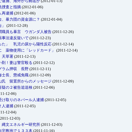
で逮捕、海外から郵送か
(2012-01-13)
法捜査と指摘
(2012-01-06)
人再逮捕
(2012-01-06)
金、暴力団の資金源に？
(2012-01-04)
告」
(2011-12-28)
関職員も暴言 ウガンダ人被告
(2011-12-26)
薬事法違反疑いで
(2011-12-23)
った」 乳児の尿から陽性反応
(2011-12-14)
に 薬物使用に「レッドカード」
(2011-12-14)
 天草署
(2011-12-13)
い剤！妻は警官殴る
(2011-12-12)
グラム押収 長野
(2011-12-11)
海士長、懲戒免職
(2011-12-09)
山氏 留置所からのメッセージ
(2011-12-09)
容疑の２被告追送検
(2011-12-06)
11-12-06)
受け取りのネパール人逮捕
(2011-12-05)
２人逮捕
(2011-12-05)
11-12-04)
2011-12-03)
 縄文エネルギー研究所
(2011-12-03)
自宅敷地で１３３本
(2011-11-16)