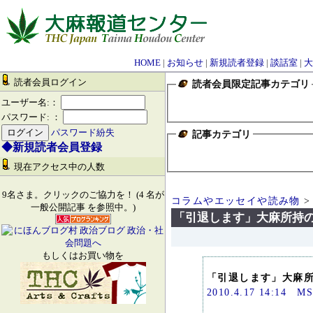
HOME
|
お知らせ
|
新規読者登録
|
談話室
|
大
読者会員ログイン
読者会員限定記事カテゴリ
ユーザー名:：
パスワード: ：
パスワード紛失
記事カテゴリ
◆新規読者会員登録
現在アクセス中の人数
9名さま。クリックのご協力を！ (4 名が
コラムやエッセイや読み物
>
一般公開記事 を参照中。)
「引退します」大麻所持
もしくはお買い物を
「引退します」大麻
2010.4.17 14:1