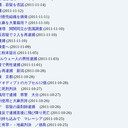
捕…容疑を否認
(2011-11-14)
捕
(2011-11-12)
剤密売組織を摘発
(2011-11-11)
大麻を大量栽培？
(2011-11-10)
微増 関関同立が意識調査
(2011-11-10)
反容疑で２人を再逮捕
(2011-11-10)
逮捕
(2011-11-10)
検査へ
(2011-11-09)
に粉末提出
(2011-11-05)
ノルウェー人の男性逮捕
(2011-11-03)
疑で男性逮捕
(2011-11-01)
を再逮捕 新潟
(2011-10-28)
検 京都
(2011-10-28)
オディプトのカプセル12個
(2011-10-28)
性に死刑判決
(2011-10-27)
栽培で逮捕 県警 大分
(2011-10-27)
剤使用と大麻所持
(2011-10-26)
渡す 容疑の薬剤師逮捕
(2011-10-26)
違反で逮捕直後に飛び降り死亡
(2011-10-26)
剤持ち込みで マレーシア
(2011-10-25)
に有罪－－地裁判決 ／徳島
(2011-10-25)