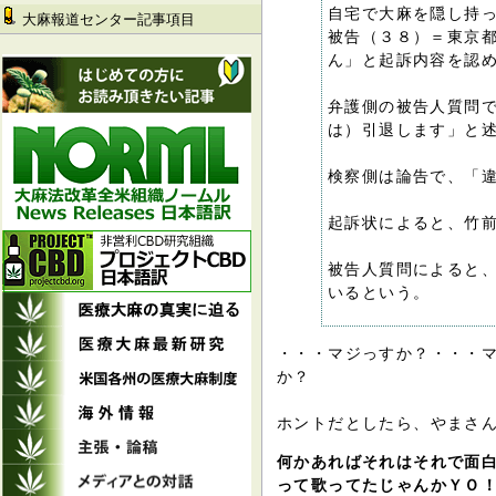
自宅で大麻を隠し持
大麻報道センター記事項目
被告（３８）＝東京
ん」と起訴内容を認
弁護側の被告人質問
は）引退します」と
検察側は論告で、「
起訴状によると、竹
被告人質問によると
いるという。
・・・マジっすか？・・・
か？
ホントだとしたら、やまさ
何かあればそれはそれで面白
って歌ってたじゃんかＹＯ