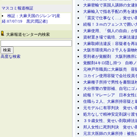
大麻密輸で英国人講師の女逮
マスコミ報道検証
大麻輸入で指名手配の男を逮
検証：大麻天国のジレンマ[産
「震災で仕事なく…」覚せい
経:07/07/19 黒沢潤記者]
続報！３ｍのフェンスで囲い
大麻使用、「個人の自由」が
大麻報道センター内検索
資材置き場で栽培、大麻法違
大麻取締法違反：容疑者を再
大阪市環境局の２千人を薬物
受刑者が覚醒剤 大阪刑務所
高度な検索
覚醒剤4キロ隠し持つ 自称
元神戸市職員に大麻販売 容
コカイン使用容疑で会社役員
大麻種子所持で男性を書類送
大分県警の警部補、自宅にゴメ
続報！マレーシア 日本女
住職ら２人、大麻所持容疑と
元モデルに有罪判決 覚せい
処方なしで精神安定剤譲り
３９歳女性、覚せい剤取締法
邦人女性に死刑判決 覚せい
元京大医師の大麻所持：被告