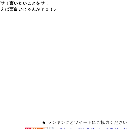
ばサ！言いたいことをサ！
えば面白いじゃんかＹＯ！♪
★ ランキングとツイートにご協力