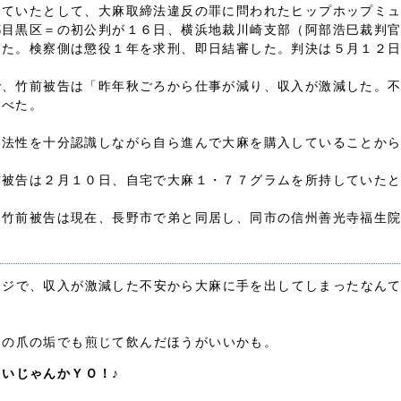
っていたとして、大麻取締法違反の罪に問われたヒップホップミ
都目黒区＝の初公判が１６日、横浜地裁川崎支部（阿部浩巳裁判
めた。検察側は懲役１年を求刑、即日結審した。判決は５月１２
で、竹前被告は「昨年秋ごろから仕事が減り、収入が激減した。
述べた。
違法性を十分認識しながら自ら進んで大麻を購入していることか
前被告は２月１０日、自宅で大麻１・７７グラムを所持していた
、竹前被告は現在、長野市で弟と同居し、同市の信州善光寺福生
マジで、収入が激減した不安から大麻に手を出してしまったなん
んの爪の垢でも煎じて飲んだほうがいいかも。
いじゃんかＹＯ！♪
！