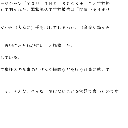
ュージシャン「ＹＯＵ ＴＨＥ ＲＯＣＫ★」こと竹前裕
官）で開かれた。罪状認否で竹前被告は「間違いありませ
日。
不安から（大麻に）手を出してしまった。（音楽活動から
ら、再犯のおそれが強い」と指摘した。
としている。
院で参拝客の食事の配ぜんや掃除などを行う仕事に就いて
て、そ、そんな、そんな、情けないことを法廷で言ったのです