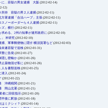
トに…容疑の男女逮捕 大阪
(2012-02-14)
2-12)
Ｄ所持 容疑の男２人逮捕
(2012-02-11)
北方署逮捕「合法ハーブ」主張
(2012-02-11)
ロスノーボーダーら４人逮捕
(2012-02-11)
ッズ」横行
(2012-02-11)
を求める、2州の知事が連邦政府に
(2012-02-10)
」 米研究
(2012-02-10)
逮捕、軍事郵便物に隠す/横須賀署など
(2012-02-03)
輸未遂容疑で送検
(2012-01-31)
県警に告発
(2012-01-27)
麻隠し密輸か
(2012-01-26)
禁止薬物混ぜ客に
(2012-01-26)
１人を書類送検
(2012-01-25)
に潜入
(2012-01-24)
す
(2012-01-22)
発 沖縄税関
(2012-01-21)
捕 岡山北署
(2012-01-21)
業者に回収指示
(2012-01-20)
間半後に釈放
(2012-01-18)
次はミクシィ？
(2012-01-14)