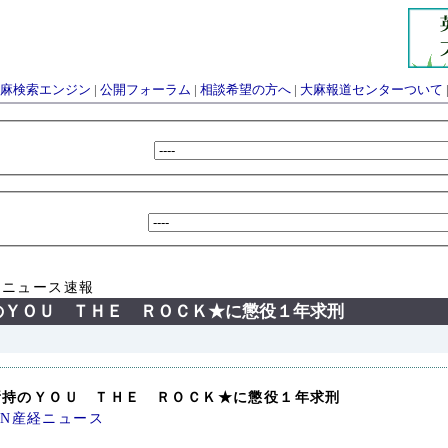
麻検索エンジン
|
公開フォーラム
|
相談希望の方へ
|
大麻報道センターついて
 ニュース速報
のＹＯＵ ＴＨＥ ＲＯＣＫ★に懲役１年求刑
所持のＹＯＵ ＴＨＥ ＲＯＣＫ★に懲役１年求刑
4 MSN産経ニュース