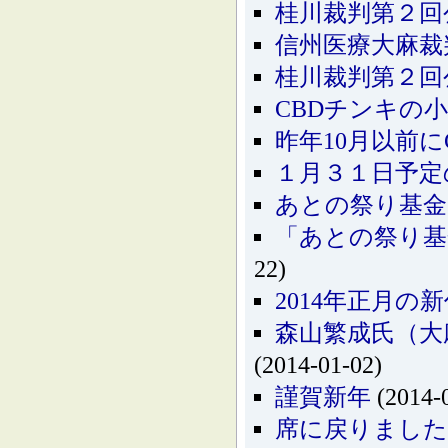
桂川裁判第２回
信州医療大麻裁
桂川裁判第２回
CBDチンキの
昨年10月以前
１月３１日予定
あとの祭り基金
「あとの祭り基
22)
2014年正月
森山繁成氏（大
(2014-01-02)
謹賀新年
(2014-
席に戻りました