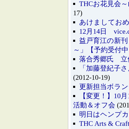
THCお花見会
17)
あけましてお
12月14日 vic
益戸育江の新刊
～」【予約受付中
落合秀郷氏 立
「加藤登紀子さ
(2012-10-19)
更新担当ボラン
【変更！】10月
活動＆オフ会
(201
明日はヘンプカ
THC Arts & 