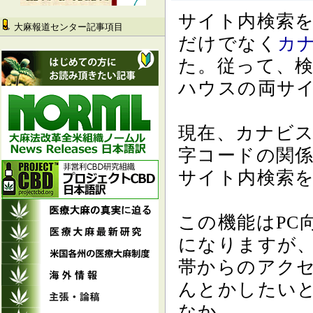
サイト内検索をGoogleに切り替え、検索対象を当サイト
大麻報道センター記事項目
だけでなく
カ
た。従って、
ハウスの両サ
現在、カナビ
字コードの関
サイト内検索
この機能はPC
になりますが
帯からのアク
んとかしたい
なか。