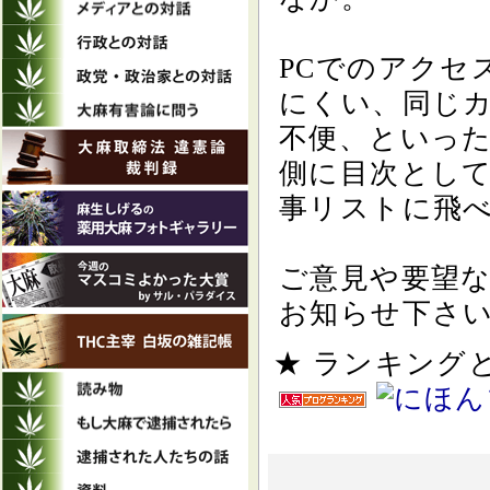
PCでのアクセ
にくい、同じ
不便、といっ
側に目次とし
事リストに飛
ご意見や要望
お知らせ下さ
★ ランキン