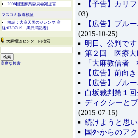
【予告】カリフ
2008国連麻薬委員会宛提言
03)
マスコミ報道検証
【広告】ブルーバ
検証：大麻天国のジレンマ[産
経:07/07/19 黒沢潤記者]
(2015-10-25)
大麻報道センター内検索
明日、公判です
第２回 医療大
「大麻教信者 
高度な検索
【広告】前向き
【広告】ブルーバ
白坂裁判第１回
ディクシーとブル
(2015-07-15)
続けようと思
国外からのア