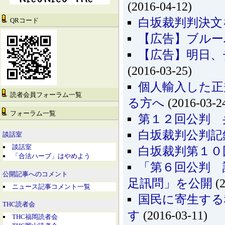
(2016-04-12)
白坂裁判判決文
QRコード
【広告】ブルー
【広告】明日、
(2016-03-25)
個人輸入した正
読者会員フォーラム一覧
る方へ
(2016-03-2
フォーラム一覧
第１２回公判 
白坂裁判公判記
談話室
談話室
白坂裁判第１０
「合法ハーブ」はやめよう
「第６回公判 
公開記事へのコメント
足訊問」を公開
(2
ニュース記事コメント一覧
国民に寄生する
THC読者会
す
(2016-03-11)
THC福岡読者会