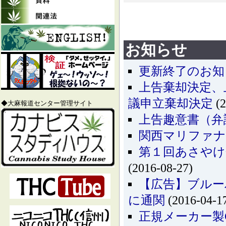
お知らせ
更新終了のお知
上告棄却決定、
議申立棄却決定
(2
◆大麻報道センター管理サイト
上告趣意書（弁
関西マリファナ
第１回あさやけ
(2016-08-27)
【広告】ブルー
に通関
(2016-04-1
正規メーカー製