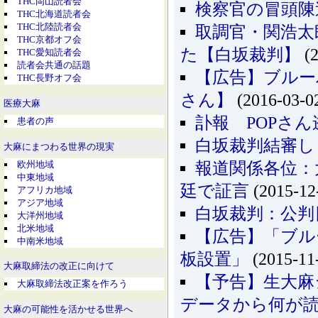
THC岡山読者会
検察官の冒頭陳
THC北海道読者会
THC北陸読者会
取調官・関浩太
THC京都オフ会
た【白坂裁判】
(2
THC愛知読者会
読者会共通の話題
【広告】ブルー
THC長野オフ会
さん】
(2016-03-0
医療大麻
訃報 POPさん
患者の声
白坂裁判結審し
大麻にまつわる世界の現実
欧州地域
報道関係各位：
中東地域
廷で証言
(2015-12
アフリカ地域
アジア地域
白坂裁判：公判
大洋州地域
北米地域
【広告】「ブルー
中南米地域
板設置」
(2015-11
大麻取締法の改正に向けて
【予告】生大麻
大麻取締法改正案を作ろう
データから何が
大麻の可能性を活かせる世界へ