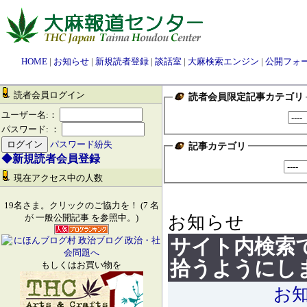
HOME
|
お知らせ
|
新規読者登録
|
談話室
|
大麻検索エンジン
|
公開フォ
読者会員ログイン
読者会員限定記事カテゴリ
ユーザー名:：
パスワード: ：
パスワード紛失
記事カテゴリ
◆新規読者会員登録
現在アクセス中の人数
19名さま。クリックのご協力を！ (7 名
お知らせ
が 一般公開記事 を参照中。)
サイト内検索
拾うようにし
もしくはお買い物を
お