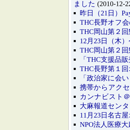
ました
(2010-12-2
昨日（21日）P
THC長野オフ
THC岡山第２回懇
12月23日（
THC岡山第２
「THC支援品
THC長野第１
「政治家に会い
携帯からアク
カンナビスト＠
大麻報道センター
11月23日名古
NPO法人医療大