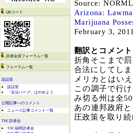
Source: NORM
Arizona: Lawmak
QRコード
Marijuana Posse
February 3, 201
翻訳とコメント b
読者会員フォーラム一覧
折角そこまで罰
フォーラム一覧
合法にしてしま
メリカとはいえ
談話室
この調子で行け
談話室
「合法ハーブ」はやめよう
み切る州は全5
公開記事へのコメント
あの連邦政府と
ニュース記事コメント一覧
圧政策を取り続
THC読者会
THC福岡読者会