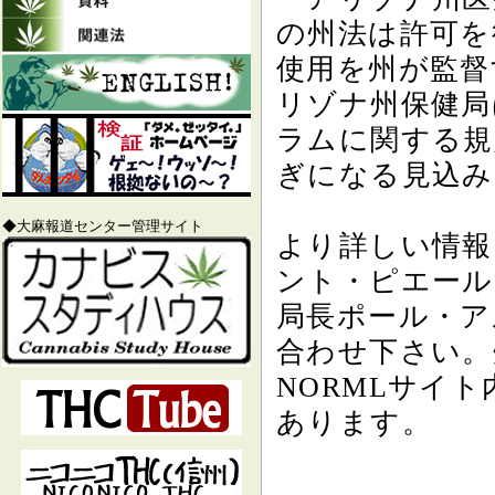
の州法は許可を
使用を州が監督
リゾナ州保健局
ラムに関する規
ぎになる見込み
◆大麻報道センター管理サイト
より詳しい情報
ント・ピエール (2
局長ポール・ア
合わせ下さい。
NORMLサイト
あります。