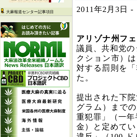
2011年2月3
大麻報道センター記事項目
アリゾナ州フェ
議員、共和党の
クション市）は
対する罰則を「
た。
提出された下院法
グラム）までの
重犯罪」（一年
金）と定めてい
違反」（100