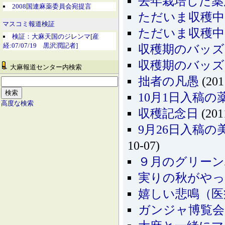
去年栽培した薬
2008国連麻薬委員会宛提言
ただいま収穫中(2
マスコミ報道検証
ただいま収穫中
検証：大麻天国のジレンマ[産
経:07/07/19 黒沢潤記者]
収穫期のバッズ
収穫期のバッズ
大麻報道センター内検索
拙者の凡愚
(201
10月1日入稿
高度な検索
収穫記念日
(201
9月26日入稿
10-07)
９月のグリーン
実りの秋がやっ
嬉しい悲鳴（医
ガンジャ博覧会