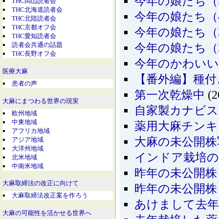
今年の娘たち（5
THC岡山読者会
THC北海道読者会
今年の娘たち（4
THC北陸読者会
THC京都オフ会
今年の娘たち（3
THC愛知読者会
読者会共通の話題
今年の娘たち（2
THC長野オフ会
今年のかわいい
医療大麻
【番外編】種付
患者の声
第一次乾燥中
(2
大麻にまつわる世界の現実
自家製カナビ
欧州地域
中東地域
薬用大麻チンキ
アフリカ地域
大麻の未公開株
アジア地域
大洋州地域
インドア栽培の
北米地域
中南米地域
昨年の未公開株
大麻取締法の改正に向けて
昨年の未公開株
大麻取締法改正案を作ろう
あけまして去年
大麻の可能性を活かせる世界へ