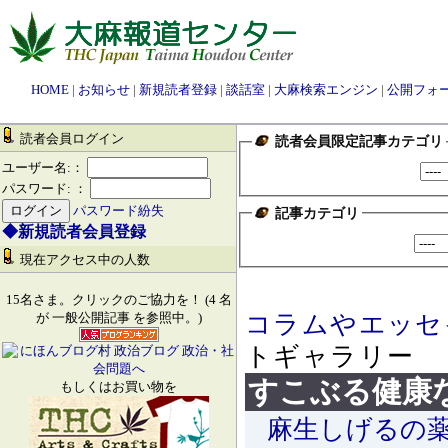
HOME
|
お知らせ
|
新規読者登録
|
談話室
|
大麻検索エンジン
|
公開フォ
読者会員ログイン
読者会員限定記事カテゴリ
ユーザー名:：
パスワード: ：
パスワード紛失
記事カテゴリ
◆新規読者会員登録
現在アクセス中の人数
15名さま。クリックのご協力を！ (4 名
コラムやエッセ
が 一般公開記事 を参照中。)
トギャラリー
すこぶる健康
もしくはお買い物を
麻生しげるの