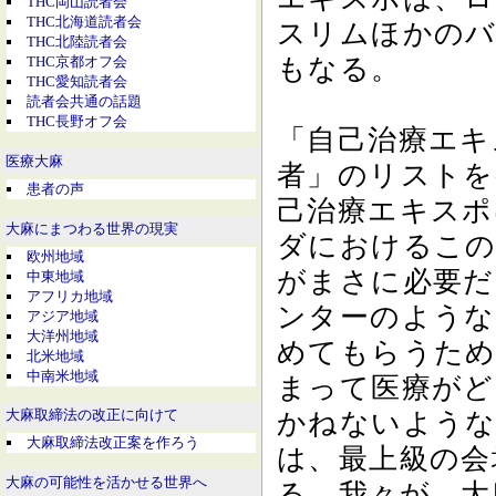
THC岡山読者会
THC北海道読者会
スリムほかのバ
THC北陸読者会
もなる。
THC京都オフ会
THC愛知読者会
読者会共通の話題
THC長野オフ会
「自己治療エキ
医療大麻
者」のリストを
患者の声
己治療エキスポ
大麻にまつわる世界の現実
ダにおけるこの
欧州地域
がまさに必要だ
中東地域
アフリカ地域
ンターのような
アジア地域
大洋州地域
めてもらうため
北米地域
中南米地域
まって医療がど
かねないような
大麻取締法の改正に向けて
大麻取締法改正案を作ろう
は、最上級の会
大麻の可能性を活かせる世界へ
る。我々が、大