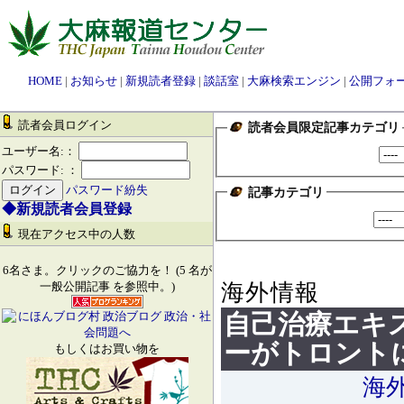
HOME
|
お知らせ
|
新規読者登録
|
談話室
|
大麻検索エンジン
|
公開フォ
読者会員ログイン
読者会員限定記事カテゴリ
ユーザー名:：
パスワード: ：
パスワード紛失
記事カテゴリ
◆新規読者会員登録
現在アクセス中の人数
6名さま。クリックのご協力を！ (5 名が
海外情報
一般公開記事 を参照中。)
自己治療エキ
ーがトロント
もしくはお買い物を
海