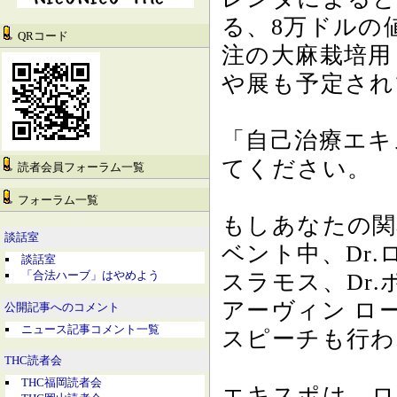
る、8万ドルの値
QRコード
注の大麻栽培用
や展も予定され
「自己治療エキ
てください。
読者会員フォーラム一覧
フォーラム一覧
もしあなたの関
談話室
ベント中、Dr.
談話室
「合法ハーブ」はやめよう
スラモス、Dr.
アーヴィン ロ
公開記事へのコメント
ニュース記事コメント一覧
スピーチも行わ
THC読者会
THC福岡読者会
エキスポは、ロ