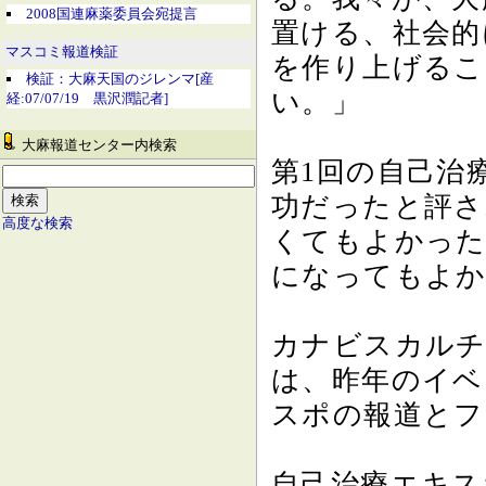
2008国連麻薬委員会宛提言
置ける、社会的
マスコミ報道検証
を作り上げるこ
検証：大麻天国のジレンマ[産
い。」
経:07/07/19 黒沢潤記者]
大麻報道センター内検索
第1回の自己治
功だったと評さ
高度な検索
くてもよかった
になってもよか
カナビスカルチ
は、昨年のイベ
スポの報道とフ
自己治療エキス