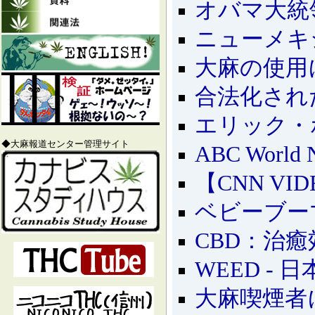
オバマ大統
ニューメキ
大麻の使用に
合法化され
エリック・
◆大麻報道センター管理サイト
ABC Wor
【CNN V
ベビーブー
CBD：治
WEED - 
大麻喫煙者