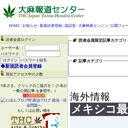
HOME
|
お知らせ
|
新規読者登録
|
談話室
|
大麻検索エンジン
|
公開フォ
読者会員ログイン
読者会員限定記事カテゴリ
ユーザー名:：
パスワード: ：
パスワード紛失
記事カテゴリ
◆新規読者会員登録
現在アクセス中の人数
9名さま。クリックのご協力を！ (3 名が
一般公開記事 を参照中。)
海外情報
メキシコ最
もしくはお買い物を