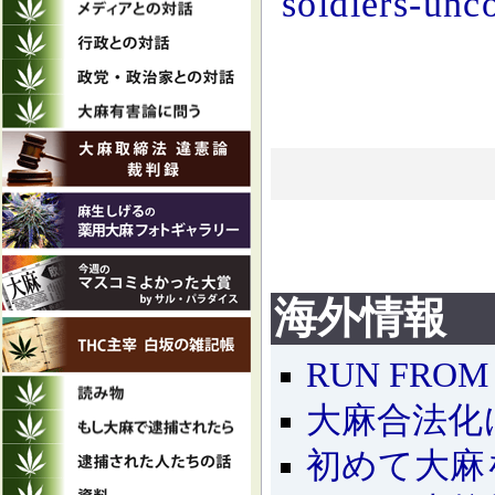
soldiers-unc
海外情報
RUN FROM
大麻合法化
初めて大麻