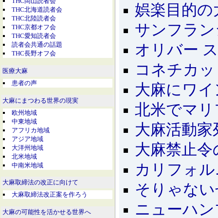
THC岡山読者会
娯楽目的の
THC北海道読者会
THC北陸読者会
サンフラン
THC京都オフ会
THC愛知読者会
読者会共通の話題
オリバー 
THC長野オフ会
コネチカッ
医療大麻
患者の声
大麻にワイ
大麻にまつわる世界の現実
北米でマリ
欧州地域
中東地域
大麻活動家
アフリカ地域
アジア地域
大麻禁止令
大洋州地域
北米地域
カリフォル
中南米地域
大麻取締法の改正に向けて
そりゃない
大麻取締法改正案を作ろう
ニューハン
大麻の可能性を活かせる世界へ