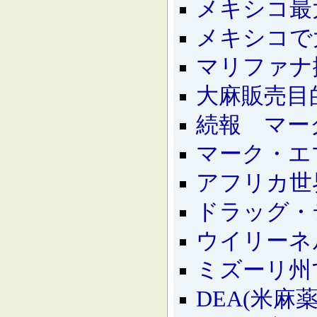
メキシコ最
メキシコで
マリファナ
大麻販売目
続報 マー
マーク・エ
アフリカ世
ドラッグ・
ウイリーネ
ミズーリ州
DEA(米