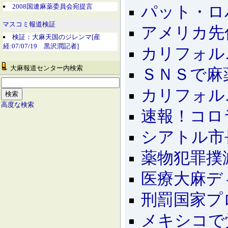
2008国連麻薬委員会宛提言
パット・ロ
マスコミ報道検証
アメリカ先
検証：大麻天国のジレンマ[産
経:07/07/19 黒沢潤記者]
カリフォル
大麻報道センター内検索
ＳＮＳで麻
カリフォル
高度な検索
速報！コロ
シアトル市
薬物犯罪撲
医療大麻デ
刑罰国家プ
メキシコで