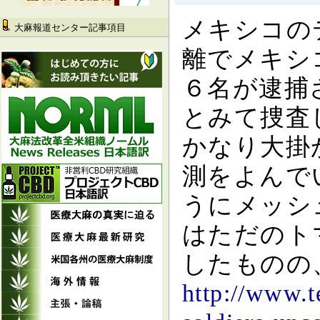
メキシコのティファナから約２８０マイル、アメリカのサンディエゴから約２００マイルの距
大麻報道センター記事項目
離でメキシ
６名が逮捕
とみて捜査
かなり大掛
測をよんで
うにメッシ
はただのト
したものの
http://www.