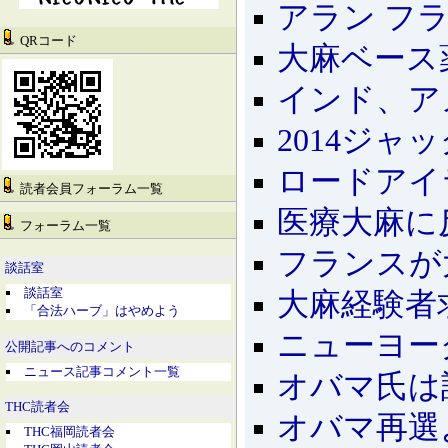
アラン フ
QRコード
大麻ベース
インド、アメ
2014ジ
ロードアイ
読者会員フォーラム一覧
医療大麻に
フォーラム一覧
フランスが
談話室
談話室
大麻経験者
「合法ハーブ」はやめよう
ニューヨー
公開記事へのコメント
ニュース記事コメント一覧
オバマ氏は
THC読者会
オバマ再選
THC福岡読者会