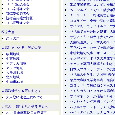
THC北陸読者会
米沿岸警備隊、コカインを積
THC京都オフ会
ペンシルバニアで１３歳少年
THC愛知読者会
Ａ．Ｓ．Ａ． 司法長官と連
読者会共通の話題
コロラド州、全米で初の大麻
THC長野オフ会
オバマ氏、カリフォルニアの
バリ島でまた外国人逮捕 大
医療大麻
サウス・キャロライナでハー
患者の声
大麻擁護派、オバマ氏のＳＦ
アラバマ州、ハーブを非合法
大麻にまつわる世界の現実
水耕栽培で火事、オーストラ
欧州地域
インディアナポリスの倉庫で
中東地域
アフリカ地域
チェコで薬用大麻導入の動き
(
アジア地域
日本人プロ・サーファーの女
大洋州地域
バリ島の中学生、入国管理局
北米地域
薬用大麻販売業従事者、組
中南米地域
コロラド州で癌に効く大麻ス
アメリカ人の５０％が大麻合
大麻取締法の改正に向けて
オバマネーターが優勝！ハイ
大麻取締法改正案を作ろう
ハシシ・キング逮捕 インド
(
大麻の可能性を活かせる世界へ
バリ島でオーストラリア人少
ハイ・タイムス・カナビス・
2008国連麻薬委員会宛提言