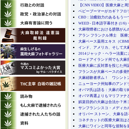
【CNN VIDEO】医療大麻と
ベビーブーマーがカギ？フロ
CBD：治癒効力のあるもう一
WEED - 日本語字幕付き (1/6
大麻喫煙者における膀胱がん
アラン フランクル博士 医療
大麻ベース薬用エキス（CBM
インド、アメリカ、そして大麻ビジネ
2014ジャック・ヘラー法案
ロードアイランド州でも大麻
医療大麻に反対票を投じた州
フランスが大麻ベースの多発
大麻経験者求ム！ ワシント
ニューヨーク州知事のアンド
オバマ氏は語る：大麻の取り
オバマ再選よりもマリファナ
娯楽目的の大麻は合法か？米
サンフランシスコ・メディカル
オリバー ストーン、大麻を語
コネチカットの医療大麻法は
大麻にワインと同等な規制を