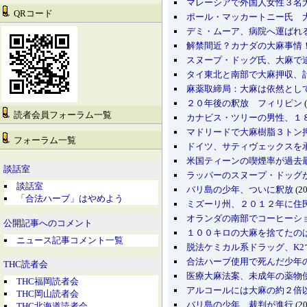
マレーシアで外国人女性３名
QRコード
ポール・マッカートニー氏 
デミ・ムーア、病院へ運ばれ
解禁間近？カナダの大麻事情
スヌープ・ドッグ氏、大麻で
タイ東北と南部で大麻押収、
麻薬取締局：大麻は依然とし
２０年後の釈放 フィリピン
(
読者会員フォーラム一覧
カナビス・ツリーの男性、１
マドリードで大麻樹脂３トン
フォーラム一覧
ドイツ、サティヴェックスを
米国ティーンの喫煙率が過去
談話室
ラッパーのスヌープ・ドッグ
談話室
バリ島の少年、ついに釈放
(20
「合法ハーブ」はやめよう
ミズーリ州、２０１２年に住
オランダの南部でコーヒーシ
公開記事へのコメント
１００キロの大麻を捨てたの
ニュース記事コメント一覧
脱法ケミカル系ドラッグ、K
合法ハーブ使用で死んだ少年
THC読者会
医療大麻法案、未成年の薬物
THC福岡読者会
アルコールには大麻の約２倍
THC岡山読者会
バリ島の少年、裁判が進行
(20
THC北海道読者会