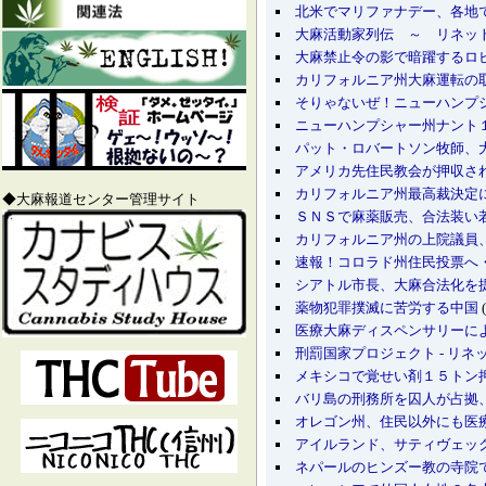
北米でマリファナデー、各地
大麻活動家列伝 ～ リネッ
大麻禁止令の影で暗躍するロ
カリフォルニア州大麻運転の
そりゃないぜ！ニューハンプ
ニューハンプシャー州ナント
パット・ロバートソン牧師、
アメリカ先住民教会が押収さ
カリフォルニア州最高裁決定
◆大麻報道センター管理サイト
ＳＮＳで麻薬販売、合法装い
カリフォルニア州の上院議員
速報！コロラド州住民投票へ
シアトル市長、大麻合法化を
薬物犯罪撲滅に苦労する中国
(
医療大麻ディスペンサリーに
刑罰国家プロジェクト - リネ
メキシコで覚せい剤１５トン
バリ島の刑務所を囚人が占拠
オレゴン州、住民以外にも医
アイルランド、サティヴェッ
ネパールのヒンズー教の寺