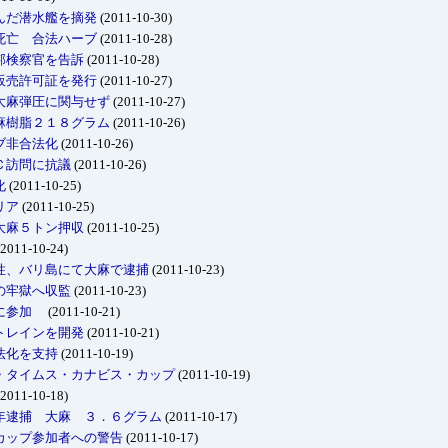
んだ潜水艦を摘発
(2011-10-30)
死亡 合法ハーブ
(2011-10-28)
邦検察官を告訴
(2011-10-28)
販売許可証を発行
(2011-10-27)
大麻弾圧に関与せず
(2011-10-27)
麻樹脂２１８グラム
(2011-10-26)
ブ非合法化
(2011-10-26)
Ｃ訪問に抗議
(2011-10-26)
化
(2011-10-25)
リア
(2011-10-25)
大麻５トン押収
(2011-10-25)
2011-10-24)
性、バリ島にて大麻で逮捕
(2011-10-23)
の牢獄へ収監
(2011-10-23)
合に参加
(2011-10-21)
トレインを開発
(2011-10-21)
法化を支持
(2011-10-19)
・タイムス・カナビス・カップ
(2011-10-19)
2011-10-18)
年逮捕 大麻 ３．６グラム
(2011-10-17)
カップ参加者への警告
(2011-10-17)