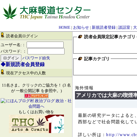
HOME
|
お知らせ
|
新規読者登録
|
談話室
|
大
読者会員ログイン
読者会員限定記事カテゴリ
ユーザー名:：
パスワード: ：
パスワード紛失
記事カテゴリ
◆新規読者会員登録
現在アクセス中の人数
11名さま。クリックのご協力を！ (3 名
海外情報
が 一般公開記事 を参照中。)
アメリカでは大麻の喫煙
もしくはお買い物を
最新の研究データによると、アメリカでは人気不法ドラッグのうち、マリファナの喫煙率が大幅にアップしていることが明らかになりました。一方で、中
西部などで社会問題化して
詳しい所は：
http://www.c