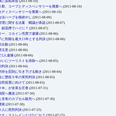
麻に宣戦布告
(2011-08-10)
リ郡、コープとディスペンサリーを廃業へ
(2011-08-10)
全ディスペンサリーを廃業へ
(2011-08-10)
合法ハーブを根絶やし
(2011-08-09)
管理に関する法案 閣議が承認
(2011-08-07)
、副流煙でハイに？
(2011-08-07)
リー、コカイン売買で逮捕
(2011-08-06)
に刑期を最大15年とする判決
(2011-08-06)
班出動
(2011-08-06)
要注意
(2011-08-06)
で2人逮捕
(2011-08-06)
ついにツーリストを排除へ
(2011-08-05)
刑判決
(2011-08-04)
所持を罰則に引き下げる動き
(2011-08-04)
性に懲役５年の実刑判決
(2011-08-03)
住民投票に向けて
(2011-08-03)
ＯＷ」が全英を圧巻
(2011-07-31)
病院へ搬送
(2011-07-30)
ｇ含有のカプセル販売へ
(2011-07-30)
開発
(2011-07-30)
４人に死刑判決
(2011-07-25)
ァナ・ストレインとはなにか？
(2011-07-25)