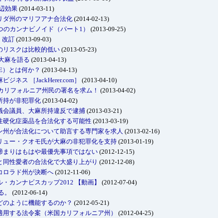
周辺効果
(2014-03-11)
リダ州のマリフアナ合法化
(2014-02-13)
つのカンナビノイド（パート1）
(2013-09-25)
)・改訂
(2013-09-03)
のリスクは比較的低い
(2013-05-23)
大麻を語る
(2013-04-13)
E）とは何か？
(2013-04-13)
ス ［JackHerer.com］
(2013-04-10)
にカリフォルニア州民の署名を求ム！
(2013-04-02)
所持が非犯罪化
(2013-04-02)
議会議員、大麻所持違反で逮捕
(2013-03-21)
性硬化症薬品を合法化する可能性
(2013-03-19)
ン州が合法化について助言する専門家を求人
(2013-02-16)
リュー・クオモ氏が大麻の非犯罪化を支持
(2013-01-19)
締まりはもはや最優先事項ではない
(2012-12-15)
と同性愛者の合法化で大盛り上がり
(2012-12-08)
コロラド州が決断へ
(2012-11-06)
・カンナビスカップ2012 【動画】
(2012-07-04)
る。
(2012-06-14)
どのように機能するのか？
(2012-05-21)
適用する法令案（米国カリフォルニア州）
(2012-04-25)