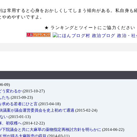
剤は常用すると心身をおかしくしてしまう傾向がある。私自身も
とやめやすいですよ。
★ ランキングとツイートにご協力
06-09)
どう変わるか
(2015-10-27)
んたち
(2015-09-23)
を求める若者にひと言
(2015-04-18)
化決議案が議会運営委員会を史上初めて通過
(2015-02-24)
しない
(2015-01-13)
麻、初収穫へ
(2014-12-22)
が下院議会と共に大麻草の薬物指定再検討方針を明らかに
(2014-06-22)
: コロラド州が得る大麻販売の収益
(2014-03-11)