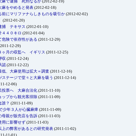
大麻で逮捕 死刑なるか
(2012-02-19)
大麻をやめると発表
(2012-02-18)
る前にマリファナらしきものを吸引か
(2012-02-02)
！
(2012-01-20)
逮捕 テキサス
(2012-01-10)
計４４０キロ
(2012-01-04)
て危険で依存性がある
(2011-12-29)
2011-12-29)
８ヶ月の収監へ イギリス
(2011-12-25)
押収
(2011-12-24)
承認
(2011-12-22)
最低、大麻使用は拡大＝調査
(2011-12-16)
がステージで堂々と大麻を吸う
(2011-12-14)
11-12-06)
民投票へ 大麻合法化
(2011-11-10)
ョップから観光客排除
(2011-11-09)
は誰？
(2011-11-09)
2で少年３人が心臓麻痺
(2011-11-09)
の母親が販売店を告訴
(2011-11-03)
使用に影響せず
(2011-11-03)
以上の弊害があるとの研究発表
(2011-11-02)
11-11-01)