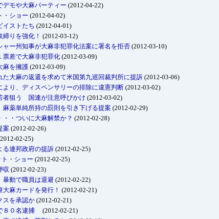
でデモや大麻パーティー
(2012-04-22)
ト・ショー
(2012-04-02)
ビイストたち
(2012-04-01)
取締りを強化！
(2012-03-12)
シャー州知事が大麻非犯罪化法案に署名を拒否
(2012-03-10)
１票差で大麻非犯罪化
(2012-03-09)
大麻を擁護
(2012-03-09)
れた大麻の返還を求めて米国第九巡回裁判所に提訴
(2012-03-06)
により、ディスペンサリーの排除に違憲判断
(2012-03-02)
若者狙う 国連が注意呼びかけ
(2012-03-02)
、麻薬単純所持の罰則を引き下げる提案
(2012-02-29)
・・・ついに大麻解禁か？
(2012-02-28)
提案
(2012-02-26)
2012-02-25)
よる連邦政府の提訴
(2012-02-25)
ット・ショー
(2012-02-25)
押収
(2012-02-23)
、暴動で職員は退避
(2012-02-22)
療大麻カードを発行！
(2012-02-21)
クスを承認か
(2012-02-21)
院で８０名逮捕
(2012-02-21)