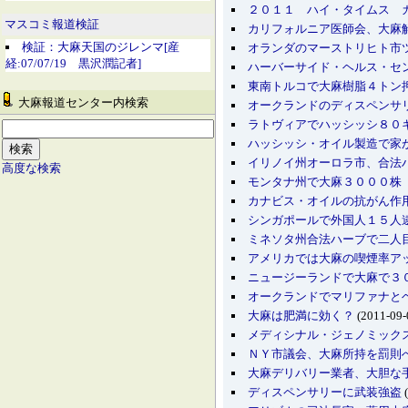
２０１１ ハイ・タイムス 
マスコミ報道検証
カリフォルニア医師会、大麻
検証：大麻天国のジレンマ[産
オランダのマーストリヒト市
経:07/07/19 黒沢潤記者]
ハーバーサイド・ヘルス・セ
東南トルコで大麻樹脂４トン
大麻報道センター内検索
オークランドのディスペンサ
ラトヴィアでハッシッシ８０
ハッシッシ・オイル製造で家
イリノイ州オーロラ市、合
高度な検索
モンタナ州で大麻３０００株
カナビス・オイルの抗がん作
シンガポールで外国人１５人
ミネソタ州合法ハーブで二人
アメリカでは大麻の喫煙率ア
ニュージーランドで大麻で３
オークランドでマリファナと
大麻は肥満に効く？
(2011-09-
メディシナル・ジェノミック
ＮＹ市議会、大麻所持を罰則
大麻デリバリー業者、大胆な
ディスペンサリーに武装強盗
(