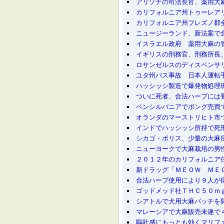
アリゾナの司法長官、薬用大
カリフォルニア州トゥーレア
カリフォルニア州フレズノ郡
ニュージーランド、新法案で
イスラエル政府 薬用大麻の
イギリスの刑務官、刑務所長
ロサンゼルスのディスペンサ
ユタ州バス事故 日本人運転手
ハッシッシ製造で爆発物処理
ついに死者、合法ハーブには
ペンシルバニアでボング売買
オランダのマーストリヒト市
インドでハッシッシ所持で死
シカゴ・ポリス、少量の大麻
ニューヨークで大麻栽培の男
２０１２年のカリフォルニア
新ドラッグ「ＭＥＯＷ ＭＥ
合法ハーブ使用により９人が
ゴッドメッド社ＴＨＣ５０ｍ
シアトルで犬用大麻パッチを
マレーシアで大麻販売未遂で
嘔吐感にもっとも効くマリフ