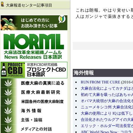
大麻報道センター記事項目
これは朗報。やはり覚せい
人はガンジャで薬抜きする
海外情報
RUN FROM THE CURE
(2016-
大麻合法化によってカナダは
初めて大麻を吸ったばあちゃ
オバマ大統領が大麻の合法化
ニューメキシコ州 大麻合法
大麻の使用により IQ は低下
合法化されたウルグアイの大
エリック・ホルダー司法長官
ABC World News Now 