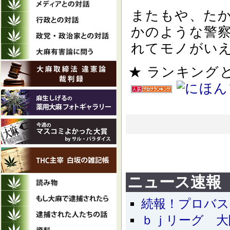
またもや、た
かのような警
れてモノがい
★ ランキン
ニュース速報
続報！プロバス
ｂｊリーグ 大