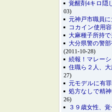
覚醒剤4キロ隠
03)
元神戸市職員に
コカイン使用容
大麻種子所持で
大分県警の警部
(2011-10-28)
続報！マレー
住職ら２人、大
27)
元モデルに有罪
処方なしで精
26)
３９歳女性、覚