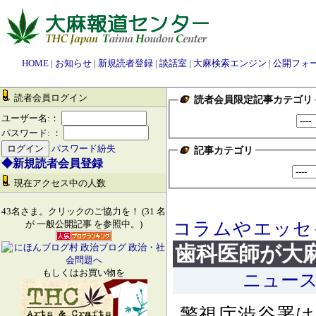
HOME
|
お知らせ
|
新規読者登録
|
談話室
|
大麻検索エンジン
|
公開フォ
読者会員ログイン
読者会員限定記事カテゴリ
ユーザー名:：
パスワード: ：
パスワード紛失
記事カテゴリ
◆新規読者会員登録
現在アクセス中の人数
43名さま。クリックのご協力を！ (31 名
コラムやエッセ
が 一般公開記事 を参照中。)
歯科医師が大
もしくはお買い物を
ニュー
警視庁渋谷署は２６日までに、大麻取締法違反（所持）