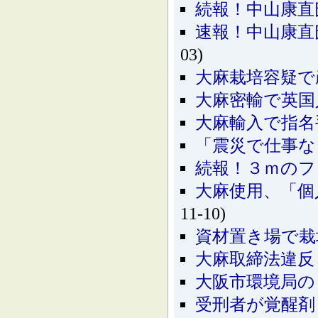
続報！中山康
速報！中山康直
03)
大麻栽培容疑で
大麻密輸で英国
大麻輸入で指名
「震災で仕事な
続報！３ｍのフ
大麻使用、「個
11-10)
資材置き場で栽
大麻取締法違反
大阪市環境局の
受刑者が覚醒剤