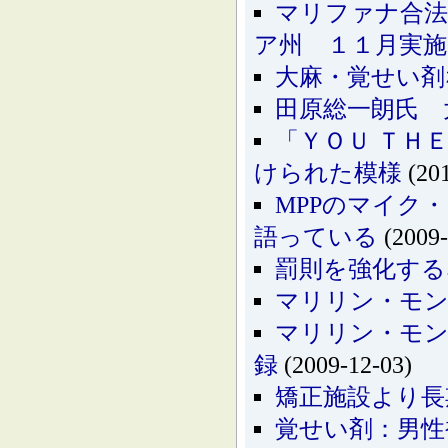
マリファナ合
ア州 １１月実施
大麻・覚せい剤
田原総一朗氏 
「ＹＯＵ ＴＨ
けられた模様
(201
MPPのマイク・
語っている
(2009-
罰則を強化する
マリリン・モン
マリリン・モン
録
(2009-12-03)
矯正施設より長
覚せい剤：男性