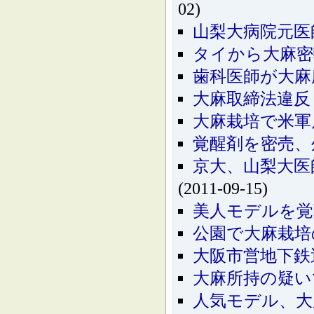
02)
山梨大病院元医
タイから大麻密
歯科医師が大麻
大麻取締法違反
大麻栽培で米軍
覚醒剤を密売、
京大、山梨大医
(2011-09-15)
美人モデルを
公園で大麻栽培
大阪市営地下鉄
大麻所持の疑い
人気モデル、大