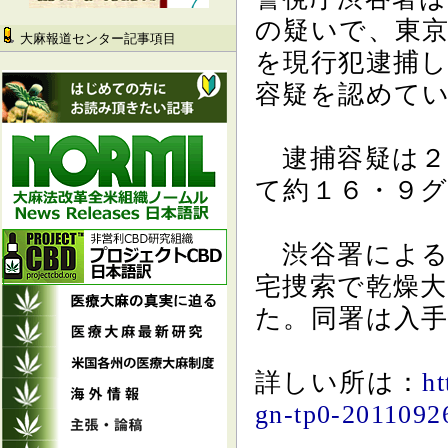
の疑いで、東
大麻報道センター記事項目
を現行犯逮捕
容疑を認めて
逮捕容疑は２
て約１６・９
渋谷署による
宅捜索で乾燥
た。同署は入
詳しい所は：
ht
gn-tp0-2011092