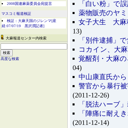
「白い粉」で誤
2008国連麻薬委員会宛提言
薬物販売のヤミ
マスコミ報道検証
女子大生 大麻
検証：大麻天国のジレンマ[産
経:07/07/19 黒沢潤記者]
13)
大麻報道センター内検索
「別件逮捕」で
コカイン、大麻
覚醒剤・大麻の
高度な検索
04)
中山康直氏から
警官から暴行被
(2011-12-26)
「脱法ハーブ」
「陣痛に耐えき
(2011-12-14)