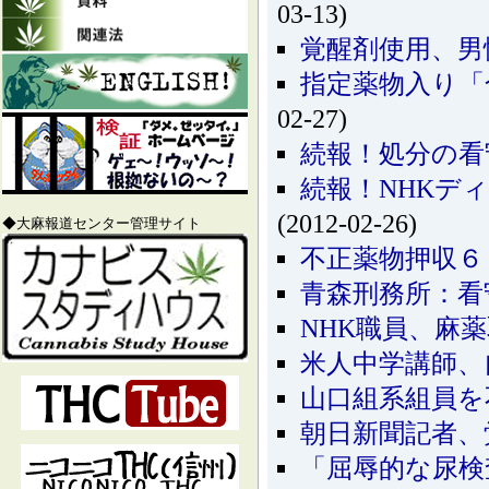
03-13)
覚醒剤使用、男
指定薬物入り「
02-27)
続報！処分の看
続報！NHKデ
(2012-02-26)
◆大麻報道センター管理サイト
不正薬物押収６
青森刑務所：看
NHK職員、麻
米人中学講師、
山口組系組員を
朝日新聞記者、
「屈辱的な尿検