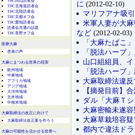
THC岡山読者会
に
(2012-02-10)
THC北海道読者会
THC北陸読者会
マリフアナ吸引
THC京都オフ会
米軍人妻が大麻
THC愛知読者会
読者会共通の話題
など
(2012-02-03)
THC長野オフ会
「大麻たばこ」
医療大麻
「脱法ハーブ」
患者の声
山口組組員、イ
大麻にまつわる世界の現実
欧州地域
「脱法ハーブ」
中東地域
大麻取締法違反
アフリカ地域
アジア地域
【摘発目前】合
大洋州地域
北米地域
ダル「大麻Ｔシ
中南米地域
大麻密輸未遂容
大麻取締法の改正に向けて
大麻草栽培容疑
大麻取締法改正案を作ろう
都内で違法ドラ
大麻の可能性を活かせる世界へ