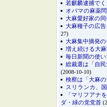
若麒麟逮捕でく
オバマの麻薬問
大麻愛好家の同
大麻種子の広告
27)
大麻集中摘発の
増え続ける大麻問
毎日新聞の使い
総裁選は「自民
(2008-10-10)
検察は「大麻の
スリランカ、国
「マリフアナ
ダ・緑の党党首
(2