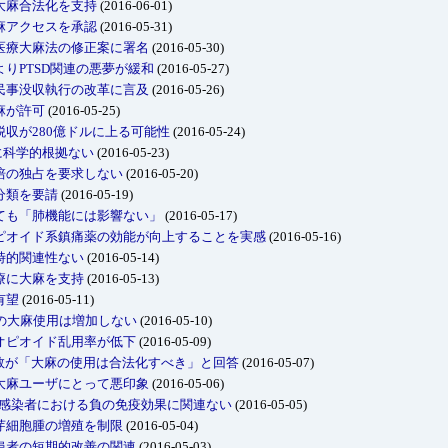
大麻合法化を支持
(2016-06-01)
麻アクセスを承認
(2016-05-31)
医療大麻法の修正案に署名
(2016-05-30)
りPTSD関連の悪夢が緩和
(2016-05-27)
民事没収執行の改革に言及
(2016-05-26)
麻が許可
(2016-05-25)
収が280億ドルに上る可能性
(2016-05-24)
"に科学的根拠ない
(2016-05-23)
培の独占を要求しない
(2016-05-20)
分類を要請
(2016-05-19)
ても「肺機能には影響ない」
(2016-05-17)
ピオイド系鎮痛薬の効能が向上することを実感
(2016-05-16)
時的関連性ない
(2016-05-14)
療に大麻を支持
(2016-05-13)
有望
(2016-05-11)
の大麻使用は増加しない
(2016-05-10)
オピオイド乱用率が低下
(2016-05-09)
半数が「大麻の使用は合法化すべき」と回答
(2016-05-07)
大麻ユーザにとって悪印象
(2016-05-06)
重感染者における負の免疫効果に関連ない
(2016-05-05)
芽細胞腫の増殖を制限
(2016-05-04)
患者の短期的改善の関連
(2016-05-03)