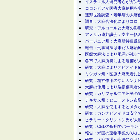
イスラエル人研究者らがガン
コロンビアが医療大麻使用を
連邦世論調査：若年層の大麻
調査：大麻合法化によりコロ
研究：アルコールと大麻の影
アメリカ連邦議会：支出一括
バージニア州：大麻所持違反
報告：刑事司法は未だ大麻治
医療大麻法により肥満が減少
各市で大麻所持による逮捕が
研究：大麻によりオピオイド
ミシガン州：医療大麻患者に
研究：精神作用のないカンナ
大麻の使用により脳損傷患者
研究：カリフォルニア州民の
テキサス州：ヒューストン市
研究：大麻を使用するとメタ
研究：カンナビノイドは安全
ヒラリー・クリントン氏が大
研究：CBDの服用でパーキ
報告：米国の薬物事犯の8人に
研究：大麻市場が合法になれば