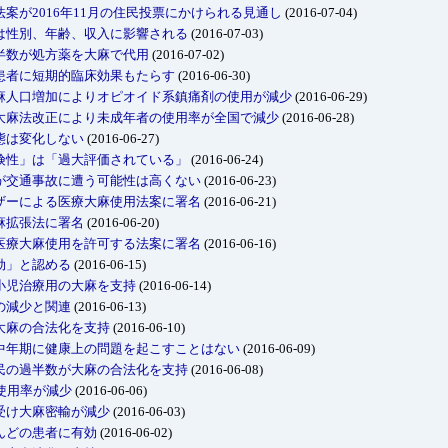
案が2016年11月の住民投票にかけられる見通し
(2016-07-04)
は性別、年齢、収入に影響される
(2016-07-03)
半数が処方薬を大麻で代用
(2016-07-02)
患者に短期的臨床効果もたらす
(2016-06-30)
麻人口増加によりオピオイド系鎮痛剤の使用が減少
(2016-06-29)
大麻法改正により未成年者の使用率が全国で減少
(2016-06-28)
態は変化しない
(2016-06-27)
険性」は「過大評価されている」
(2016-06-24)
が交通事故に遭う可能性は高くない
(2016-06-23)
ザーによる医療大麻使用法案に署名
(2016-06-21)
麻拡張法に署名
(2016-06-20)
医療大麻使用を許可する法案に署名
(2016-06-16)
効」と認める
(2016-06-15)
小児治療用の大麻を支持
(2016-06-14)
の減少と関連
(2016-06-13)
大麻の合法化を支持
(2016-06-10)
中年期に健康上の問題を起こすことはない
(2016-06-09)
民の過半数が大麻の合法化を支持
(2016-06-08)
使用率が減少
(2016-06-06)
受け大麻密輸が減少
(2016-06-03)
んどの患者に有効
(2016-06-02)