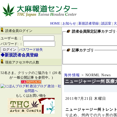
HOME
|
お知らせ
|
新規読者登録
|
談話室
|
大
読者会員ログイン
読者会員限定記事カテゴリ
ユーザー名:：
パスワード: ：
パスワード紛失
記事カテゴリ
◆新規読者会員登録
現在アクセス中の人数
52名さま。クリックのご協力を！ (20 名
海外情報
> NORML News
が 一般公開記事 を参照中。)
ニュージャージー州 医療
もしくはお買い物を
2011年7月21日 木曜日
ニュージャージー州トレント
り止め、州内での六ヶ所の