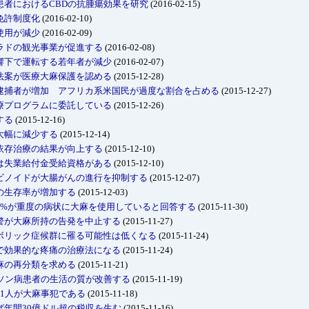
患者におけるCBDの抗腫瘍効果を研究
(2016-02-15)
免許制度化
(2016-02-10)
使用が減少
(2016-02-09)
ラドの観光事業が促進する
(2016-02-08)
響下で運転する若年者が減少
(2016-02-07)
法案が医療大麻保護を認める
(2015-12-28)
逮捕者が増加 アフリカ系米国民が過度な割合を占める
(2015-12-27)
療プログラムに委託している
(2015-12-26)
する
(2015-12-16)
大幅に減少する
(2015-12-14)
依存治療の結果が向上する
(2015-12-10)
は失業給付金受給資格がある
(2015-12-10)
ビノイドが大腸がんの進行を抑制する
(2015-12-07)
の生存率が増加する
(2015-12-03)
5%が重度の病状に大麻を使用していると回答する
(2015-11-30)
警が大麻所持の告発を中止する
(2015-11-27)
ボリック症候群に罹る可能性は低くなる
(2015-11-24)
で効果的な疼痛の治療法になる
(2015-11-24)
麻の再分類を求める
(2015-11-21)
ンソン病患者の生活の質が改善する
(2015-11-19)
1人が大麻事犯である
(2015-11-18)
年間30億ドル超の税収を生む
(2015-11-16)