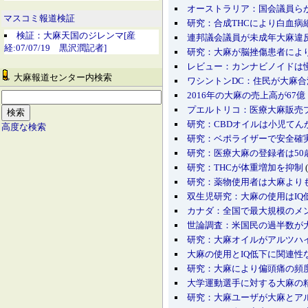
オーストラリア：国会議員ら
マスコミ報道検証
研究：合成THCにより白血病
検証：大麻天国のジレンマ[産
連邦議会議員が未成年大麻違
経:07/07/19 黒沢潤記者]
研究：大麻が脳挫傷患者によ
レビュー：カンナビノイドは
大麻報道センター内検索
ワシントンDC：住民が大麻
2016年の大麻の売上高が67
プエルトリコ：医療大麻販売
研究：CBDオイルは小児てん
高度な検索
研究：ベポライザーで安全確
研究：医療大麻の登録者は50
研究：THCが体重増加を抑制
(
研究：薬物使用者は大麻より
双生児研究：大麻の使用はIQ
カナダ：全国で最大規模のメン
世論調査：米国民の過半数が
研究：大麻オイルがアルツハ
大麻の使用とIQ低下に関連性
研究：大麻により偏頭痛の頻
大学運動選手に対する大麻の
研究：大麻ユーザが大麻とア