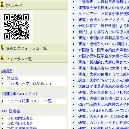
世論調査：大統領選激戦州は
QRコード
連邦議会が退役軍人の医療大
ルイジアナ：州知事が未行使
研究：合成カンナビノイドによ
米司法長官 連邦政府による
新法により病院内での医療大
研究：米国内大麻製品販売の税
研究：運転手のTHCの"閾値
読者会員フォーラム一覧
米国務省：国際条約は大麻栽
米国小児科医学会が大麻の再
フォーラム一覧
研究：長期的に大麻に曝され
研究：疼痛患者らは大麻でオ
談話室
研究：大麻の使用とうつに経
談話室
調査：医師たちがてんかん治
「合法ハーブ」はやめよう
大麻は消化器系疾患の治療に
研究：大麻合法化により10代
公開記事へのコメント
研究：医療大麻合法化により
ニュース記事コメント一覧
CBS世論調査：米国民の過
研究：いわゆる合成ハーブは
THC読者会
研究：大麻とHIV・C型肝炎
THC福岡読者会
研究：カンナビノイドが神経
THC岡山読者会
研究：大麻使用歴と心臓発作
THC北海道読者会