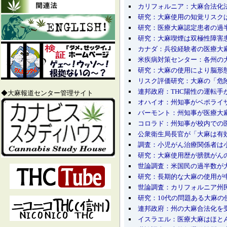
カリフォルニア：大麻合法化法
研究：大麻使用の知覚リスク
研究：医療大麻認定患者の過
研究：大麻喫煙は双極性障害
カナダ：兵役経験者の医療大
米疾病対策センター：各州の
研究：大麻の使用により脳形
リスク評価研究：大麻の「危
連邦政府：THC陽性の運転手
◆大麻報道センター管理サイト
オハイオ：州知事がベポライ
バーモント：州知事が医療大
コロラド：州知事が校内での
公衆衛生局長官が「大麻は有
調査：小児がん治療関係者は
研究：大麻使用歴が膀胱がん
世論調査：米国民の過半数が
研究：長期的な大麻の使用が
世論調査：カリフォルニア州
研究：10代の問題ある大麻の
連邦政府：州の大麻合法化を
イスラエル：医療大麻はほと