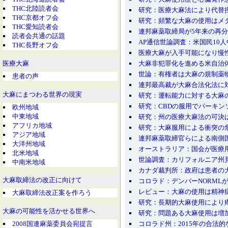
THC北陸読者会
研究：医療大麻法により代替
THC京都オフ会
研究：頻繁な大麻の使用はメ
THC愛知読者会
連邦麻薬取締局が5年来の再
読者会共通の話題
AP通信世論調査：米国民10
THC長野オフ会
医療大麻が入手可能になり慢
大麻非犯罪化を進める米自治
医療大麻
世論：有権者は大麻の規制薬
患者の声
連邦最高裁が大麻合法化法に
大麻にまつわる世界の現実
研究：運転能力に対する大麻
研究：CBDの服用でパーキ
欧州地域
中東地域
研究：州の医療大麻法の可決
アフリカ地域
研究：大麻服用による衝突の
アジア地域
連邦麻薬取締官らによる南側
大洋州地域
オーストラリア：国会が医療
北米地域
世論調査：カリフォルニア州
中南米地域
カナダ裁判所：政府は患者の
大麻取締法の改正に向けて
コロラド：デンバーNORML
レビュー：大麻の使用は精神
大麻取締法改正案を作ろう
研究：長期的大麻使用により
大麻の可能性を活かせる世界へ
研究：問題ある大麻使用は増
2008国連麻薬委員会宛提言
コロラド州：2015年の合法