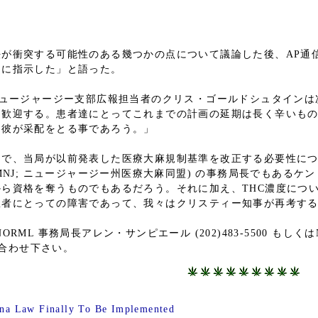
法が衝突する可能性のある幾つかの点について議論した後、AP通
うに指示した」と語った。
ニュージャージー支部広報担当者のクリス・ゴールドシュタイン
を歓迎する。患者達にとってこれまでの計画の延期は長く辛いも
て彼が采配をとる事であろう。」
当局が以前発表した医療大麻規制基準を改正する必要性について議論してき
ersey (CMMNJ; ニュージャージー州医療大麻同盟) の事務局長
ら資格を奪うものでもあるだろう。それに加え、THC濃度につ
患者にとっての障害であって、我々はクリスティー知事が再考す
RML 事務局長アレン・サンピエール (202)483-5500 も
合わせ下さい。
ana Law Finally To Be Implemented