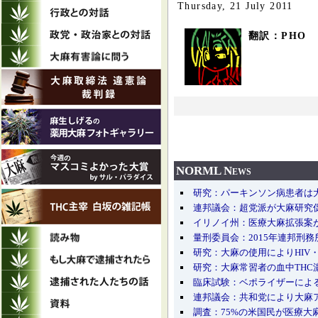
Thursday, 21 July 2011
翻訳：PHO
NORML News
研究：パーキンソン病患者は
連邦議会：超党派が大麻研究
イリノイ州：医療大麻拡張案
量刑委員会：2015年連邦刑
研究：大麻の使用によりHIV
研究：大麻常習者の血中THC
臨床試験：ベポライザーによ
連邦議会：共和党により大麻
調査：75%の米国民が医療大