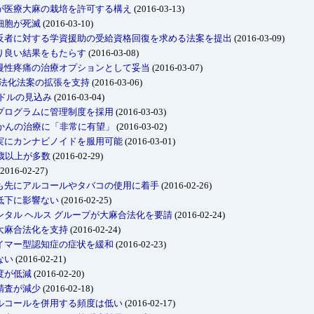
が医療大麻の栽培を許可する構え
(2016-03-13)
細胞が死滅
(2016-03-10)
反者に対する学資援助の受給資格回復を求める法案を提出
(2016-03-09)
り良い結果をもたらす
(2016-03-08)
慢性疼痛の治療オプションとして妥当
(2016-03-07)
合法化法案の拡張を支持
(2016-03-06)
億ドルの見込み
(2016-03-04)
プログラムに管理制度を採用
(2016-03-03)
かんの治療に「非常に有望」
(2016-03-02)
実にカンナビノイドを服用可能
(2016-03-01)
歳以上が多数
(2016-02-29)
2016-02-27)
も先にアルコールやタバコの使用に着手
(2016-02-26)
低下に影響ない
(2016-02-25)
タル ヘルス グループが大麻合法化を要請
(2016-02-24)
大麻合法化を支持
(2016-02-24)
イマー型認知症の症状を緩和
(2016-02-23)
ない
(2016-02-21)
度が低減
(2016-02-20)
精査が減少
(2016-02-18)
ルコールを併用する頻度は低い
(2016-02-17)