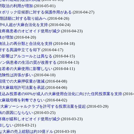
摂取法の利用が増加
(2016-05-01)
タボリック症候群に対する保護作用がある
(2016-04-27)
分類請願に対する取り組みへ
(2016-04-26)
人中6人超が大麻合法化を支持
(2016-04-24)
性疼痛患者のオピオイド使用が減少
(2016-04-23)
体が増加
(2016-04-20)
物法上の再分類と合法化を支持
(2016-04-18)
対する異議申立てを却下
(2016-04-17)
の影響はアルコールとは異なる
(2016-04-15)
ンソン病患者の生活の質が改善する
(2016-04-13)
は若者の大麻使用に影響しない
(2016-04-11)
危険性は誇張が多い
(2016-04-10)
国境での大麻押収量が激減
(2016-04-08)
用大麻栽培許可法案を承認
(2016-04-06)
見込み投票者の60%が成人の大麻使用合法化に向けた住民投票案を支持
(2016-
大麻栽培権を剥奪できない
(2016-04-02)
が大麻ソーシャルクラブを許可する投票法案を提起
(2016-03-29)
病の原因にならない
(2016-03-25)
疼痛が緩和しオピオイド使用が減少
(2016-03-23)
加しない
(2016-03-21)
的な大麻の売上総額は約10億ドル
(2016-03-19)