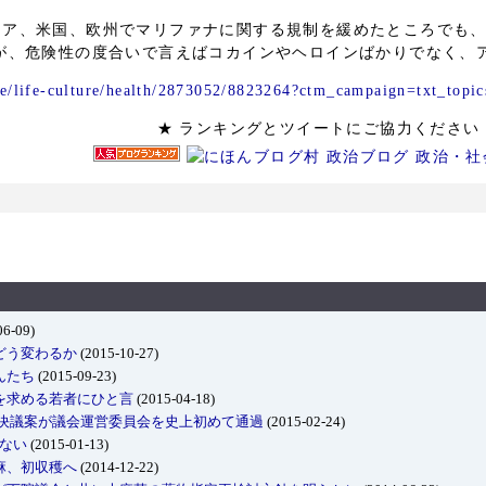
リア、米国、欧州でマリファナに関する規制を緩めたところでも
が、危険性の度合いで言えばコカインやヘロインばかりでなく、アル
le/life-culture/health/2873052/8823264?ctm_campaign=txt_topic
★ ランキングとツイートにご協力
06-09)
どう変わるか
(2015-10-27)
んたち
(2015-09-23)
を求める若者にひと言
(2015-04-18)
化決議案が議会運営委員会を史上初めて通過
(2015-02-24)
しない
(2015-01-13)
麻、初収穫へ
(2014-12-22)