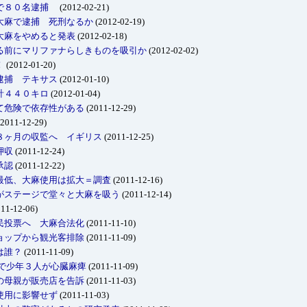
院で８０名逮捕
(2012-02-21)
大麻で逮捕 死刑なるか
(2012-02-19)
大麻をやめると発表
(2012-02-18)
る前にマリファナらしきものを吸引か
(2012-02-02)
！
(2012-01-20)
逮捕 テキサス
(2012-01-10)
計４４０キロ
(2012-01-04)
て危険で依存性がある
(2011-12-29)
2011-12-29)
８ヶ月の収監へ イギリス
(2011-12-25)
押収
(2011-12-24)
承認
(2011-12-22)
最低、大麻使用は拡大＝調査
(2011-12-16)
がステージで堂々と大麻を吸う
(2011-12-14)
11-12-06)
民投票へ 大麻合法化
(2011-11-10)
ョップから観光客排除
(2011-11-09)
は誰？
(2011-11-09)
2で少年３人が心臓麻痺
(2011-11-09)
の母親が販売店を告訴
(2011-11-03)
使用に影響せず
(2011-11-03)