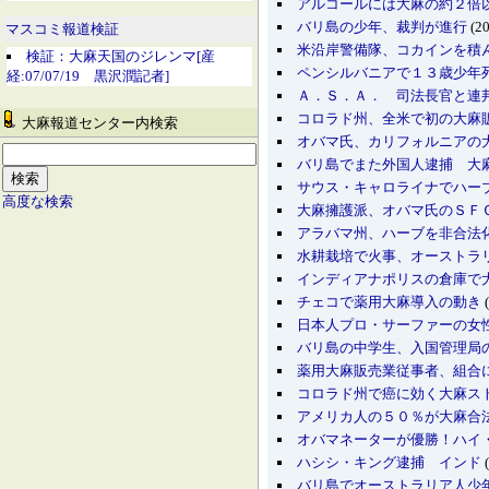
アルコールには大麻の約２倍
バリ島の少年、裁判が進行
(20
マスコミ報道検証
米沿岸警備隊、コカインを積
検証：大麻天国のジレンマ[産
ペンシルバニアで１３歳少年
経:07/07/19 黒沢潤記者]
Ａ．Ｓ．Ａ． 司法長官と連
コロラド州、全米で初の大麻
大麻報道センター内検索
オバマ氏、カリフォルニアの
バリ島でまた外国人逮捕 大
サウス・キャロライナでハー
高度な検索
大麻擁護派、オバマ氏のＳＦ
アラバマ州、ハーブを非合法
水耕栽培で火事、オーストラ
インディアナポリスの倉庫で
チェコで薬用大麻導入の動き
(
日本人プロ・サーファーの女
バリ島の中学生、入国管理局
薬用大麻販売業従事者、組
コロラド州で癌に効く大麻ス
アメリカ人の５０％が大麻合
オバマネーターが優勝！ハイ
ハシシ・キング逮捕 インド
(
バリ島でオーストラリア人少