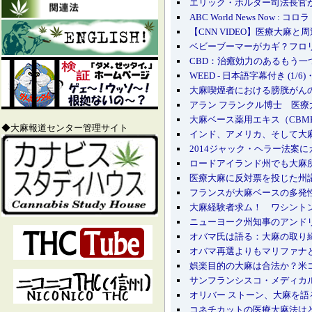
エリック・ホルダー司法長官
ABC World News Now 
【CNN VIDEO】医療大麻と
ベビーブーマーがカギ？フロ
CBD：治癒効力のあるもう一
WEED - 日本語字幕付き (1/6
大麻喫煙者における膀胱がん
アラン フランクル博士 医療
大麻ベース薬用エキス（CBM
◆大麻報道センター管理サイト
インド、アメリカ、そして大麻ビジネ
2014ジャック・ヘラー法案
ロードアイランド州でも大麻
医療大麻に反対票を投じた州
フランスが大麻ベースの多発
大麻経験者求ム！ ワシント
ニューヨーク州知事のアンド
オバマ氏は語る：大麻の取り
オバマ再選よりもマリファナ
娯楽目的の大麻は合法か？米
サンフランシスコ・メディカル
オリバー ストーン、大麻を語
コネチカットの医療大麻法は