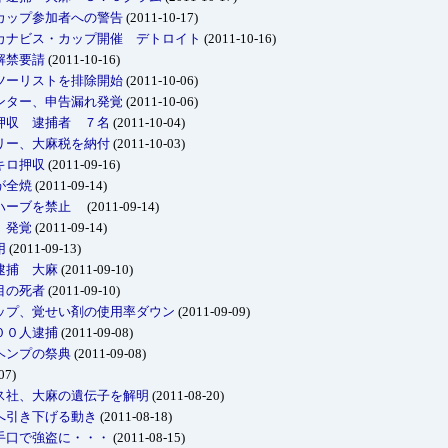
カップ参加者への警告
(2011-10-17)
カナビス・カップ開催 デトロイト
(2011-10-16)
解禁要請
(2011-10-16)
ツーリストを排除開始
(2011-10-06)
ンター、申告漏れ発覚
(2011-10-06)
押収 逮捕者 ７名
(2011-10-04)
リー、大麻税を納付
(2011-10-03)
キロ押収
(2011-09-16)
が全焼
(2011-09-14)
法ハーブを禁止
(2011-09-14)
 発覚
(2011-09-14)
用
(2011-09-13)
逮捕 大麻
(2011-09-10)
目の死者
(2011-09-10)
ップ、覚せい剤の使用率ダウン
(2011-09-09)
００人逮捕
(2011-09-08)
ヘンプの祭典
(2011-09-08)
07)
ス社、大麻の遺伝子を解明
(2011-08-20)
へ引き下げる動き
(2011-08-18)
手口で強盗に・・・
(2011-08-15)