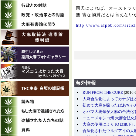
同氏によれば、オーストラ
無 害な物質だとは言えない
http://www.afpbb.com/artic
海外情報
RUN FROM THE CURE
(2016-
大麻合法化によってカナダは
初めて大麻を吸ったばあちゃ
オバマ大統領が大麻の合法化
ニューメキシコ州 大麻合法
大麻の使用により IQ は低下
合法化されたウルグアイの大