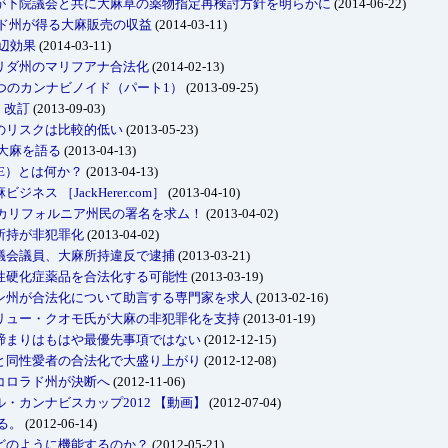
が下院議会と共に大麻草の薬物指定再検討方針を明らかに
(2014-06-22)
: コロラド州が得る大麻販売の収益
(2014-03-11)
周辺効果
(2014-03-11)
リダ州のマリフアナ合法化
(2014-02-13)
つのカンナビノイド（パート1）
(2013-09-25)
)・改訂
(2013-09-03)
のリスクは比較的低い
(2013-05-23)
大麻を語る
(2013-04-13)
E）とは何か？
(2013-04-13)
ス ［JackHerer.com］
(2013-04-10)
にカリフォルニア州民の署名を求ム！
(2013-04-02)
所持が非犯罪化
(2013-04-02)
議会議員、大麻所持違反で逮捕
(2013-03-21)
性硬化症薬品を合法化する可能性
(2013-03-19)
ン州が合法化について助言する専門家を求人
(2013-02-16)
リュー・クオモ氏が大麻の非犯罪化を支持
(2013-01-19)
締まりはもはや最優先事項ではない
(2012-12-15)
と同性愛者の合法化で大盛り上がり
(2012-12-08)
コロラド州が決断へ
(2012-11-06)
・カンナビスカップ2012 【動画】
(2012-07-04)
る。
(2012-06-14)
どのように機能するのか？
(2012-05-21)