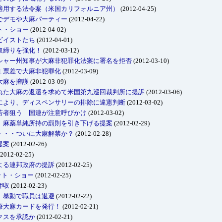
適用する法令案（米国カリフォルニア州）
(2012-04-25)
でデモや大麻パーティー
(2012-04-22)
ト・ショー
(2012-04-02)
ビイストたち
(2012-04-01)
取締りを強化！
(2012-03-12)
シャー州知事が大麻非犯罪化法案に署名を拒否
(2012-03-10)
１票差で大麻非犯罪化
(2012-03-09)
大麻を擁護
(2012-03-09)
れた大麻の返還を求めて米国第九巡回裁判所に提訴
(2012-03-06)
により、ディスペンサリーの排除に違憲判断
(2012-03-02)
若者狙う 国連が注意呼びかけ
(2012-03-02)
、麻薬単純所持の罰則を引き下げる提案
(2012-02-29)
・・・ついに大麻解禁か？
(2012-02-28)
提案
(2012-02-26)
2012-02-25)
よる連邦政府の提訴
(2012-02-25)
ット・ショー
(2012-02-25)
押収
(2012-02-23)
、暴動で職員は退避
(2012-02-22)
療大麻カードを発行！
(2012-02-21)
クスを承認か
(2012-02-21)