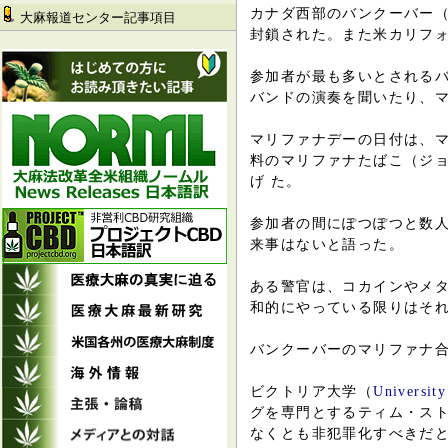
カナダ西部のバンクーバー
大麻報道センター記事項目
封鎖された。また米カリフ
参加者が最も多いとされるバ
バンドの演奏を聞いたり、
マリファナデーの日付は、マ
料のマリファナたばこ（ジ
げ た。
参加者の間にぽつぽつと数人
来事はないと語った。
ある警官は、コカインやメタ
和的にやっている限りはそ
バンクーバーのマリファナ
ビクトリア大学（
University
グを専門とするティム・ス
なくとも非犯罪化すべきだ