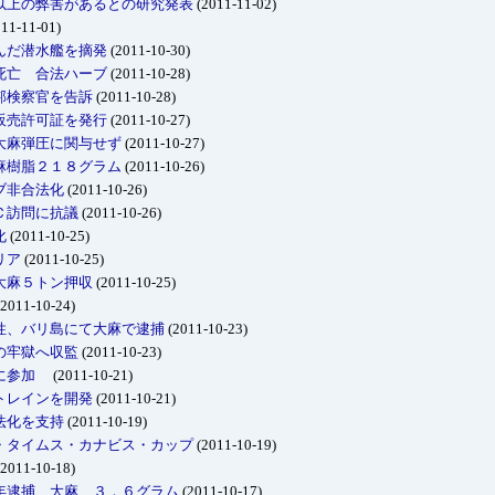
以上の弊害があるとの研究発表
(2011-11-02)
11-11-01)
んだ潜水艦を摘発
(2011-10-30)
死亡 合法ハーブ
(2011-10-28)
邦検察官を告訴
(2011-10-28)
販売許可証を発行
(2011-10-27)
大麻弾圧に関与せず
(2011-10-27)
麻樹脂２１８グラム
(2011-10-26)
ブ非合法化
(2011-10-26)
Ｃ訪問に抗議
(2011-10-26)
化
(2011-10-25)
リア
(2011-10-25)
大麻５トン押収
(2011-10-25)
2011-10-24)
性、バリ島にて大麻で逮捕
(2011-10-23)
の牢獄へ収監
(2011-10-23)
合に参加
(2011-10-21)
トレインを開発
(2011-10-21)
法化を支持
(2011-10-19)
・タイムス・カナビス・カップ
(2011-10-19)
2011-10-18)
年逮捕 大麻 ３．６グラム
(2011-10-17)