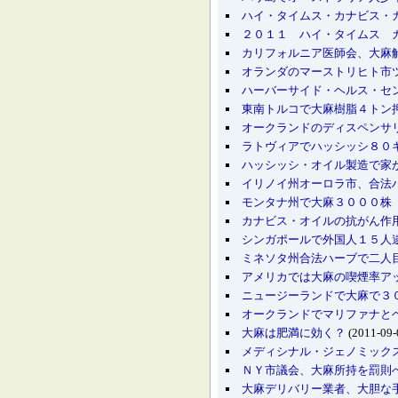
ハイ・タイムス・カナビス・
２０１１ ハイ・タイムス 
カリフォルニア医師会、大麻
オランダのマーストリヒト市
ハーバーサイド・ヘルス・セ
東南トルコで大麻樹脂４トン
オークランドのディスペンサ
ラトヴィアでハッシッシ８０
ハッシッシ・オイル製造で家
イリノイ州オーロラ市、合
モンタナ州で大麻３０００株
カナビス・オイルの抗がん作
シンガポールで外国人１５人
ミネソタ州合法ハーブで二人
アメリカでは大麻の喫煙率ア
ニュージーランドで大麻で３
オークランドでマリファナと
大麻は肥満に効く？
(2011-09-
メディシナル・ジェノミック
ＮＹ市議会、大麻所持を罰則
大麻デリバリー業者、大胆な