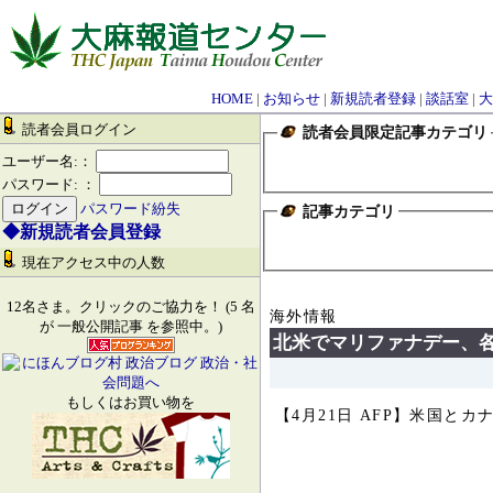
HOME
|
お知らせ
|
新規読者登録
|
談話室
|
大
読者会員ログイン
読者会員限定記事カテゴリ
ユーザー名:：
パスワード: ：
パスワード紛失
記事カテゴリ
◆新規読者会員登録
現在アクセス中の人数
12名さま。クリックのご協力を！ (5 名
海外情報
が 一般公開記事 を参照中。)
北米でマリファナデー、
もしくはお買い物を
【4月21日 AFP】米国