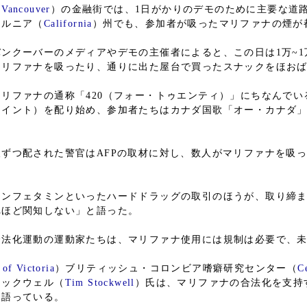
（
Vancouver
）の金融街では、1日がかりのデモのために主要な道
ォルニア（
California
）州でも、参加者が吸ったマリファナの煙が
ンクーバーのメディアやデモの主催者によると、この日は1万~1
マリファナを吸ったり、通りに出た屋台で買ったスナックをほおば
リファナの通称「420（フォー・トゥエンティ）」にちなんでい
ョイント）を配り始め、参加者たちはカナダ国歌「オー・カナダ
ずつ配された警官はAFPの取材に対し、数人がマリファナを吸
ンフェタミンといったハードドラッグの取引のほうが、取り締ま
れほど関知しない」と語った。
合法化運動の運動家たちは、マリファナ使用には規制は必要で、
 of Victoria
）ブリティッシュ・コロンビア嗜癖研究センター（
C
トックウェル（
Tim Stockwell
）氏は、マリファナの合法化を支持
と語っている。