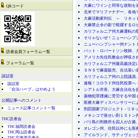
大麻にワインと同等な規制を
QRコード
北米でマリファナデー、各地
大麻活動家列伝 ～ リネッ
大麻禁止令の影で暗躍するロ
カリフォルニア州大麻運転の
そりゃないぜ！ニューハンプ
ニューハンプシャー州ナント
パット・ロバートソン牧師、
読者会員フォーラム一覧
アメリカ先住民教会が押収さ
フォーラム一覧
カリフォルニア州最高裁決定
ＳＮＳで麻薬販売、合法装い
談話室
カリフォルニア州の上院議員
速報！コロラド州住民投票へ
談話室
「合法ハーブ」はやめよう
シアトル市長、大麻合法化を
薬物犯罪撲滅に苦労する中国
(
公開記事へのコメント
医療大麻ディスペンサリーに
ニュース記事コメント一覧
刑罰国家プロジェクト - リネ
メキシコで覚せい剤１５トン
THC読者会
バリ島の刑務所を囚人が占拠
THC福岡読者会
オレゴン州、住民以外にも医
THC岡山読者会
アイルランド、サティヴェッ
THC北海道読者会