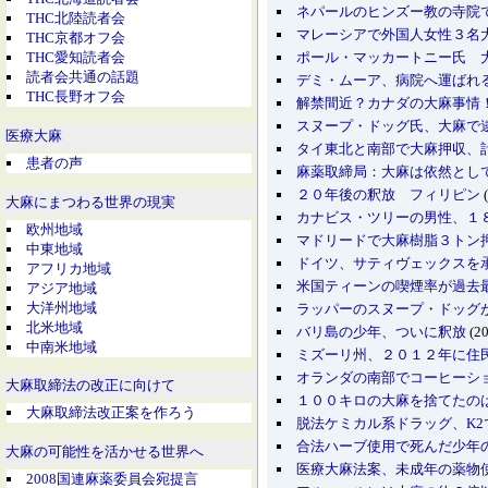
ネパールのヒンズー教の寺
THC北陸読者会
マレーシアで外国人女性３名
THC京都オフ会
ポール・マッカートニー氏 
THC愛知読者会
読者会共通の話題
デミ・ムーア、病院へ運ばれ
THC長野オフ会
解禁間近？カナダの大麻事情
スヌープ・ドッグ氏、大麻で
医療大麻
タイ東北と南部で大麻押収、
患者の声
麻薬取締局：大麻は依然とし
２０年後の釈放 フィリピン
(
大麻にまつわる世界の現実
カナビス・ツリーの男性、１
欧州地域
マドリードで大麻樹脂３トン
中東地域
ドイツ、サティヴェックスを
アフリカ地域
米国ティーンの喫煙率が過去
アジア地域
大洋州地域
ラッパーのスヌープ・ドッグ
北米地域
バリ島の少年、ついに釈放
(20
中南米地域
ミズーリ州、２０１２年に住
オランダの南部でコーヒーシ
大麻取締法の改正に向けて
１００キロの大麻を捨てたの
大麻取締法改正案を作ろう
脱法ケミカル系ドラッグ、K
合法ハーブ使用で死んだ少年
大麻の可能性を活かせる世界へ
医療大麻法案、未成年の薬物
2008国連麻薬委員会宛提言