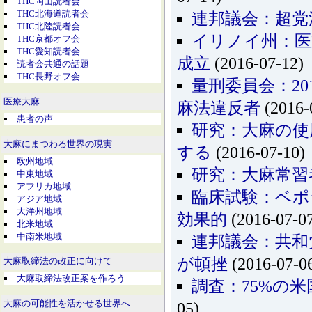
THC岡山読者会
THC北海道読者会
連邦議会：超党
THC北陸読者会
イリノイ州：医
THC京都オフ会
THC愛知読者会
成立
(2016-07-12)
読者会共通の話題
THC長野オフ会
量刑委員会：20
医療大麻
麻法違反者
(2016-
患者の声
研究：大麻の使
大麻にまつわる世界の現実
する
(2016-07-10)
欧州地域
研究：大麻常習
中東地域
アフリカ地域
臨床試験：ベポ
アジア地域
大洋州地域
効果的
(2016-07-0
北米地域
中南米地域
連邦議会：共和
が頓挫
(2016-07-0
大麻取締法の改正に向けて
大麻取締法改正案を作ろう
調査：75%の
大麻の可能性を活かせる世界へ
05)