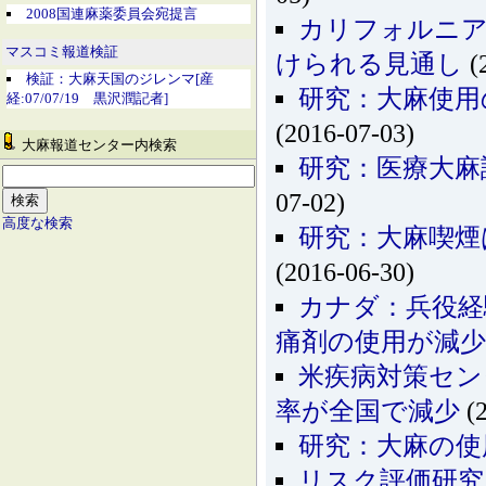
2008国連麻薬委員会宛提言
カリフォルニア
マスコミ報道検証
けられる見通し
(
検証：大麻天国のジレンマ[産
研究：大麻使用
経:07/07/19 黒沢潤記者]
(2016-07-03)
大麻報道センター内検索
研究：医療大麻
07-02)
高度な検索
研究：大麻喫煙
(2016-06-30)
カナダ：兵役経
痛剤の使用が減少
米疾病対策セン
率が全国で減少
(2
研究：大麻の使
リスク評価研究