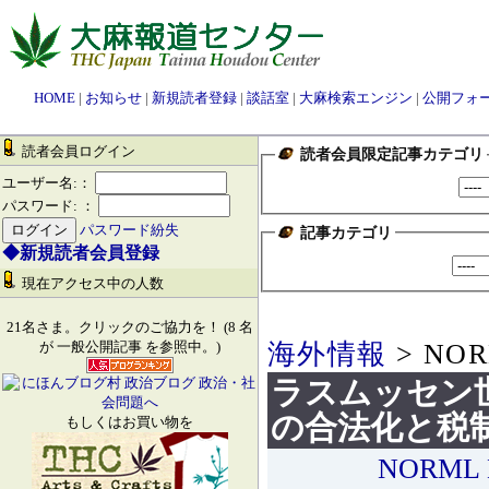
HOME
|
お知らせ
|
新規読者登録
|
談話室
|
大麻検索エンジン
|
公開フォ
読者会員ログイン
読者会員限定記事カテゴリ
ユーザー名:：
パスワード: ：
パスワード紛失
記事カテゴリ
◆新規読者会員登録
現在アクセス中の人数
21名さま。クリックのご協力を！ (8 名
海外情報
> NOR
が 一般公開記事 を参照中。)
ラスムッセン
の合法化と税
もしくはお買い物を
NORML 