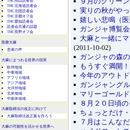
９月のグリーン
THC岡山読者会
THC北海道読者会
実りの秋がやっ
THC北陸読者会
THC京都オフ会
嬉しい悲鳴（医
THC愛知読者会
読者会共通の話題
ガンジャ博覧会
THC長野オフ会
大麻と一緒にマ
医療大麻
(2011-10-02)
患者の声
ガンジャの森の
大麻にまつわる世界の現実
もうすぐ満開！
欧州地域
中東地域
今年のアウト
アフリカ地域
アジア地域
ガンジャング
大洋州地域
マリーゴールド
北米地域
中南米地域
８月２０日頃の
大麻取締法の改正に向けて
ちょっとだけ・
大麻取締法改正案を作ろう
７月はこんな
大麻の可能性を活かせる世界へ