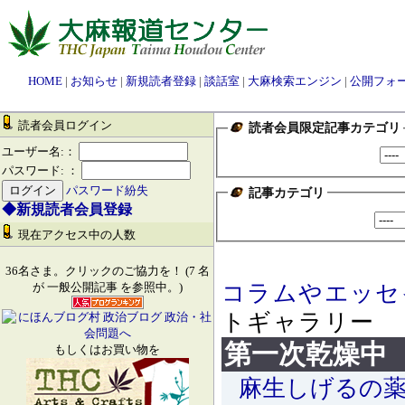
HOME
|
お知らせ
|
新規読者登録
|
談話室
|
大麻検索エンジン
|
公開フォ
読者会員ログイン
読者会員限定記事カテゴリ
ユーザー名:：
パスワード: ：
パスワード紛失
記事カテゴリ
◆新規読者会員登録
現在アクセス中の人数
36名さま。クリックのご協力を！ (7 名
コラムやエッセ
が 一般公開記事 を参照中。)
トギャラリー
第一次乾燥中
もしくはお買い物を
麻生しげるの