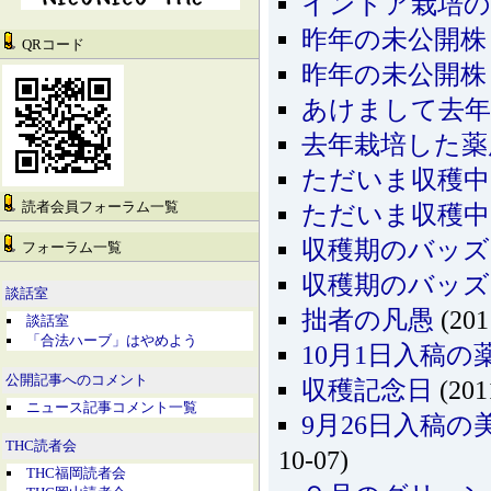
インドア栽培の
昨年の未公開株
QRコード
昨年の未公開株
あけまして去年
去年栽培した薬
ただいま収穫中(2
読者会員フォーラム一覧
ただいま収穫中
収穫期のバッズ
フォーラム一覧
収穫期のバッズ
談話室
拙者の凡愚
(201
談話室
「合法ハーブ」はやめよう
10月1日入稿
公開記事へのコメント
収穫記念日
(201
ニュース記事コメント一覧
9月26日入稿
THC読者会
10-07)
THC福岡読者会