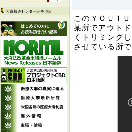
大麻報道センター記事項目
このＹＯＵＴＵ
某所でアウトド
くトリミングし
させている所で