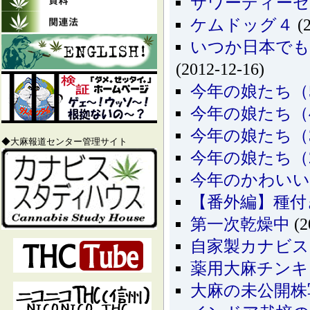
サワーディー
ケムドッグ４
(2
いつか日本でも
(2012-12-16)
今年の娘たち（5
今年の娘たち（4
今年の娘たち（3
◆大麻報道センター管理サイト
今年の娘たち（2
今年のかわいい
【番外編】種付
第一次乾燥中
(2
自家製カナビ
薬用大麻チンキ
大麻の未公開株