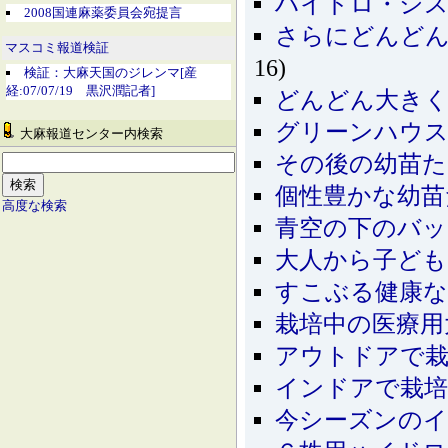
ハイドロ・シス
2008国連麻薬委員会宛提言
さらにどんど
マスコミ報道検証
16)
検証：大麻天国のジレンマ[産
経:07/07/19 黒沢潤記者]
どんどん大き
グリーンハウス
大麻報道センター内検索
その後の幼苗た
個性豊かな幼苗
高度な検索
青空の下のバッ
大人から子ども
すこぶる健康
栽培中の医療用
アウトドアで栽
インドアで栽培
今シーズンの