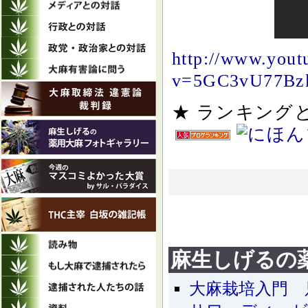
http://www.yout
v=5GC3vU77Bzk&
★ ランキン
麻生しげるの
大麻栽培入門 