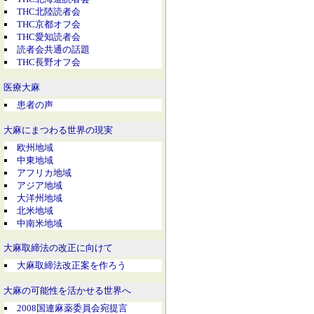
THC北陸読者会
THC京都オフ会
THC愛知読者会
読者会共通の話題
THC長野オフ会
医療大麻
患者の声
大麻にまつわる世界の現実
欧州地域
中東地域
アフリカ地域
アジア地域
大洋州地域
北米地域
中南米地域
大麻取締法の改正に向けて
大麻取締法改正案を作ろう
大麻の可能性を活かせる世界へ
2008国連麻薬委員会宛提言