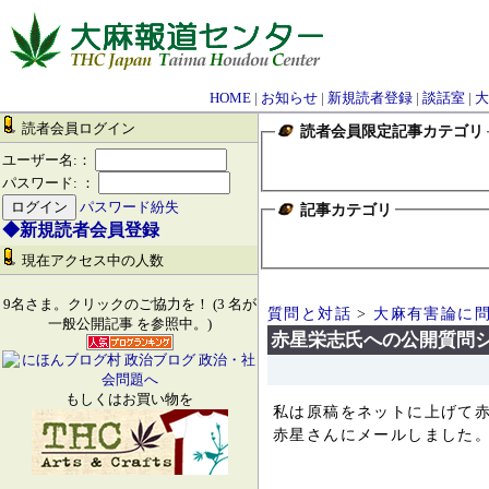
HOME
|
お知らせ
|
新規読者登録
|
談話室
|
大
読者会員ログイン
読者会員限定記事カテゴリ
ユーザー名:：
パスワード: ：
パスワード紛失
記事カテゴリ
◆新規読者会員登録
現在アクセス中の人数
9名さま。クリックのご協力を！ (3 名が
質問と対話
>
大麻有害論に
一般公開記事 を参照中。)
赤星栄志氏への公開質問
もしくはお買い物を
私は原稿をネットに上げて
赤星さんにメールしました