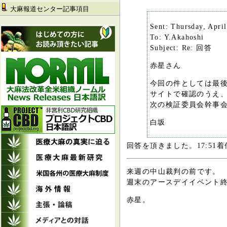
大麻報道センター記事項目
Sent: Thursday, Apri
To: Y.Akahoshi
Subject: Re: 回答
赤星さん
今回の件としては最
サイトで確認のうえ
次の検証委員会幹事
白坂
回答を頂きました。17:51着
来週の中山裁判の前です。
週末のアースデイイベント
赤星。