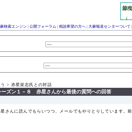
麻検索エンジン
|
公開フォーラム
|
相談希望の方へ
|
大麻報道センターついて
問う
> 赤星栄志氏との対話
シーズン１－８ 赤星さんから最後の質問への回答
赤星さんに読んでもらいつつ、メールでもやりとりしています。
。