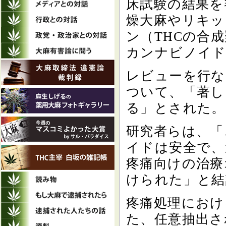
床試験の結果を
燥大麻やリキッ
ン（THCの合
カンナビノイド
レビューを行な
ついて、「著し
る」とされた。
研究者らは、「
イドは安全で、
疼痛向けの治療
けられた」と結
疼痛処理におけ
た、任意抽出さ