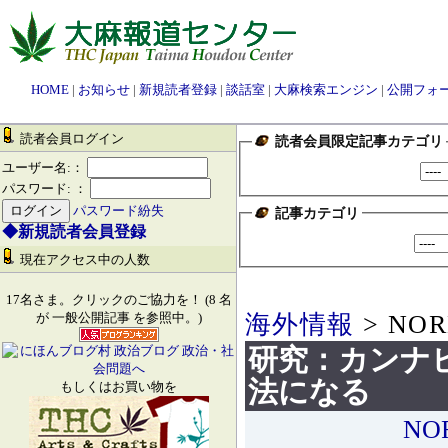
HOME
|
お知らせ
|
新規読者登録
|
談話室
|
大麻検索エンジン
|
公開フォ
読者会員ログイン
読者会員限定記事カテゴリ
ユーザー名:：
パスワード: ：
パスワード紛失
記事カテゴリ
◆新規読者会員登録
現在アクセス中の人数
17名さま。クリックのご協力を！ (8 名
海外情報
> NOR
が 一般公開記事 を参照中。)
研究：カンナ
法になる
もしくはお買い物を
NO