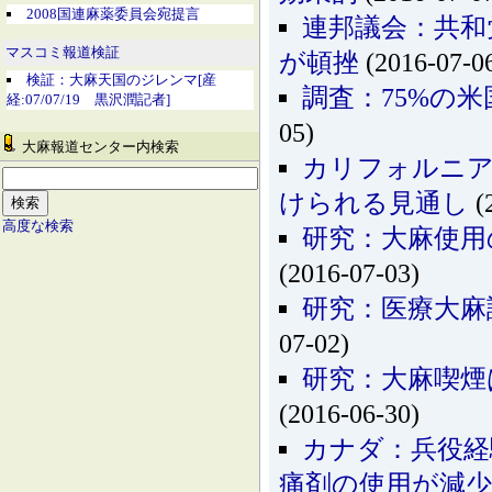
2008国連麻薬委員会宛提言
連邦議会：共和
マスコミ報道検証
が頓挫
(2016-07-0
検証：大麻天国のジレンマ[産
調査：75%の
経:07/07/19 黒沢潤記者]
05)
大麻報道センター内検索
カリフォルニア
けられる見通し
(
高度な検索
研究：大麻使用
(2016-07-03)
研究：医療大麻
07-02)
研究：大麻喫煙
(2016-06-30)
カナダ：兵役経
痛剤の使用が減少