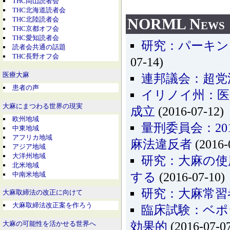
THC岡山読者会
THC北海道読者会
NORML News
THC北陸読者会
THC京都オフ会
THC愛知読者会
研究：パーキン
読者会共通の話題
THC長野オフ会
07-14)
医療大麻
連邦議会：超党
患者の声
イリノイ州：医
大麻にまつわる世界の現実
成立
(2016-07-12)
欧州地域
量刑委員会：20
中東地域
アフリカ地域
麻法違反者
(2016-
アジア地域
大洋州地域
研究：大麻の使
北米地域
中南米地域
する
(2016-07-10)
研究：大麻常習
大麻取締法の改正に向けて
大麻取締法改正案を作ろう
臨床試験：ベポ
効果的
(2016-07-0
大麻の可能性を活かせる世界へ