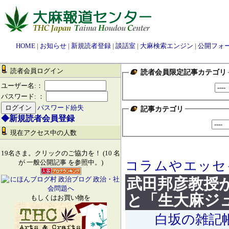
HOME
|
お知らせ
|
新規読者登録
|
談話室
|
大麻検索エンジン
|
公開フォ
読者会員ログイン
読者会員限定記事カテゴリ
ユーザー名:：
パスワード: ：
パスワード紛失
記事カテゴリ
◆新規読者会員登録
現在アクセス中の人数
19名さま。クリックのご協力を！ (10 名
コラムやエッセ
が 一般公開記事 を参照中。)
武田邦彦教授
と「生大麻ジ
もしくはお買い物を
白坂の雑記