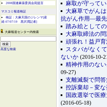
麻取が守ってい
2008国連麻薬委員会宛提言
大麻草でがんは
マスコミ報道検証
抗がん作用―最先
検証：大麻天国のジレンマ[産
経:07/07/19 黒沢潤記者]
踏み絵としての
大麻報道センター内検索
大麻取締法の問
頑張れ！益戸育
スタバがなく
高度な検索
ないか
(2016-10-2
精神作用のない
09-27)
支離滅裂で問答
控訴棄却－変な
国政選挙で医療
(2016-05-18)