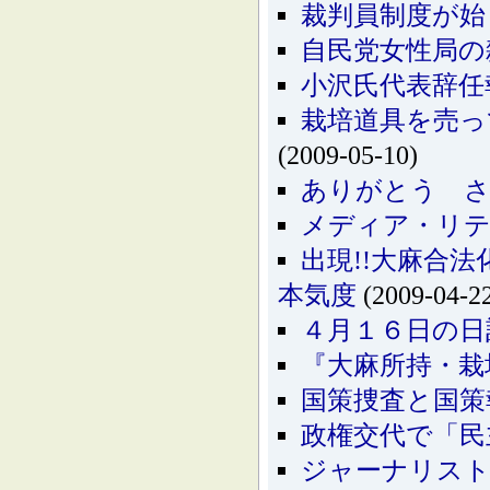
裁判員制度が始
自民党女性局の
小沢氏代表辞任
栽培道具を売っ
(2009-05-10)
ありがとう さ
メディア・リ
出現!!大麻合
本気度
(2009-04-2
４月１６日の日
『大麻所持・栽
国策捜査と国策
政権交代で「民
ジャーナリス