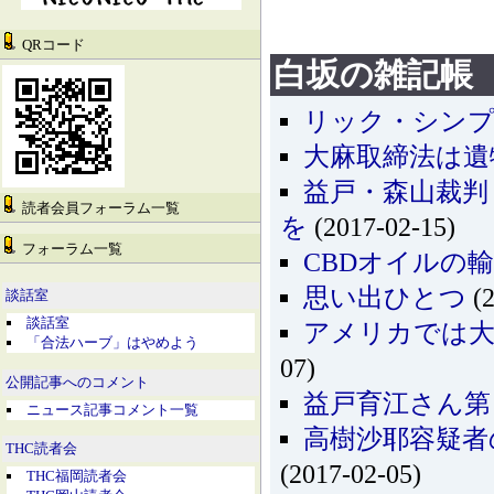
QRコード
白坂の雑記帳
リック・シンプ
大麻取締法は遺
益戸・森山裁判
読者会員フォーラム一覧
を
(2017-02-15)
フォーラム一覧
CBDオイルの
思い出ひとつ
(2
談話室
談話室
アメリカでは大
「合法ハーブ」はやめよう
07)
公開記事へのコメント
益戸育江さん第
ニュース記事コメント一覧
高樹沙耶容疑者
THC読者会
(2017-02-05)
THC福岡読者会