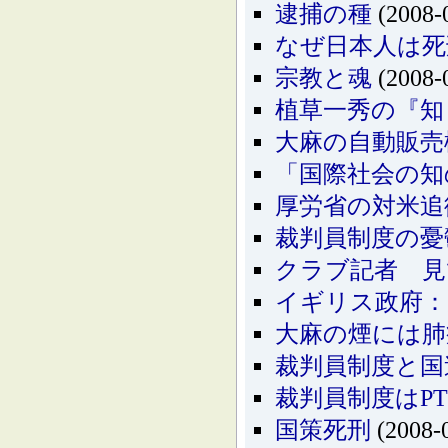
逮捕の種
(2008-
なぜ日本人は死
宗教と魂
(2008-
植草一秀の『知
大麻の自動販売
「国際社会の知
厚労省の対米追
裁判員制度の憂
クラブ記者 見
イギリス政府：
大麻の煙には肺
裁判員制度と国
裁判員制度はP
国策死刑
(2008-