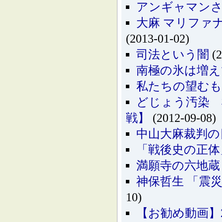
アンギャマンさ
大麻 マリファナ カン
(2013-01-02)
司法という闇
(2
南極の氷は増え
私たちの望む
どじょう汚染 
戦】
(2012-09-08)
中山大麻裁判の
「戦後史の正体
満願寺の六地蔵
神保哲生 「震災瓦
10)
【お勧め動画】20