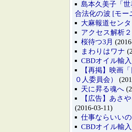
島本久美子「世
合法化の波 [モーニ
大麻報道センタ
アクセス解析２
桜待つ3月
(2016
まわりはワナ
(2
CBDオイル輸
【再掲】映画「
０人委員会）
(201
天に昇る魂へ
(2
【広告】あさや
(2016-03-11)
仕事ならいいの
CBDオイル輸