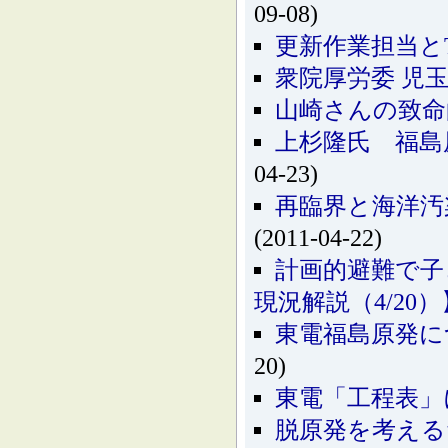
09-08)
更新作業担当と
衆院厚労委 児
山崎さんの致命
上杉隆氏 福島原
04-23)
再臨界と海洋汚
(2011-04-22)
計画的避難で子
現況解説（4/20）
東電福島原発に
20)
東電「工程表」に
脱原発を考える