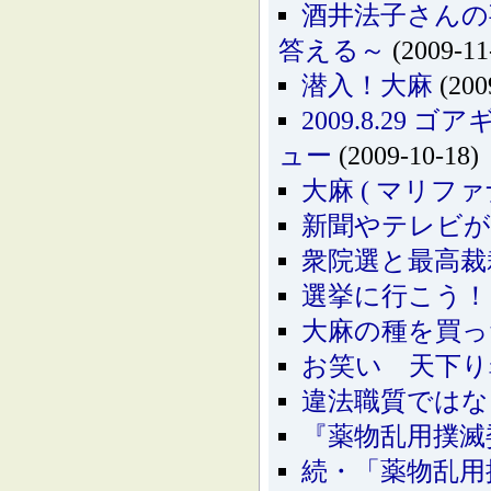
酒井法子さんの
答える～
(2009-11
潜入！大麻
(200
2009.8.2
ュー
(2009-10-18)
大麻 ( マリフ
新聞やテレビが
衆院選と最高裁
選挙に行こう！
大麻の種を買っ
お笑い 天下り
違法職質ではな
『薬物乱用撲滅
続・「薬物乱用