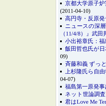
京都大学原子炉
(2011-04-10)
高円寺・反原発
ニュースの深層
（11/4/8）』武
小出裕章氏：福
飯田哲也氏が日本記
09)
斉藤和義 ずっ
上杉隆氏ら自由
04-07)
福島第一原発事故：
ネット世論調査 内
君はLove Me 