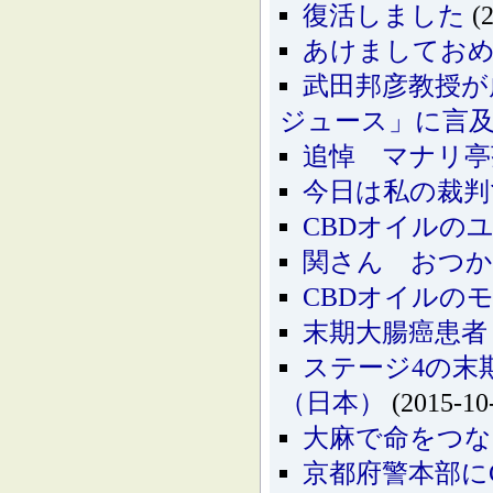
復活しました
(2
あけましてお
武田邦彦教授が
ジュース」に言
追悼 マナリ亭
今日は私の裁判
CBDオイルの
関さん おつ
CBDオイルの
末期大腸癌患者
ステージ4の末
（日本）
(2015-10
大麻で命をつ
京都府警本部に