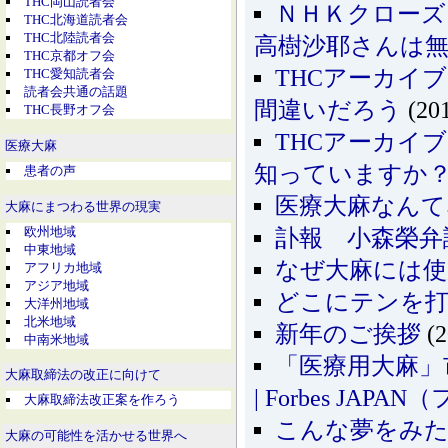
THC岡山読者会
ＮＨＫクローズ
THC北海道読者会
THC北陸読者会
高樹沙耶さんは
THC京都オフ会
THCアーカイ
THC愛知読者会
読者会共通の話題
間違いだろう
(201
THC長野オフ会
THCアーカイ
医療大麻
知っていますか
患者の声
医療大麻なん
大麻にまつわる世界の現実
欧州地域
訃報 小森榮弁
中東地域
なぜ大麻には使
アフリカ地域
アジア地域
どこにテンを
大洋州地域
北米地域
新年のご挨拶
(2
中南米地域
「医療用大麻」
大麻取締法の改正に向けて
| Forbes JA
大麻取締法改正案を作ろう
こんな夢をみ
大麻の可能性を活かせる世界へ