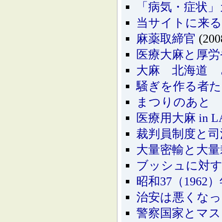
「病気・症状」
当サイトに来
麻薬取締官
(200
医療大麻と厚労
大麻 北海道 
騒ぎを作る者た
まつりのあと
医療用大麻 in L
裁判員制度と司
大量密輸と大量
ブッシュに対す
昭和37（196
治安は悪くな
警察国家とマス