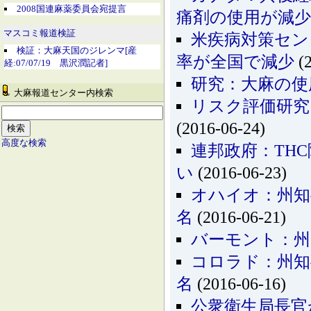
2008国連麻薬委員会宛提言
痛剤の使用が減少
マスコミ報道検証
米疾病対策セン
検証：大麻天国のジレンマ[産
率が全国で減少
(2
経:07/07/19 黒沢潤記者]
研究：大麻の使
大麻報道センター内検索
リスク評価研究
(2016-06-24)
高度な検索
連邦政府：TH
い
(2016-06-23)
オハイオ：州知
名
(2016-06-21)
バーモント：州
コロラド：州知
名
(2016-06-16)
公衆衛生局長官