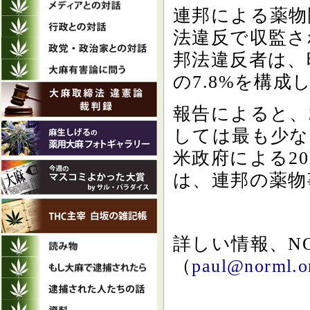
連邦による薬物
法違反で収監さ
邦法違反者は、
の7.8%を構成
報告によると、
しては最も少な
米政府による2
は、連邦の薬物
詳しい情報、N
（
paul@norml.o