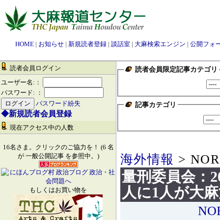
HOME
|
お知らせ
|
新規読者登録
|
談話室
|
大麻検索エンジン
|
公開フォ
読者会員ログイン
読者会員限定記事カテゴリ
ユーザー名:：
パスワード: ：
パスワード紛失
記事カテゴリ
◆新規読者会員登録
現在アクセス中の人数
16名さま。クリックのご協力を！ (6 名
海外情報
> NOR
が 一般公開記事 を参照中。)
量刑委員会：2
人に1人が大
もしくはお買い物を
NO