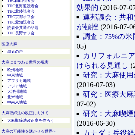
THC岡山読者会
効果的
(2016-07-0
THC北海道読者会
THC北陸読者会
連邦議会：共和
THC京都オフ会
THC愛知読者会
が頓挫
(2016-07-0
読者会共通の話題
THC長野オフ会
調査：75%の
医療大麻
05)
患者の声
カリフォルニア
大麻にまつわる世界の現実
けられる見通し
(
欧州地域
研究：大麻使用
中東地域
アフリカ地域
(2016-07-03)
アジア地域
大洋州地域
研究：医療大麻
北米地域
中南米地域
07-02)
研究：大麻喫煙
大麻取締法の改正に向けて
大麻取締法改正案を作ろう
(2016-06-30)
カナダ：兵役経
大麻の可能性を活かせる世界へ