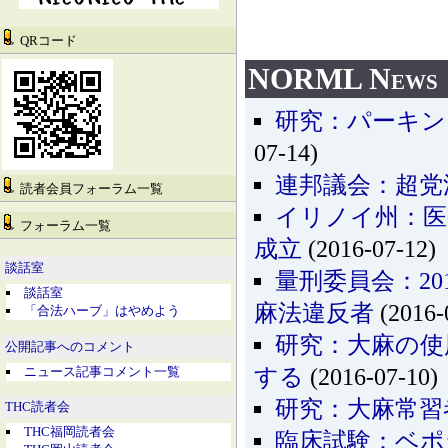
QRコード
NORML News
研究：パーキン
07-14)
連邦議会：超党
読者会員フォーラム一覧
イリノイ州：医
フォーラム一覧
成立
(2016-07-12)
談話室
量刑委員会：20
談話室
麻法違反者
(2016-
「合法ハーブ」はやめよう
研究：大麻の使
公開記事へのコメント
ニュース記事コメント一覧
する
(2016-07-10)
研究：大麻常習
THC読者会
THC福岡読者会
臨床試験：ベポ