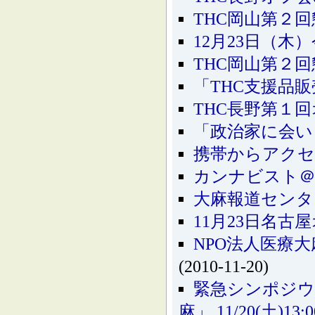
THC岡山第２回懇
12月23日（
THC岡山第２
「THC支援品
THC長野第１
「政治家に会い
携帯からアク
カンナビスト＠
大麻報道センター
11月23日名古
NPO法人医療大
(2010-11-20)
緊急シンポジウ
麻」 11/20(土)13:0