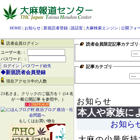
HOME
|
お知らせ
|
新規読者登録
|
談話室
|
大麻検索エンジン
|
公開フォ
読者会員ログイン
読者会員限定記事カテゴリ
ユーザー名:：
パスワード: ：
パスワード紛失
記事カテゴリ
◆新規読者会員登録
現在アクセス中の人数
23名さま。クリックのご協力を！ (14 名
お知らせ
が 一般公開記事 を参照中。)
本人や家族に
もしくはお買い物を
お知ら
大麻の少量所持