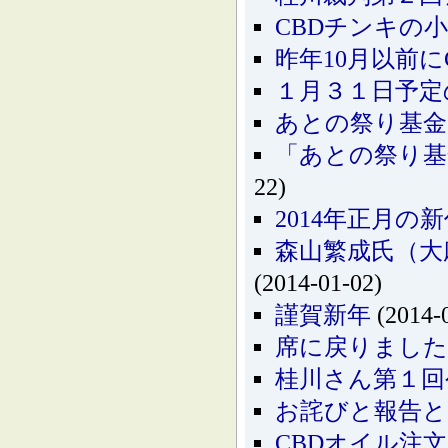
CBDチンキの
昨年10月以前
１月３１日予定
あとの祭り基金
「あとの祭り基
22)
2014年正月
森山繁成氏（大
(2014-01-02)
謹賀新年
(2014-
席に戻りました
桂川さん第１回
お詫びと報告と
CBDオイル注