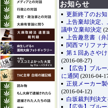
お知らせ
更新終了のお知
上告棄却決定、
議申立棄却決定
(2
上告趣意書（弁
関西マリファナ
第１回あさやけ
(2016-08-27)
【広告】ブルー
に通関
(2016-04-1
正規メーカー製
(2016-04-12)
白坂裁判判決文
【広告】ブルー