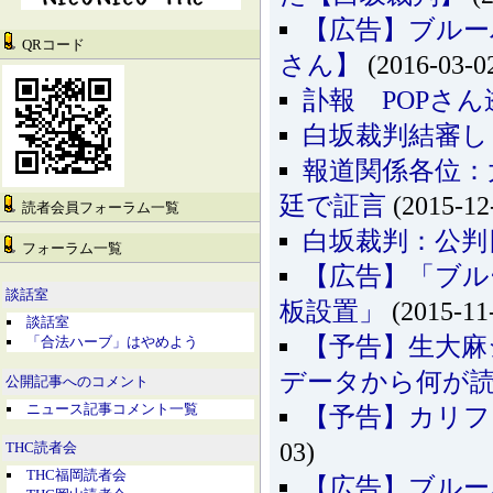
【広告】ブルー
QRコード
さん】
(2016-03-0
訃報 POPさん
白坂裁判結審し
報道関係各位：
廷で証言
(2015-12
読者会員フォーラム一覧
白坂裁判：公判
フォーラム一覧
【広告】「ブルー
談話室
板設置」
(2015-11
談話室
【予告】生大麻
「合法ハーブ」はやめよう
データから何が
公開記事へのコメント
ニュース記事コメント一覧
【予告】カリフ
03)
THC読者会
THC福岡読者会
【広告】ブルーバ