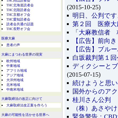
THC岡山読者会
THC北海道読者会
(2015-10-25)
THC北陸読者会
明日、公判です
THC京都オフ会
THC愛知読者会
第２回 医療大
読者会共通の話題
THC長野オフ会
「大麻教信者 
医療大麻
【広告】前向き
患者の声
【広告】ブルーバ
大麻にまつわる世界の現実
白坂裁判第１回
欧州地域
ディクシーとブル
中東地域
アフリカ地域
(2015-07-15)
アジア地域
大洋州地域
続けようと思
北米地域
中南米地域
国外からのア
桂川さん公判 
大麻取締法の改正に向けて
大麻取締法改正案を作ろう
（株）あさやけ
大麻の可能性を活かせる世界へ
緊急警告：CB