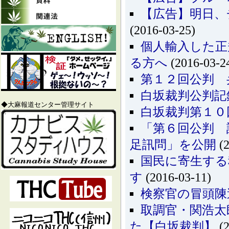
【広告】明日、
(2016-03-25)
個人輸入した正
る方へ
(2016-03-2
第１２回公判 
白坂裁判公判記
◆大麻報道センター管理サイト
白坂裁判第１０
「第６回公判 
足訊問」を公開
(2
国民に寄生する
す
(2016-03-11)
検察官の冒頭陳
取調官・関浩太
た【白坂裁判】
(2