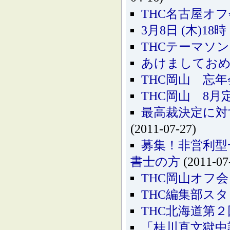
THC名古屋オフ
3月8日 (木)1
THCテーマソ
あけましてお
THC岡山 忘
THC岡山 8
最高裁決定に対
(2011-07-27)
募集！非営利型
書士の方
(2011-07
THC岡山オフ会
THC編集部ス
THC北海道第２
「桂川直文獄中