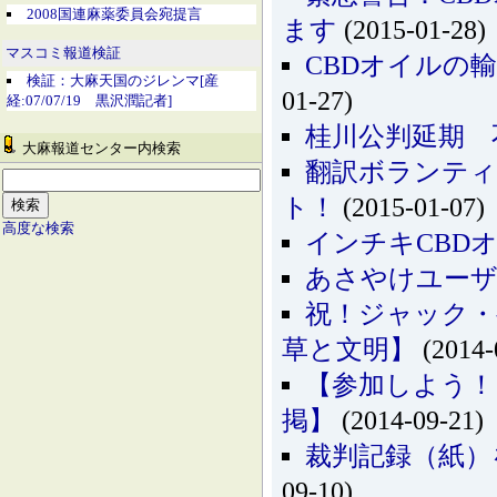
2008国連麻薬委員会宛提言
ます
(2015-01-28)
マスコミ報道検証
CBDオイルの
検証：大麻天国のジレンマ[産
01-27)
経:07/07/19 黒沢潤記者]
桂川公判延期 
大麻報道センター内検索
翻訳ボランティ
ト！
(2015-01-07)
高度な検索
インチキCBD
あさやけユーザ
祝！ジャック・
草と文明】
(2014-
【参加しよう！
掲】
(2014-09-21)
裁判記録（紙）
09-10)