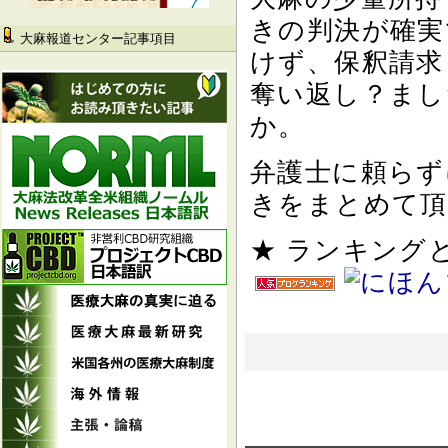
きの判決が確実
大麻報道センター記事項目
けず、保釈請求
奪い返し？まし
か。
弁護士に頼らず
きをまとめて頂
★ ランキン