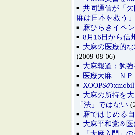
共同通信が「欠陥
麻は日本を救う
麻ひらきイベン
8月16日から
大麻の医療的な
(2009-08-06)
大麻報道：勉強
医療大麻 ＮＰ
XOOPSのxmo
大麻の所持を大
「法」ではない
(
麻ではじめる自
大麻平和党＆医
「大麻入門」の