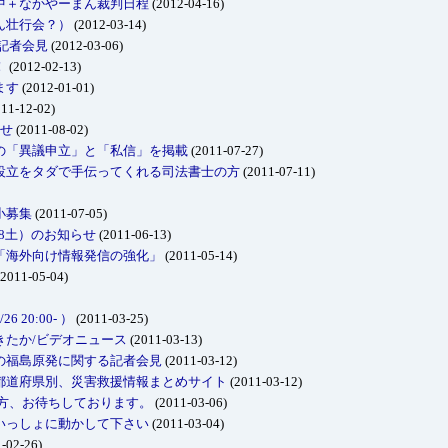
中＋なかやーまん裁判日程
(2012-04-16)
さん壮行会？）
(2012-03-14)
の記者会見
(2012-03-06)
！
(2012-02-13)
ます
(2012-01-01)
11-12-02)
らせ
(2011-08-02)
の「異議申立」と「私信」を掲載
(2011-07-27)
設立をタダで手伝ってくれる司法書士の方
(2011-07-11)
小募集
(2011-07-05)
18土）のお知らせ
(2011-06-13)
「海外向け情報発信の強化」
(2011-05-14)
2011-05-04)
20:00- ）
(2011-03-25)
きたか/ビデオニュース
(2011-03-13)
の福島原発に関する記者会見
(2011-03-12)
都道府県別、災害救援情報まとめサイト
(2011-03-12)
の方、お待ちしております。
(2011-03-06)
いっしょに動かして下さい
(2011-03-04)
-02-26)