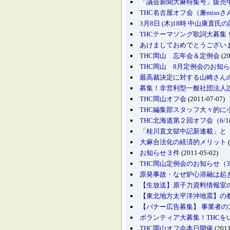
「議会新聞大麻特集号」販売
THC名古屋オフ会（兼miso
3月8日 (木)18時 中山康直氏
THCテーマソング歌詞大募集
あけましておめでとうござい
THC岡山 忘年会＆定例会
(20
THC岡山 8月定例会のお知
最高裁決定に対する山崎さん
募集！非営利型一般社団法人
THC岡山オフ会
(2011-07-07)
THC編集部スタッフ大々的に
THC北海道第２回オフ会（6/
「桂川直文獄中記新連載」と
大麻合法化の経済的メリット
(
お知らせ３件
(2011-05-02)
THC岡山定例会のお知らせ（3/26 
原発事故・なぜ炉心溶融は起
【生放送】原子力資料情報室
【東北地方太平洋沖地震】の
【バナー広告募集】 事業者
ボランティア大募集！THCを
THC岡山オフ会本日開催
(2011