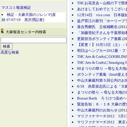
THCお花見会～山桜の下で医
マスコミ報道検証
あけましておめでとうござい
検証：大麻天国のジレンマ[産
12月14日 vice.com 日本版
経:07/07/19 黒沢潤記者]
益戸育江の新刊「ホーリープ
落合秀郷氏 立候補断念
(2012
大麻報道センター内検索
「加藤登紀子さんを千葉県知
更新担当ボランティア激募
(20
【変更！】10月13日（土）－
明日はヘンプカー2012夏・
高度な検索
THC Arts & CraftsにGOO
THC Arts & CraftsにSmud
88まつりの祭り ～母なる大
ボランティア募集（html使え
中山大麻裁判第５回公判のお
6/18 赤星栄志氏による「
まつりの祭り ～母なる大地の
Bonsai Batik ろうけつ染めヘンプ
緊急告知：６・１８ 大麻の
中山大麻裁判のお知らせ
(2012
マリファナマーチ2012 5月1
マリファナマーチ2012 東京