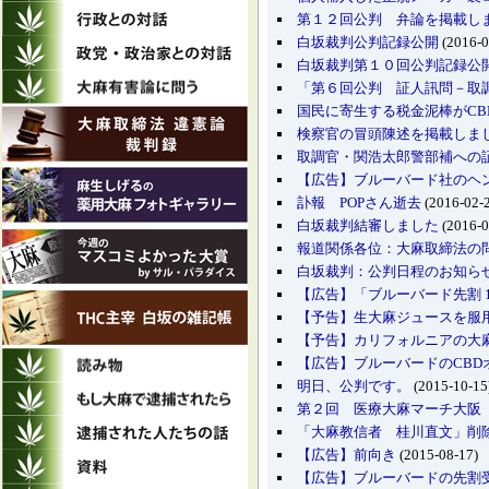
第１２回公判 弁論を掲載し
白坂裁判公判記録公開
(2016-0
白坂裁判第１０回公判記録公
「第６回公判 証人訊問－取
国民に寄生する税金泥棒がC
検察官の冒頭陳述を掲載しま
取調官・関浩太郎警部補への
【広告】ブルーバード社のヘ
訃報 POPさん逝去
(2016-02-
白坂裁判結審しました
(2016-0
報道関係各位：大麻取締法の
白坂裁判：公判日程のお知ら
【広告】「ブルーバード先割 
【予告】生大麻ジュースを服
【予告】カリフォルニアの大
【広告】ブルーバードのCBDオ
明日、公判です。
(2015-10-15
第２回 医療大麻マーチ大阪
「大麻教信者 桂川直文」削
【広告】前向き
(2015-08-17)
【広告】ブルーバードの先割受付