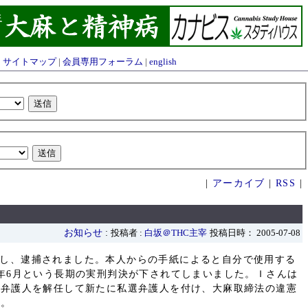
|
サイトマップ
|
会員専用フォーラム
|
english
|
アーカイブ
|
RSS
|
お知らせ
:
投稿者 :
白坂＠THC主宰
投稿日時： 2005-07-08
発覚し、逮捕されました。本人からの手紙によると自分で使用する
年6月という長期の実刑判決が下されてしまいました。Ｉさんは
の弁護人を解任して新たに私選弁護人を付け、大麻取締法の違憲
す。