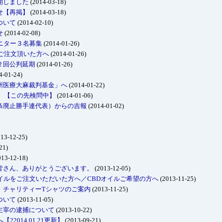
開しました
(2014-03-18)
せ【再掲】
(2014-03-18)
ついて
(2014-02-10)
せ
(2014-02-08)
ニター３名募集
(2014-01-26)
をご注文頂いた方へ
(2014-01-26)
２回公判延期
(2014-01-26)
4-01-24)
州医療大麻裁判基金」へ
(2014-01-22)
！ 【この先検問中】
(2014-01-06)
条廃止勝手連代表）からの吉報
(2014-01-02)
13-12-25)
21)
13-12-18)
皆さん、ありがとうございます。
(2013-12-05)
イルをご注文いただいた方へ／CBDオイルご希望の方へ
(2013-11-25)
、チャリティーTシャツのご案内
(2013-11-25)
ついて
(2013-11-05)
主宰の逮捕について
(2013-10-22)
2014.01.21更新】
(2013-09-21)