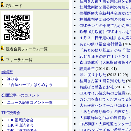
桂川さん第１回公判記録を公
QRコード
桂川裁判第２回公判のお知ら
信州医療大麻裁判基金設立に
桂川裁判第２回公判のお知ら
CBDチンキの小児てんかんモ
昨年10月以前にCBDオイル
１月３１日予定の桂川さん第
あとの祭り基金 会計報告
(201
読者会員フォーラム一覧
「あとの祭り基金」から「信
2014年正月の新作Ｔシャツ
フォーラム一覧
森山繁成氏（大麻取締法第４
謹賀新年
(2014-01-01)
談話室
席に戻りました
(2013-12-29)
談話室
桂川さん第１回公判でした
(20
「合法ハーブ」はやめよう
お詫びと報告とお礼
(2013-12-
CBDオイル注文時のご注意
(20
公開記事へのコメント
カンパを寄せてくださってる
ニュース記事コメント一覧
大麻報道センターよりCBDオ
「あとの祭り基金」の設立と
THC読者会
大麻取締法と白坂の逮捕劇に
THC福岡読者会
白坂和彦：大麻報道センター
THC岡山読者会
CBDヘンプオイルご希望の方へ【2
THC北海道読者会