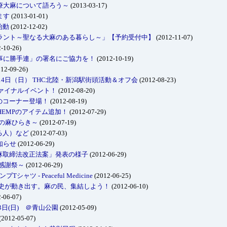
療大麻について語ろう～
(2013-03-17)
ます
(2013-01-01)
始動
(2012-12-02)
ラント～聖なる大麻のある暮らし～」【予約受付中】
(2012-11-07)
-10-26)
事に勝手連」の署名にご協力を！
(2012-10-19)
12-09-26)
14日（日） THC北陸・新潟駅街頭活動＆オフ会
(2012-08-23)
ファイナルイベント！
(2012-08-20)
BLINのコーナー登場！
(2012-08-19)
ging HEMPのアイテム追加！
(2012-07-29)
地の麻ひらき～
(2012-07-19)
る人）など
(2012-07-03)
知らせ
(2012-06-29)
大麻取締法改正法案」発表の様子
(2012-06-29)
感謝祭～
(2012-06-29)
Tシャツ - Peaceful Medicine
(2012-06-25)
歴史が動き出す。麻の民、集結しよう！
(2012-06-10)
-06-07)
3日(日) ＠青山公園
(2012-05-09)
(2012-05-07)