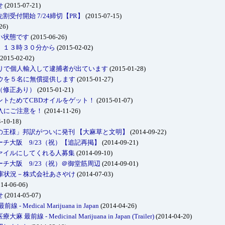
せ
(2015-07-21)
受付開始 7/24締切【PR】
(2015-07-15)
26)
い状態です
(2015-06-26)
）１３時３０分から
(2015-02-02)
2015-02-02)
もりで個人輸入して逮捕者が出ています
(2015-01-28)
ウを５名に無償提供します
(2015-01-27)
（修正あり）
(2015-01-21)
ントためてCBDオイルをゲット！
(2015-01-07)
入にご注意を！
(2014-11-26)
-10-18)
の王様」邦訳がついに発刊 【大麻草と文明】
(2014-09-22)
チ大阪 9/23（祝）【追記再掲】
(2014-09-21)
ァイルにしてくれる人募集
(2014-09-10)
チ大阪 9/23（祝）＠御堂筋周辺
(2014-09-01)
庫状況－株式会社あさやけ
(2014-07-03)
14-06-06)
せ
(2014-05-07)
Medical Marijuana in Japan
(2014-04-26)
 - Medicinal Marijuana in Japan (Trailer)
(2014-04-20)