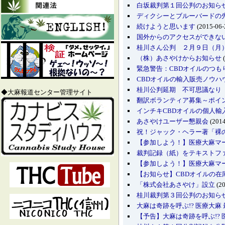
白坂裁判第１回公判のお知ら
ディクシーとブルーバードの先割
続けようと思います
(2015-06-
国外からのアクセスができな
桂川さん公判 ２月９日（月
（株）あさやけからお知らせ
(
緊急警告：CBDオイルのつ
CBDオイルの輸入販売ノウハ
桂川公判延期 不可思議なり
◆大麻報道センター管理サイト
翻訳ボランティア募集～ポイ
インチキCBDオイルの個人輸
あさやけユーザー懇親会
(2014
祝！ジャック・ヘラー著「裸
【参加しよう！】医療大麻マー
裁判記録（紙）をテキストフ
【参加しよう！】医療大麻マー
【お知らせ】CBDオイルの在
「株式会社あさやけ」設立
(20
桂川裁判第３回公判のお知ら
大麻は奇跡を呼ぶ!? 医療大麻 最前線 - 
【予告】大麻は奇跡を呼ぶ!? 医療大麻 最前線