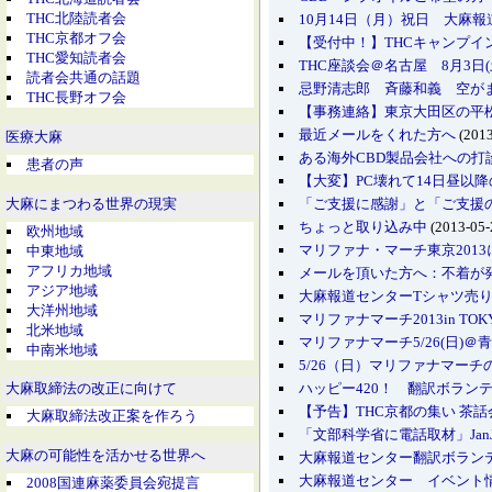
THC北陸読者会
10月14日（月）祝日 大麻
THC京都オフ会
【受付中！】THCキャンプイン
THC愛知読者会
THC座談会＠名古屋 8月3日(
読者会共通の話題
忌野清志郎 斉藤和義 空が
THC長野オフ会
【事務連絡】東京大田区の平
最近メールをくれた方へ
(2013
医療大麻
ある海外CBD製品会社への打
患者の声
【大変】PC壊れて14日昼以
「ご支援に感謝」と「ご支援
大麻にまつわる世界の現実
ちょっと取り込み中
(2013-05-
欧州地域
マリファナ・マーチ東京201
中東地域
アフリカ地域
メールを頂いた方へ：不着が
アジア地域
大麻報道センターTシャツ売
大洋州地域
マリファナマーチ2013in TO
北米地域
マリファナマーチ5/26(日)
中南米地域
5/26（日）マリファナマー
ハッピー420！ 翻訳ボラン
大麻取締法の改正に向けて
【予告】THC京都の集い 茶
大麻取締法改正案を作ろう
「文部科学省に電話取材」Jan
大麻の可能性を活かせる世界へ
大麻報道センター翻訳ボラン
大麻報道センター イベント
2008国連麻薬委員会宛提言