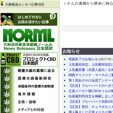
Ｉさんの逮捕から懸命に熱
大麻報道センター記事項目
お知らせ
更新終了のお知らせ
(2017-02-
上告棄却決定、上告棄却決定
上告趣意書（弁護人提出）を
関西マリファナ・マーチのご
第１回あさやけ会員アンケー
【広告】ブルーバードのベポ
正規メーカー製CBDオイルの
白坂裁判判決文を掲載しまし
【広告】ブルーバード先割4月
【広告】明日、チュラボタニカ
個人輸入した正規メーカー製