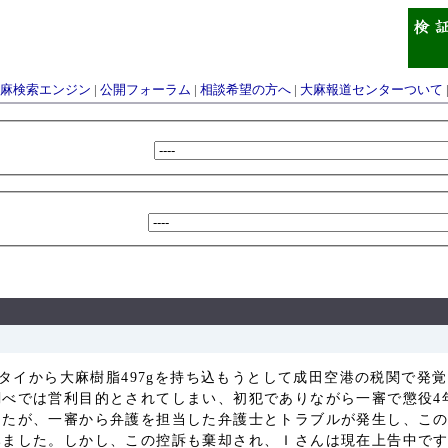
麻検索エンジン
|
公開フォーラム
|
相談希望の方へ
|
大麻報道センターついて
んはタイから大麻樹脂497gを持ち込もうとして成田空港の税関で
べでは営利目的とされてしまい、初犯でありながら一審で懲役4
したが、一審から弁護を担当した弁護士とトラブルが発生し、こ
みました。しかし、この控訴も棄却され、Ｉさんは現在上告中で