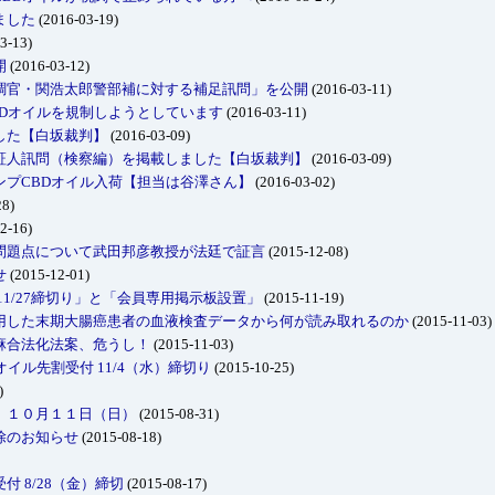
ました
(2016-03-19)
3-13)
開
(2016-03-12)
調官・関浩太郎警部補に対する補足訊問」を公開
(2016-03-11)
BDオイルを規制しようとしています
(2016-03-11)
した【白坂裁判】
(2016-03-09)
証人訊問（検察編）を掲載しました【白坂裁判】
(2016-03-09)
ンプCBDオイル入荷【担当は谷澤さん】
(2016-03-02)
28)
2-16)
問題点について武田邦彦教授が法廷で証言
(2015-12-08)
せ
(2015-12-01)
11/27締切り」と「会員専用掲示板設置」
(2015-11-19)
用した末期大腸癌患者の血液検査データから何が読み取れるのか
(2015-11-03)
麻合法化法案、危うし！
(2015-11-03)
イル先割受付 11/4（水）締切り
(2015-10-25)
)
 １０月１１日（日）
(2015-08-31)
除のお知らせ
(2015-08-18)
 8/28（金）締切
(2015-08-17)