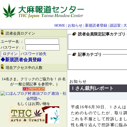
HOME
|
お知らせ
|
新規読者登録
|
談話室
|
大
読者会員ログイン
読者会員限定記事カテゴリ
ユーザー名:：
パスワード: ：
パスワード紛失
記事カテゴリ
◆新規読者会員登録
現在アクセス中の人数
14名さま。クリックのご協力を！ (6 名
お知らせ
が 一般公開記事 を参照中。)
Ｉさん裁判レポート
もしくはお買い物を
平成16年6月30日、Ｉさ
ためのものでしたが、取り調
これを不服として控訴しま
性も織り込んで控訴審に臨