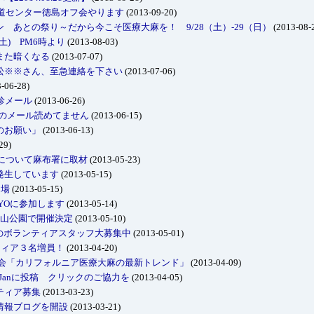
報道センター徳島オフ会やります
(2013-09-20)
 あとの祭り～だから今こそ医療大麻を！ 9/28（土）-29（日）
(2013-08-
土) PM6時より
(2013-08-03)
また暗くなる
(2013-07-07)
松※※さん、至急連絡を下さい
(2013-07-06)
-06-28)
診メール
(2013-06-26)
降のメール読めてません
(2013-06-15)
のお願い」
(2013-06-13)
29)
3について麻布署に取材
(2013-05-23)
発生しています
(2013-05-15)
り場
(2013-05-15)
KYOに参加します
(2013-05-14)
＠青山公園で開催決定
(2013-05-10)
チのボランティアスタッフ大募集中
(2013-05-01)
ティア３名増員！
(2013-04-20)
話会「カリフォルニア医療大麻の最新トレンド」
(2013-04-09)
Janに投稿 クリックのご協力を
(2013-04-05)
ティア募集
(2013-03-23)
情報ブログを開設
(2013-03-21)