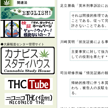
足立勝義「英米刑事訴訟に
それは間接的推理で
ことである。従って
許さないことである
川崎英明「状況証拠による
◆大麻報道センター管理サイト
主要事実に対して強
しての役割を果たす
司法研修所編『情況証拠の
帰納的推理に伴う本
わち，被告人の反駁
る。