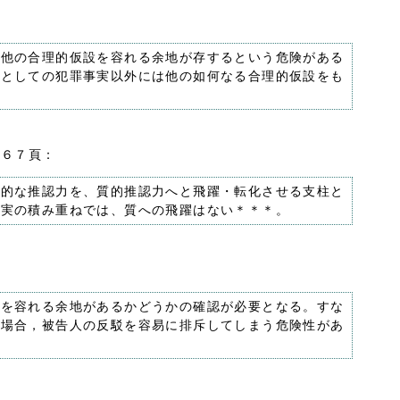
に他の合理的仮設を容れる余地が存するという危険がある
論としての犯罪事実以外には他の如何なる合理的仮設をも
）６７頁：
量的な推認力を、質的推認力へと飛躍・転化させる支柱と
事実の積み重ねでは、質への飛躍はない＊＊＊。
）を容れる余地があるかどうかの確認が必要となる。すな
た場合，被告人の反駁を容易に排斥してしまう危険性があ