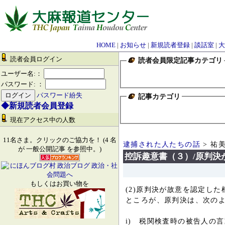
HOME
|
お知らせ
|
新規読者登録
|
談話室
|
大
読者会員ログイン
読者会員限定記事カテゴリ
ユーザー名:：
パスワード: ：
パスワード紛失
記事カテゴリ
◆新規読者会員登録
現在アクセス中の人数
11名さま。クリックのご協力を！ (4 名
逮捕された人たちの話
> 祐
が 一般公開記事 を参照中。)
控訴趣意書（３）/原判決
もしくはお買い物を
(2)原判決が故意を認定した
ところが、原判決は、次の
i) 税関検査時の被告人の