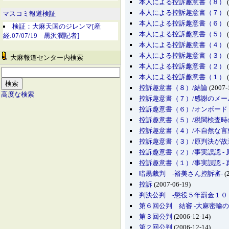
本人による控訴趣意書（８）
(
本人による控訴趣意書（７）
(
マスコミ報道検証
本人による控訴趣意書（６）
(
検証：大麻天国のジレンマ[産
本人による控訴趣意書（５）
(
経:07/07/19 黒沢潤記者]
本人による控訴趣意書（４）
(
本人による控訴趣意書（３）
(
大麻報道センター内検索
本人による控訴趣意書（２）
(
本人による控訴趣意書（１）
(
控訴趣意書（８）/結論
(2007-
高度な検索
控訴趣意書（７）/感謝のメー
控訴趣意書（６）/オンボー
控訴趣意書（５）/税関検査時
控訴趣意書（４）/不自然な
控訴趣意書（３）/原判決が
控訴趣意書（２）/事実誤認 -
控訴趣意書（１）/事実誤認 - 真
暗黒裁判 -裕美さん控訴審-
(
控訴
(2007-06-19)
判決公判 -懲役５年罰金１０
第６回公判 結審 -大麻密輸の
第３回公判
(2006-12-14)
第２回公判
(2006-12-14)