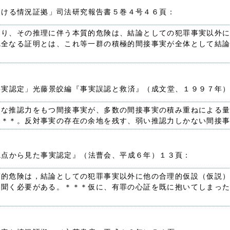
おける情況証拠」司法研究報告書５巻４号４６頁：
あり、その推理に伴う本質的危険は、結論としての犯罪事実以外
完全なる証明とは、これ等一群の積極的間接事実が全体として結
。
事実認定」光藤景皎編『事実誤認と救済』（成文堂、１９９７年
力な推認力をもつ間接事実が、多数の間接事実の積み重ねによる
＊＊＊。反対事実の存在の余地を残す、弱い推認力しかない間接
観点から見た事実認定』（法曹会、平成６年）１３頁：
質的危険は，結論としての犯罪事実以外に他の合理的仮設（仮説
を聞く必要がある。＊＊＊仮に、有罪の心証を既に抱いてしまっ