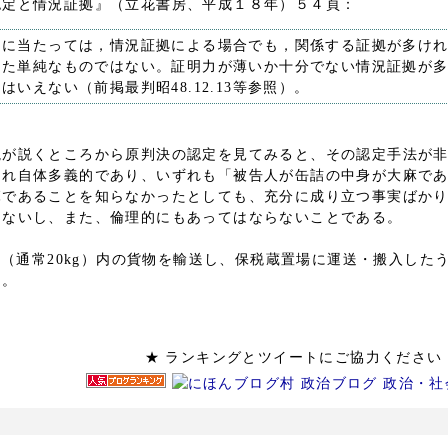
認定と情況証拠』（立花書房、平成１８年）５４頁：
うに当たっては，情況証拠による場合でも，関係する証拠が多け
った単純なものではない。証明力が薄いか十分でない情況証拠が
いえない（前掲最判昭48.12.13等参照）。
説が説くところから原判決の認定を見てみると、その認定手法が
それ自体多義的であり、いずれも「被告人が缶詰の中身が大麻で
麻であることを知らなかったとしても、充分に成り立つ事実ばか
えないし、また、倫理的にもあってはならないことである。
の枠（通常20kg）内の貨物を輸送し、保税蔵置場に運送・搬入し
る。
★ ランキングとツイートにご協力