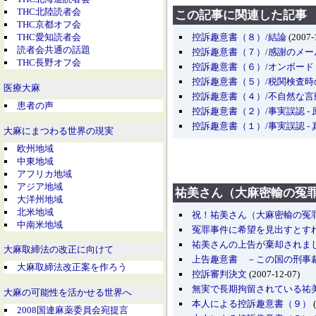
THC北陸読者会
この記事に関連した記事
THC京都オフ会
控訴趣意書（８）/結論
(2007-
THC愛知読者会
読者会共通の話題
控訴趣意書（７）/感謝のメー
THC長野オフ会
控訴趣意書（６）/オンボー
控訴趣意書（５）/税関検査時
医療大麻
控訴趣意書（４）/不自然な
患者の声
控訴趣意書（２）/事実誤認 -
控訴趣意書（１）/事実誤認 - 真
大麻にまつわる世界の現実
欧州地域
中東地域
アフリカ地域
アジア地域
祐美さん（大麻密輸の冤
大洋州地域
北米地域
祝！祐美さん（大麻密輸の冤
中南米地域
冤罪事件に希望を見出すとす
祐美さんの上告が棄却されま
大麻取締法の改正に向けて
上告趣意書 －この国の刑事
大麻取締法改正案を作ろう
控訴審判決文
(2007-12-07)
無実で長期拘留されている祐
大麻の可能性を活かせる世界へ
本人による控訴趣意書（９）
(
2008国連麻薬委員会宛提言