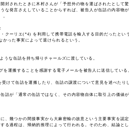
を開封されたときに木村さんが「予想外の物を運ばされたとして
ような発言さえしていることからすれば、被告人が缶詰の内容物
）。
：
・クーリエ(*4) を利用して携帯電話を輸入する目的だったと
なかった事実によって退けられるという。
同じような缶詰を持ち帰りチャールズに渡している。
バッグを運搬することを感謝する電子メールを被告人に送信している
意を受けて缶詰を運搬したり、缶詰の譲渡について意見を述べたり
件缶詰が「通常の缶詰ではなく、その内容物自体に取引上の価値
るに、幾つかの間接事実から大麻密輸の故意という主要事実を認
定する過程は、帰納的推理によって行われる。そのため、結論と