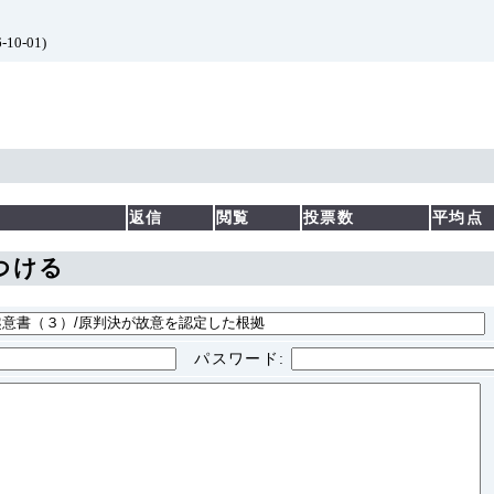
-10-01)
返信
閲覧
投票数
平均点
つける
パスワード
: