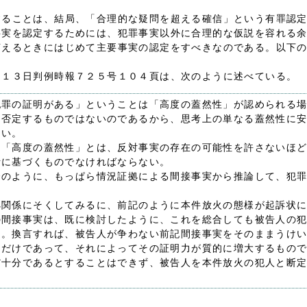
することは、結局、「合理的な疑問を超える確信」という有罪認
事実を認定するためには、犯罪事実以外に合理的な仮説を容れる
言えるときにはじめて主要事実の認定をすべきなのである。以下
月１３日判例時報７２５号１０４頁は、次のように述べている。
犯罪の証明がある」ということは「高度の蓋然性」が認められる
を否定するものではないのであるから、思考上の単なる蓋然性に
ない。
う「高度の蓋然性」とは、反対事実の存在の可能性を許さないほ
断に基づくものでなければならない。
合のように、もっぱら情況証拠による間接事実から推論して、犯
拠関係にそくしてみるに、前記のように本件放火の態様が起訴状
の間接事実は、既に検討したように、これを総合しても被告人の
る。換言すれば、被告人が争わない前記間接事実をそのままうけ
るだけであって、それによってその証明力が質的に増大するもの
だ十分であるとすることはできず、被告人を本件放火の犯人と断