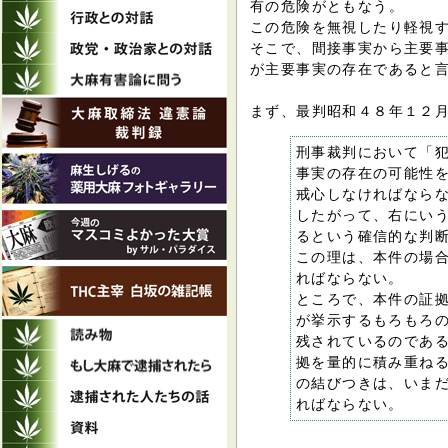
有の危険がともなう。
この危険を無視したり軽視
そこで、間接事実から主要
が主要事実の存在であると
まず、最判昭和４８年１２
刑事裁判において「
事実の存在の可能性
戒心しなければなら
したがって、右にい
るという確信的な判
この理は、本件の場
ればならない。
ところで、本件の証
が挙示するもろもろ
残されているのであ
拠を量的に積み重ね
の結びつきは、いま
ればならない。