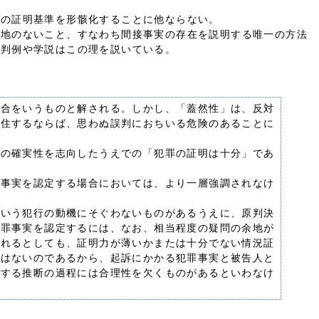
定の証明基準を形骸化することに他ならない。
余地のないこと、すなわち間接事実の存在を説明する唯一の方法
の判例や学説はこの理を説いている。
場合をいうものと解される。しかし、「蓋然性」は、反対
安住するならば、思わぬ誤判におちいる危険のあることに
どの確実性を志向したうえでの「犯罪の証明は十分」であ
罪事実を認定する場合においては、より一層強調されなけ
にいう犯行の動機にそぐわないものがあるうえに、原判決
犯罪事実を認定するには、なお、相当程度の疑問の余地が
いれるとしても、証明力が薄いかまたは十分でない情況証
ではないのであるから、起訴にかかる犯罪事実と被告人と
定する推断の過程には合理性を欠くものがあるといわなけ