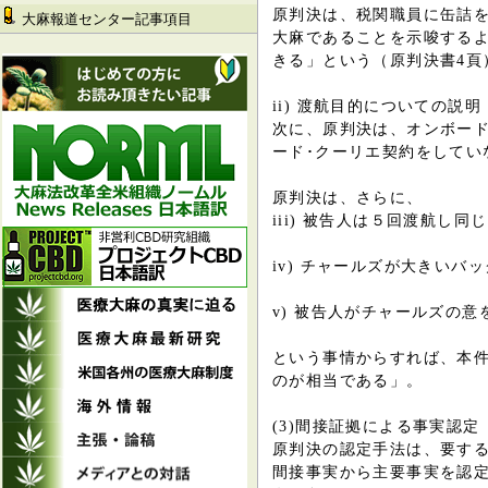
原判決は、税関職員に缶詰
大麻報道センター記事項目
大麻であることを示唆する
きる」という（原判決書4頁
ii) 渡航目的についての説明
次に、原判決は、オンボード
ード･クーリエ契約をしてい
原判決は、さらに、
iii) 被告人は５回渡航し
iv) チャールズが大きい
v) 被告人がチャールズの
という事情からすれば、本
のが相当である」。
(3)間接証拠による事実認定
原判決の認定手法は、要す
間接事実から主要事実を認