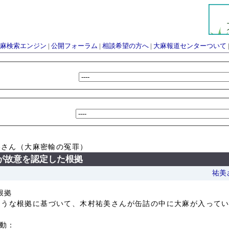
麻検索エンジン
|
公開フォーラム
|
相談希望の方へ
|
大麻報道センターついて
美さん（大麻密輸の冤罪）
が故意を認定した根拠
祐美
根拠
ような根拠に基づいて、木村祐美さんが缶詰の中に大麻が入って
言動：