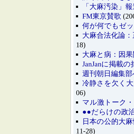
「大麻汚染」報道
FM東京賛歌
(20
何が何でもゼ
大麻合法化論：
18)
大麻と病：因果
JanJanに掲
週刊朝日編集部
冷静さを欠く大麻
06)
マル激トーク・
●●だらけの政
日本の公的大麻
11-28)