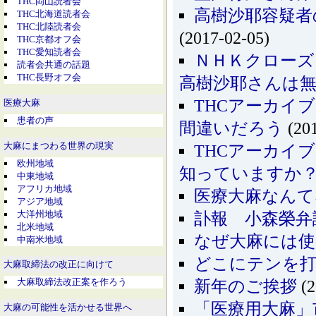
THC岡山読者会
高樹沙耶容疑者
THC北海道読者会
THC北陸読者会
(2017-02-05)
THC京都オフ会
THC愛知読者会
ＮＨＫクローズ
読者会共通の話題
THC長野オフ会
高樹沙耶さんは
THCアーカイ
医療大麻
患者の声
間違いだろう
(201
大麻にまつわる世界の現実
THCアーカイ
欧州地域
知っていますか
中東地域
アフリカ地域
医療大麻なん
アジア地域
大洋州地域
訃報 小森榮弁
北米地域
なぜ大麻には使
中南米地域
どこにテンを
大麻取締法の改正に向けて
大麻取締法改正案を作ろう
新年のご挨拶
(2
「医療用大麻」
大麻の可能性を活かせる世界へ