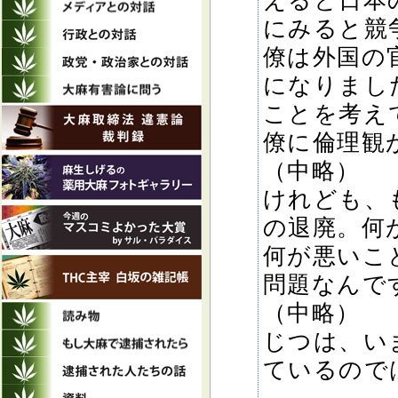
えると日本
にみると競
僚は外国の
になりまし
ことを考え
僚に倫理観
（中略）
けれども、
の退廃。何
何が悪いこ
問題なんで
（中略）
じつは、い
ているので