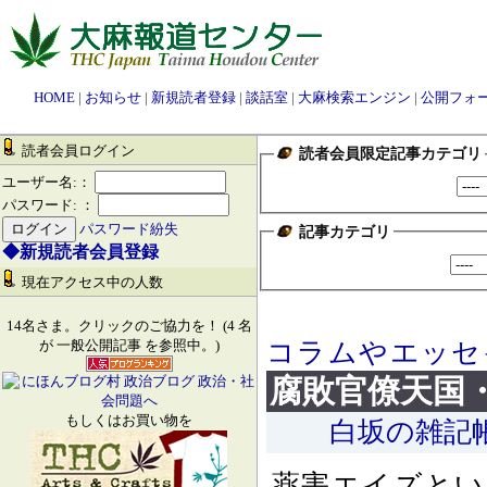
HOME
|
お知らせ
|
新規読者登録
|
談話室
|
大麻検索エンジン
|
公開フォ
読者会員ログイン
読者会員限定記事カテゴリ
ユーザー名:：
パスワード: ：
パスワード紛失
記事カテゴリ
◆新規読者会員登録
現在アクセス中の人数
14名さま。クリックのご協力を！ (4 名
コラムやエッセ
が 一般公開記事 を参照中。)
腐敗官僚天国
もしくはお買い物を
白坂の雑記
薬害エイズとい