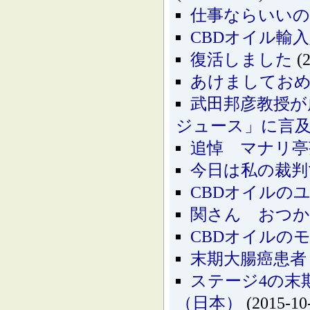
仕事ならいいの
CBDオイル輸
復活しました
(2
あけましてお
武田邦彦教授が
ジュース」に言
追悼 マナリ亭
今日は私の裁判
CBDオイルの
関さん おつ
CBDオイルの
末期大腸癌患者
ステージ4の末
（日本）
(2015-10