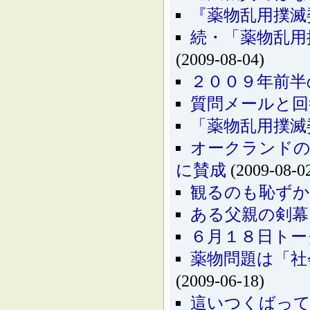
『薬物乱用撲滅
続・「薬物乱用
(2009-08-04)
２００９年前半
質問メールと回
「薬物乱用撲滅
オークランドの
に賛成
(2009-08-0
観るのも恥ずかし
ある父親の剣幕
６月１８日トー
薬物問題は「社
(2009-06-18)
這いつくばっ