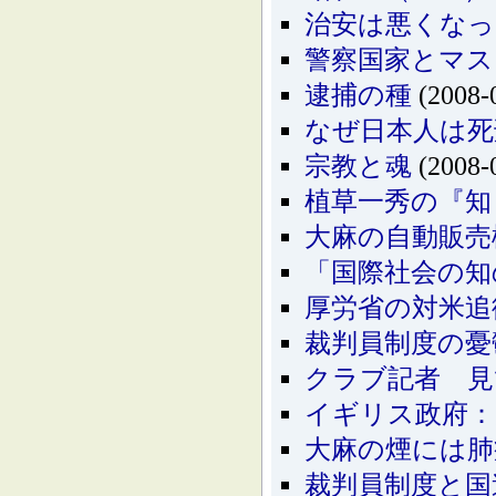
治安は悪くな
警察国家とマス
逮捕の種
(2008-
なぜ日本人は死
宗教と魂
(2008-
植草一秀の『知
大麻の自動販売
「国際社会の知
厚労省の対米追
裁判員制度の憂
クラブ記者 見
イギリス政府：
大麻の煙には肺
裁判員制度と国