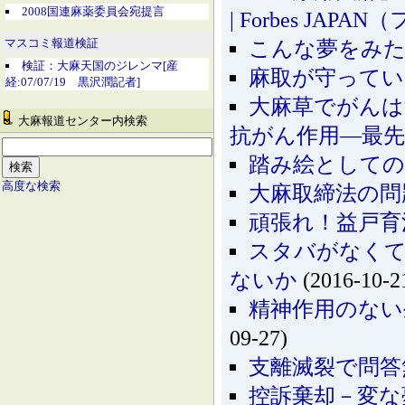
2008国連麻薬委員会宛提言
| Forbes JA
こんな夢をみ
マスコミ報道検証
検証：大麻天国のジレンマ[産
麻取が守ってい
経:07/07/19 黒沢潤記者]
大麻草でがんは
大麻報道センター内検索
抗がん作用―最先
踏み絵としての
高度な検索
大麻取締法の問
頑張れ！益戸育
スタバがなく
ないか
(2016-10-2
精神作用のない
09-27)
支離滅裂で問答
控訴棄却－変な