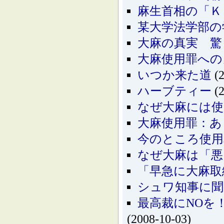
麻生首相の「Ｋ
某大学法学部の
大麻の真実 驚
大麻使用罪への
いつか来た道
(2
ハーブティー
(2
なぜ大麻には使
大麻使用罪：あ
今のところ使用
なぜ大麻は「悪
「早急に大麻取
シュワ知事に聞
最高裁にNOを
(2008-10-03)