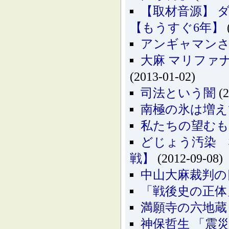
【取材音源】 ダ
【もうすぐ6年】
アンギャマンさ
大麻 マリファナ カン
(2013-01-02)
司法という闇
(2
南極の氷は増え
私たちの望む
どじょう汚染 
戦】
(2012-09-08)
中山大麻裁判の
「戦後史の正体
満願寺の六地蔵
神保哲生 「震災瓦