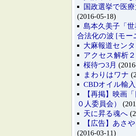
国政選挙で医療
(2016-05-18)
島本久美子「世
合法化の波 [モーニ
大麻報道センタ
アクセス解析２
桜待つ3月
(2016
まわりはワナ
(2
CBDオイル輸
【再掲】映画「
０人委員会）
(201
天に昇る魂へ
(2
【広告】あさや
(2016-03-11)