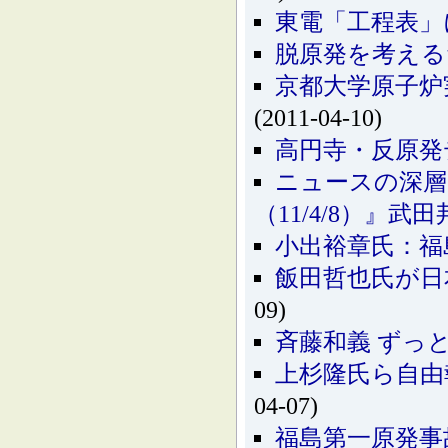
東電「工程表」に
脱原発を考える
京都大学原子炉
(2011-04-10)
高円寺・反原発
ニュースの深層
（11/4/8）』武
小出裕章氏：福
飯田哲也氏が日本記
09)
斉藤和義 ずっ
上杉隆氏ら自由
04-07)
福島第一原発事故：