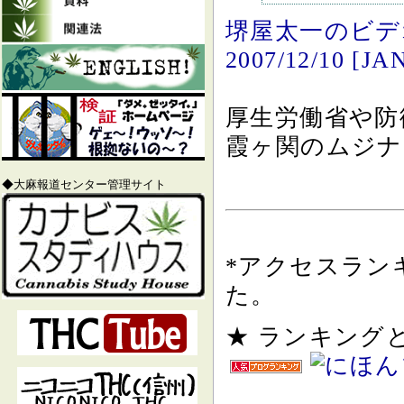
堺屋太一のビデオ
2007/12/10 [JA
厚生労働省や防
霞ヶ関のムジナ
◆大麻報道センター管理サイト
*アクセスラン
た。
★ ランキン