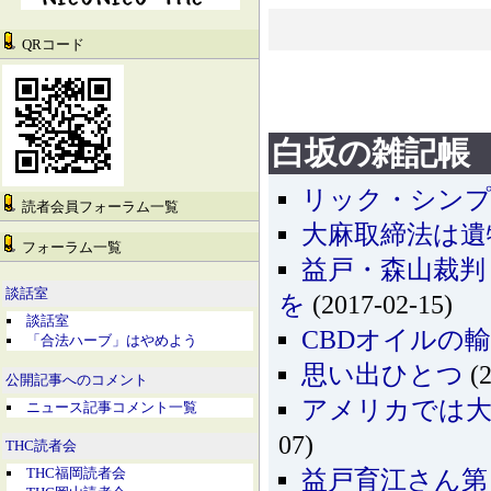
QRコード
白坂の雑記帳
リック・シンプ
読者会員フォーラム一覧
大麻取締法は遺
フォーラム一覧
益戸・森山裁判
談話室
を
(2017-02-15)
談話室
CBDオイルの
「合法ハーブ」はやめよう
思い出ひとつ
(2
公開記事へのコメント
アメリカでは大
ニュース記事コメント一覧
07)
THC読者会
THC福岡読者会
益戸育江さん第