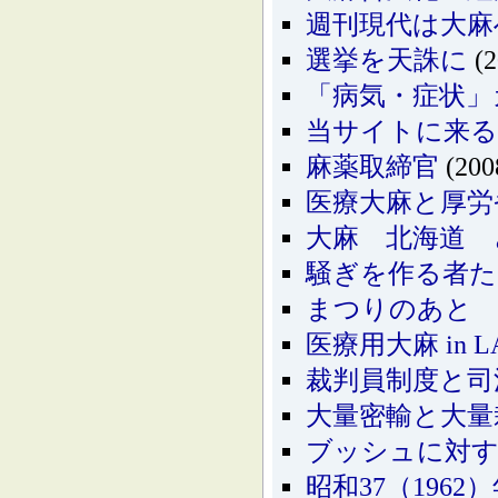
週刊現代は大麻
選挙を天誅に
(2
「病気・症状」
当サイトに来
麻薬取締官
(200
医療大麻と厚労
大麻 北海道 
騒ぎを作る者た
まつりのあと
医療用大麻 in L
裁判員制度と司
大量密輸と大量
ブッシュに対す
昭和37（196