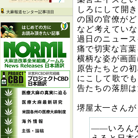
しろにして開き
大麻報道センター記事項目
の国の官僚がど
など考えていな
過日のニュース
痛で切実な言葉
横柄な姿が画面
原告たちとの初
にこして歌でも
告たちの落胆は
堺屋太一さんが
――いろん