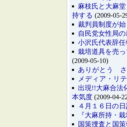
麻枝氏と大麻堂
持する
(2009-05-2
裁判員制度が始
自民党女性局の
小沢氏代表辞任
栽培道具を売っ
(2009-05-10)
ありがとう さ
メディア・リ
出現!!大麻合
本気度
(2009-04-2
４月１６日の日
『大麻所持・栽
国策捜査と国策