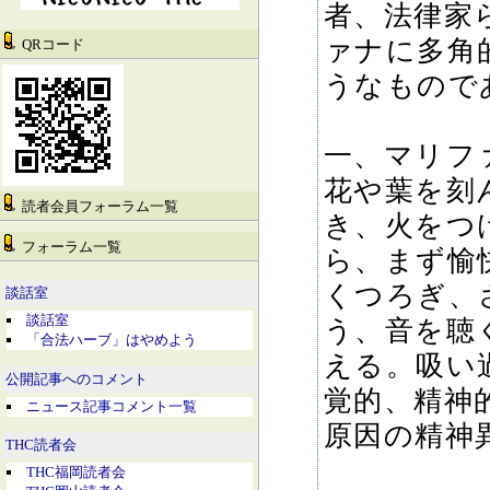
者、法律家
ァナに多角
QRコード
うなもので
一、マリフ
花や葉を刻
読者会員フォーラム一覧
き、火をつ
フォーラム一覧
ら、まず愉
くつろぎ、
談話室
談話室
う、音を聴
「合法ハーブ」はやめよう
える。吸い
公開記事へのコメント
覚的、精神
ニュース記事コメント一覧
原因の精神
THC読者会
THC福岡読者会