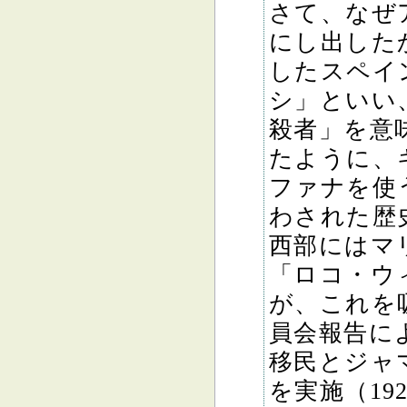
さて、なぜ
にし出した
したスペイ
シ」といい
殺者」を意
たように、
ファナを使
わされた歴
西部にはマ
「ロコ・ウ
が、これを
員会報告に
移民とジャ
を実施（19