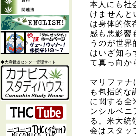
本人にも社
けませんと
は身体的依
感も悪影響
うのが世界
はいざ知ら
て真っ向か
◆大麻報道センター管理サイト
マリファナ
も包括的な
に関する全
ンシルベニ
る。米大統
会はスタッ