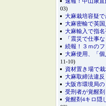
速報！中山康直
03)
大麻栽培容疑で
大麻密輸で英国
大麻輸入で指名
「震災で仕事な
続報！３ｍのフ
大麻使用、「個
11-10)
資材置き場で栽
大麻取締法違反
大阪市環境局の
受刑者が覚醒剤
覚醒剤4キロ隠