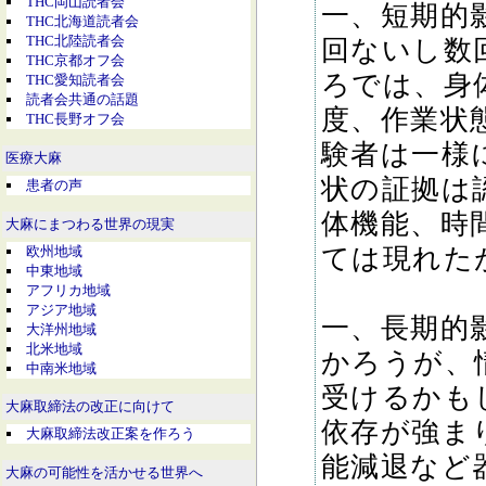
THC岡山読者会
一、短期的
THC北海道読者会
THC北陸読者会
回ないし数
THC京都オフ会
ろでは、身
THC愛知読者会
読者会共通の話題
度、作業状
THC長野オフ会
験者は一様
医療大麻
状の証拠は
患者の声
体機能、時
大麻にまつわる世界の現実
欧州地域
ては現れた
中東地域
アフリカ地域
アジア地域
一、長期的
大洋州地域
北米地域
かろうが、
中南米地域
受けるかも
大麻取締法の改正に向けて
依存が強ま
大麻取締法改正案を作ろう
能減退など
大麻の可能性を活かせる世界へ