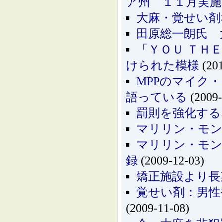
ア州 １１月実施
大麻・覚せい剤
田原総一朗氏 
「ＹＯＵ ＴＨ
けられた模様
(201
MPPのマイク・
語っている
(2009-
罰則を強化する
マリリン・モン
マリリン・モン
録
(2009-12-03)
矯正施設より長
覚せい剤：男性
(2009-11-08)