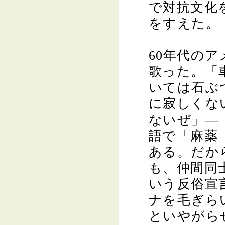
で対抗文化
をすえた。
60年代の
歌った。「
いては石ぶ
に寂しくな
ないぜ」―
語で「麻薬
ある。だか
も、仲間同
いう反俗宣
ナを毛ぎら
といやがら