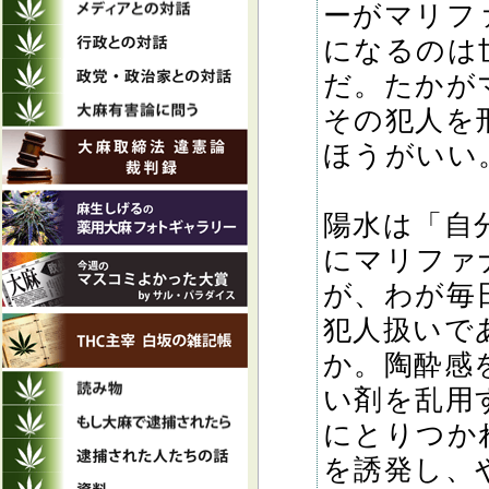
ーがマリフ
になるのは
だ。たかが
その犯人を
ほうがいい
陽水は「自
にマリファ
が、わが毎
犯人扱いで
か。陶酔感
い剤を乱用
にとりつか
を誘発し、