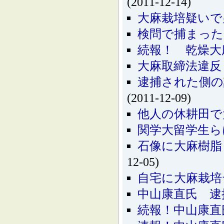
(2011-12-14)
大麻栽培疑いで
検問で捕まった
続報！ 乾燥大
大麻取締法違反
逮捕された側の
(2011-12-09)
他人の休耕田で
関学大留学生ら
石像に大麻樹脂
12-05)
自宅に大麻栽培
中山康直氏 逮
続報！中山康