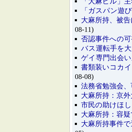
「大麻ビル」主
「ガスパン遊び
大麻所持、被告
08-11)
否認事件への可
バス運転手を大
ゲイ専門出会い
書類装いコカイ
08-08)
法務省勉強会、
大麻所持：京外
市民の助けほし
大麻所持：容疑
大麻所持事件で