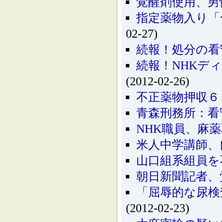
覚醒剤使用、男
指定薬物入り「
02-27)
続報！処分の看
続報！NHKデ
(2012-02-26)
不正薬物押収６
青森刑務所：看
NHK職員、麻
米人中学講師、
山口組系組員を
朝日新聞記者、
「屈辱的な尿検
(2012-02-23)