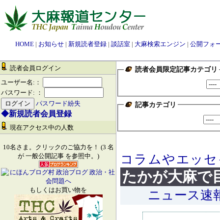
HOME
|
お知らせ
|
新規読者登録
|
談話室
|
大麻検索エンジン
|
公開フォ
読者会員ログイン
読者会員限定記事カテゴリ
ユーザー名:：
パスワード: ：
パスワード紛失
記事カテゴリ
◆新規読者会員登録
現在アクセス中の人数
10名さま。クリックのご協力を！ (3 名
コラムやエッセ
が 一般公開記事 を参照中。)
たかが大麻で
もしくはお買い物を
ニュース速