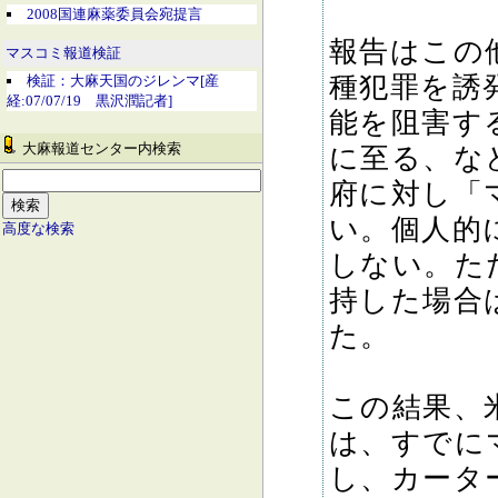
2008国連麻薬委員会宛提言
報告はこの
マスコミ報道検証
種犯罪を誘
検証：大麻天国のジレンマ[産
経:07/07/19 黒沢潤記者]
能を阻害す
大麻報道センター内検索
に至る、な
府に対し「
い。個人的
高度な検索
しない。た
持した場合
た。
この結果、
は、すでに
し、カータ