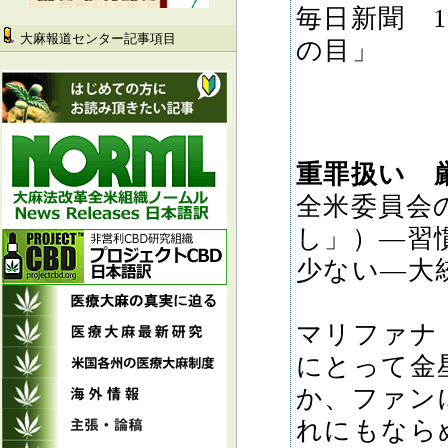
毎日新聞 1
大麻報道センター記事項目
の目」
重罪扱い 
全米委員会
し」）―習
少ない―大
マリファナ
にとって金
か、ファン
れにもなら