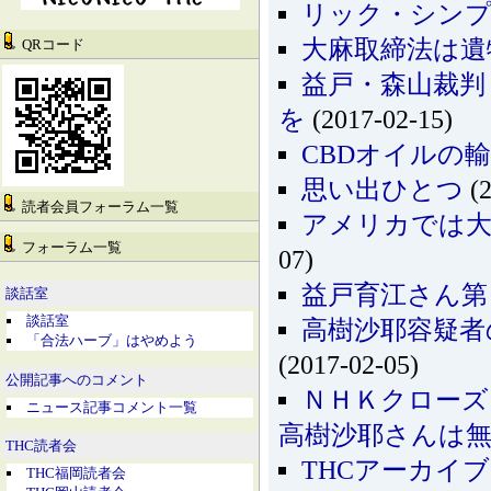
リック・シンプ
大麻取締法は遺
QRコード
益戸・森山裁判
を
(2017-02-15)
CBDオイルの
思い出ひとつ
(2
読者会員フォーラム一覧
アメリカでは大
フォーラム一覧
07)
益戸育江さん第
談話室
談話室
高樹沙耶容疑者
「合法ハーブ」はやめよう
(2017-02-05)
公開記事へのコメント
ＮＨＫクローズ
ニュース記事コメント一覧
高樹沙耶さんは
THC読者会
THCアーカイ
THC福岡読者会