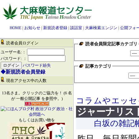
HOME
|
お知らせ
|
新規読者登録
|
談話室
|
大麻検索エンジン
|
公開フォ
読者会員ログイン
読者会員限定記事カテゴリ
ユーザー名:：
パスワード: ：
パスワード紛失
記事カテゴリ
◆新規読者会員登録
現在アクセス中の人数
13名さま。クリックのご協力を！ (6 名
コラムやエッセ
が 一般公開記事 を参照中。)
ジャーナリス
もしくはお買い物を
白坂の雑記
昨日、毎日新聞