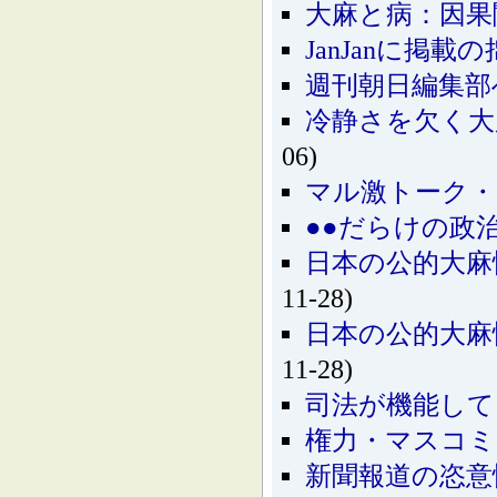
大麻と病：因果
JanJanに掲
週刊朝日編集部
冷静さを欠く大麻
06)
マル激トーク・
●●だらけの政
日本の公的大麻
11-28)
日本の公的大麻
11-28)
司法が機能して
権力・マスコミ
新聞報道の恣意