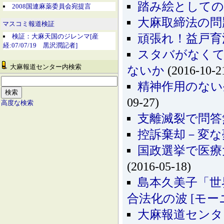
踏み絵としての
2008国連麻薬委員会宛提言
大麻取締法の問
マスコミ報道検証
頑張れ！益戸育
検証：大麻天国のジレンマ[産
経:07/07/19 黒沢潤記者]
スタバがなく
大麻報道センター内検索
ないか
(2016-10-2
精神作用のない
09-27)
高度な検索
支離滅裂で問答
控訴棄却－変な
国政選挙で医療
(2016-05-18)
島本久美子「世
合法化の波 [モーニ
大麻報道センタ