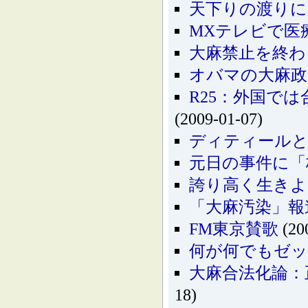
天下りの渡り
MXテレビで医
大麻禁止を終わ
オバマの大麻政
R25：外国で
(2009-01-07)
ディティールと
元日の事件に「
誇り高く生きよ
「大麻汚染」報道
FM東京賛歌
(20
何が何でもゼ
大麻合法化論：
18)