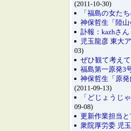
(2011-10-30)
「福島の女たち
神保哲生「陸山会
訃報：kazhさん
児玉龍彦 東大
03)
ぜひ観て考えて
福島第一原発3
神保哲生「原発
(2011-09-13)
「どじょうじゃ
09-08)
更新作業担当と
衆院厚労委 児