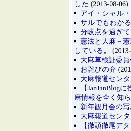
した
(2013-08-06)
アイ・シャル・
サルでもわかる
分岐点を過ぎて
憲法と大麻－憲
している。
(2013-
大麻草検証委員
お詫びの弁
(201
大麻報道センタ
【JanJanB
麻情報を全く知
新年観月会の写
大麻報道センタ
【徹頭徹尾デタ