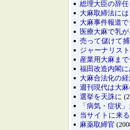
総理大臣の辞任
大麻取締法には
大麻事件報道で
医療大麻で乳が
売って儲けて捕
ジャーナリスト
産業用大麻まで
福田改造内閣に
大麻合法化の経
週刊現代は大麻
選挙を天誅に
(2
「病気・症状」
当サイトに来
麻薬取締官
(200