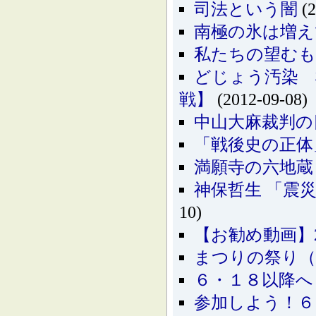
司法という闇
(2
南極の氷は増え
私たちの望む
どじょう汚染 
戦】
(2012-09-08)
中山大麻裁判の
「戦後史の正体
満願寺の六地蔵
神保哲生 「震災瓦
10)
【お勧め動画】20
まつりの祭り（8
６・１８以降へ
参加しよう！６