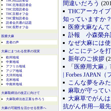
THC岡山読者会
間違いだろう
(201
THC北海道読者会
THC北陸読者会
THCアーカイ
THC京都オフ会
知っていますか
THC愛知読者会
読者会共通の話題
医療大麻なん
THC長野オフ会
訃報 小森榮弁
医療大麻
なぜ大麻には使
患者の声
どこにテンを
大麻にまつわる世界の現実
欧州地域
新年のご挨拶
(2
中東地域
「医療用大麻」
アフリカ地域
アジア地域
| Forbes JA
大洋州地域
北米地域
こんな夢をみ
中南米地域
麻取が守ってい
大麻取締法の改正に向けて
大麻草でがんは
大麻取締法改正案を作ろう
抗がん作用―最先
大麻の可能性を活かせる世界へ