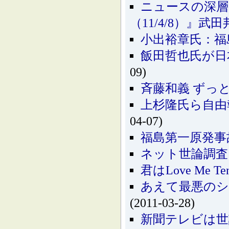
ニュースの深層
（11/4/8）』武
小出裕章氏：福
飯田哲也氏が日本記
09)
斉藤和義 ずっ
上杉隆氏ら自由
04-07)
福島第一原発事故：
ネット世論調査 内
君はLove Me 
あえて最悪のシナ
(2011-03-28)
新聞テレビは世