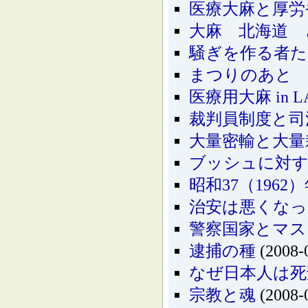
医療大麻と厚労
大麻 北海道 
騒ぎを作る者た
まつりのあと
医療用大麻 in L
裁判員制度と司
大量密輸と大量
ブッシュに対す
昭和37（196
治安は悪くな
警察国家とマス
逮捕の種
(2008-
なぜ日本人は死
宗教と魂
(2008-