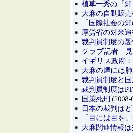
植草一秀の『知
大麻の自動販売
「国際社会の知
厚労省の対米追
裁判員制度の憂
クラブ記者 見
イギリス政府：
大麻の煙には肺
裁判員制度と国
裁判員制度はP
国策死刑
(2008-
日本の裁判はど
「目には目を」
大麻関連情報は