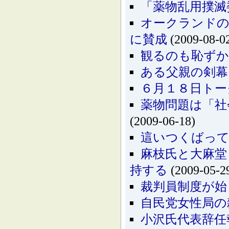
「薬物乱用撲滅
オークランドの
に賛成
(2009-08-0
観るのも恥ずかし
ある父親の剣幕
６月１８日トー
薬物問題は「社
(2009-06-18)
這いつくばっ
麻枝氏と大麻堂
持する
(2009-05-2
裁判員制度が始
自民党女性局の
小沢氏代表辞任