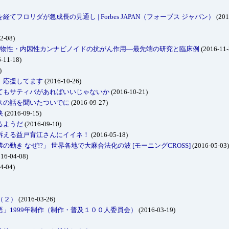
フロリダが急成長の見通し | Forbes JAPAN（フォーブス ジャパン）
(201
2-08)
 植物性・内因性カンナビノイドの抗がん作用―最先端の研究と臨床例
(2016-11-
-11-18)
)
、応援してます
(2016-10-26)
てもサティバがあればいいじゃないか
(2016-10-21)
スの話を聞いたついでに
(2016-09-27)
決
(2016-09-15)
るようだ
(2016-09-10)
訴える益戸育江さんにイイネ！
(2016-05-18)
動き なぜ!?」 世界各地で大麻合法化の波 [モーニングCROSS]
(2016-05-03)
16-04-08)
4-04)
（２）
(2016-03-26)
」1999年制作（制作・普及１００人委員会）
(2016-03-19)