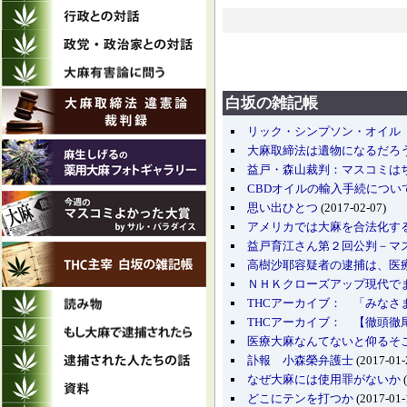
白坂の雑記帳
リック・シンプソン・オイル（
大麻取締法は遺物になるだろ
益戸・森山裁判：マスコミは
CBDオイルの輸入手続につい
思い出ひとつ
(2017-02-07)
アメリカでは大麻を合法化す
益戸育江さん第２回公判－マ
高樹沙耶容疑者の逮捕は、医
ＮＨＫクローズアップ現代で
THCアーカイブ： 「みなさ
THCアーカイブ： 【徹頭徹
医療大麻なんてないと仰るそ
訃報 小森榮弁護士
(2017-01-
なぜ大麻には使用罪がないか
(
どこにテンを打つか
(2017-01-