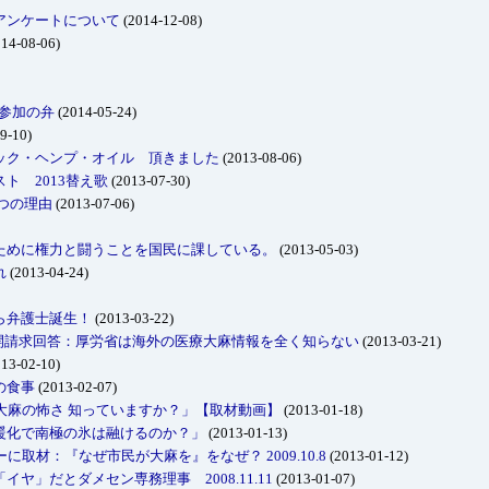
アンケートについて
(2014-12-08)
14-08-06)
不参加の弁
(2014-05-24)
9-10)
ック・ヘンプ・オイル 頂きました
(2013-08-06)
ト 2013替え歌
(2013-07-30)
9つの理由
(2013-07-06)
ために権力と闘うことを国民に課している。
(2013-05-03)
れ
(2013-04-24)
ら弁護士誕生！
(2013-03-22)
情報公開請求回答：厚労省は海外の医療大麻情報を全く知らない
(2013-03-21)
13-02-10)
の食事
(2013-02-07)
大麻の怖さ 知っていますか？」【取材動画】
(2013-01-18)
暖化で南極の氷は融けるのか？」
(2013-01-13)
に取材：『なぜ市民が大麻を』をなぜ？ 2009.10.8
(2013-01-12)
ヤ」だとダメセン専務理事 2008.11.11
(2013-01-07)