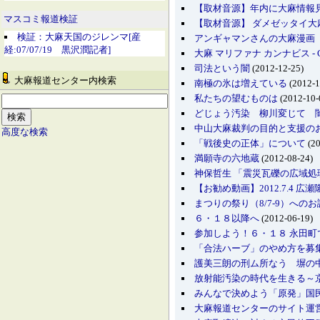
【取材音源】年内に大麻情報見直
マスコミ報道検証
【取材音源】 ダメゼッタイ大麻情
検証：大麻天国のジレンマ[産
アンギャマンさんの大麻漫画
経:07/07/19 黒沢潤記者]
大麻 マリファナ カンナビス - Canna
司法という闇
(2012-12-25)
大麻報道センター内検索
南極の氷は増えている
(2012-1
私たちの望むものは
(2012-10-
どじょう汚染 柳川変じて 
中山大麻裁判の目的と支援の
高度な検索
「戦後史の正体」について
(20
満願寺の六地蔵
(2012-08-24)
神保哲生 「震災瓦礫の広域処理の問
【お勧め動画】2012.7.4 広
まつりの祭り（8/7-9）へのお
６・１８以降へ
(2012-06-19)
参加しよう！６・１８ 永田
「合法ハーブ」のやめ方を募
護美三朗の刑ム所なう 塀の中に
放射能汚染の時代を生きる～京
みんなで決めよう「原発」国民
大麻報道センターのサイト運