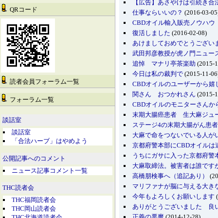
【広告】あさやけは引続き合法
QRコード
仕事ならいいの？
(2016-03-05
CBDオイル輸入販売ノウハウ
復活しました
(2016-02-08)
あけましておめでとうござい
武田邦彦教授が虎ノ門ニュー
追悼 マナリ亭茶楽助
(2015-1
今日は私の裁判で
(2015-11-06
読者会員フォーラム一覧
CBDオイルのユーザーから嬉
関さん おつかれさん
(2015-1
フォーラム一覧
CBDオイルのモニターさんか
末期大腸癌患者 生大麻ジュー
談話室
ステージ4の末期大腸がん患者
談話室
大麻で命をつないでいる人が
「合法ハーブ」はやめよう
京都府警本部にCBDオイル
うちにガサに入った京都府警本
公開記事へのコメント
大麻取締法。被害者は誰です
ニュース記事コメント一覧
高橋朋検事へ（追記あり）
(20
マリファナが脳に与える大き
THC読者会
今年もよろしくお願いします
(
THC福岡読者会
ありがとうございました 良
THC岡山読者会
正義の悪魔
(2014-12-28)
THC北海道読者会