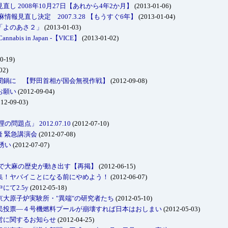
し 2008年10月27日【あれから4年2か月】
(2013-01-06)
報見直し決定 2007.3.28 【もうすぐ6年】
(2013-01-04)
「よのあさ２」
(2013-01-03)
bis in Japan -【VICE】
(2013-01-02)
0-19)
02)
闇鍋に 【野田首相が国会無視作戦】
(2012-09-08)
お願い
(2012-09-04)
12-09-03)
題点」 2012.07.10
(2012-07-10)
瀬隆 緊急講演会
(2012-07-08)
誘い
(2012-07-07)
町で大麻の歴史が動き出す【再掲】
(2012-06-15)
集！ヤバイことになる前にやめよう！
(2012-06-07)
て2.5y
(2012-05-18)
大原子炉実験所・"異端"の研究者たち
(2012-05-10)
投票―４号機燃料プールが崩壊すれば日本はおしまい
(2012-05-03)
営に関するお知らせ
(2012-04-25)