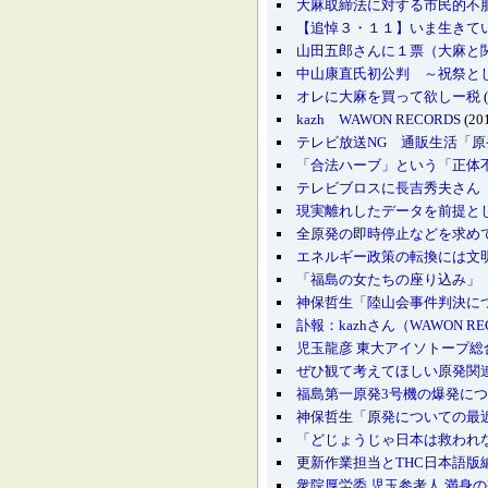
大麻取締法に対する市民的不
【追悼３・１１】いま生きて
山田五郎さんに１票（大麻と
中山康直氏初公判 ～祝祭と
オレに大麻を買って欲しー税
(
kazh WAWON RECORDS
(201
テレビ放送NG 通販生活「原
「合法ハーブ」という「正体
テレビブロスに長吉秀夫さん
現実離れしたデータを前提と
全原発の即時停止などを求め
エネルギー政策の転換には文明の視
「福島の女たちの座り込み」
神保哲生「陸山会事件判決について
訃報：kazhさん（WAWON RE
児玉龍彦 東大アイソトープ
ぜひ観て考えてほしい原発関
福島第一原発3号機の爆発に
神保哲生「原発についての最近
「どじょうじゃ日本は救われ
更新作業担当とTHC日本語版
衆院厚労委 児玉参考人 満身