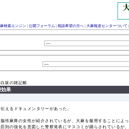
麻検索エンジン
|
公開フォーラム
|
相談希望の方へ
|
大麻報道センターついて
 白坂の雑記帳
療効果
用を伝えるドキュメンタリーがあった。
て脳性麻痺の女性が紹介されているが、大麻を服用することによ
と罰則の強化を意図した警察発表にマスコミが踊らされているが