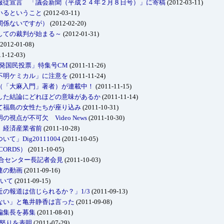
服従宣言 「議会新聞（平成２４年２月８日号）」に寄稿
(2012-03-11)
いるということ
(2012-03-11)
関係ないですが）
(2012-02-20)
しての裁判が始まる～
(2012-01-31)
2012-01-08)
1-12-03)
発国民投票」特集号CM
(2011-11-26)
不明ケミカル」に注意を
(2011-11-24)
（「大麻入門」著者）が連載中！
(2011-11-15)
した結論にどれほどの意味があるか
(2011-11-14)
て福島の女性たちが座り込み
(2011-10-31)
点が不可欠 Video News
(2011-10-30)
 経済産業省前
(2011-10-28)
」Dig20111004
(2011-10-05)
CORDS）
(2011-10-05)
総合センター長記者会見
(2011-10-03)
連の動画
(2011-09-16)
ついて
(2011-09-15)
の報道は信じられるか？」1/3
(2011-09-13)
ない」と亀井静香は言った
(2011-09-08)
編集長を募集
(2011-08-01)
の怒りを表明
(2011-07-29)