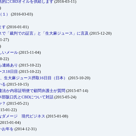
的にCBDオイルを供給します
(2016-03-11)
)
（１）
(2016-03-03)
ます
(2016-01-01)
スで「裁判での証言」と「生大麻ジュース」に言及
(2015-12-20)
1-27)
)
しいメール
(2015-11-04)
0-22)
ら連絡あり
(2015-10-22)
ス18日目
(2015-10-22)
、生大麻ジュース摂取16日目（日本）
(2015-10-20)
いる
(2015-10-15)
は違法か内容証明便で顧問弁護士が質問
(2015-07-14)
部阪口氏とCBDについて対話
(2015-05-24)
か？
(2015-05-21)
15-01-22)
なダメージ 現代ビジネス
(2015-01-08)
2015-01-04)
いお年を
(2014-12-31)