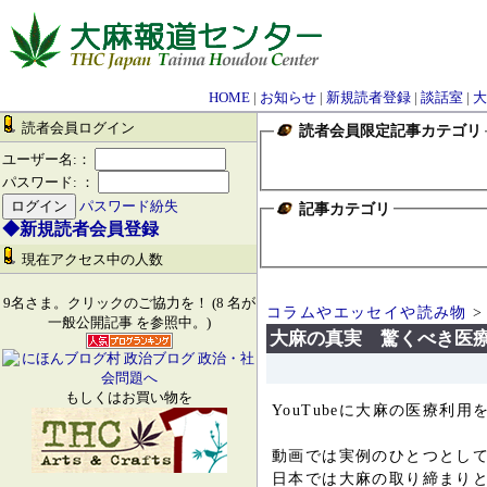
HOME
|
お知らせ
|
新規読者登録
|
談話室
|
大
読者会員ログイン
読者会員限定記事カテゴリ
ユーザー名:：
パスワード: ：
パスワード紛失
記事カテゴリ
◆新規読者会員登録
現在アクセス中の人数
9名さま。クリックのご協力を！ (8 名が
コラムやエッセイや読み物
>
一般公開記事 を参照中。)
大麻の真実 驚くべき医
もしくはお買い物を
YouTubeに大麻の医療利
動画では実例のひとつとし
日本では大麻の取り締まり