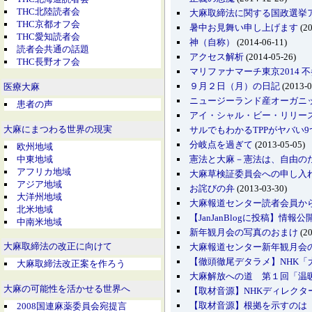
THC北陸読者会
大麻取締法に関する国政選挙
THC京都オフ会
暑中お見舞い申し上げます
(20
THC愛知読者会
神（自称）
(2014-06-11)
読者会共通の話題
アクセス解析
(2014-05-26)
THC長野オフ会
マリファナマーチ東京2014 
９月２日（月）の日記
(2013-0
医療大麻
ニュージーランド産オーガニ
患者の声
アイ・シャル・ビー・リリース
大麻にまつわる世界の現実
サルでもわかるTPPがヤバい
分岐点を過ぎて
(2013-05-05)
欧州地域
中東地域
憲法と大麻－憲法は、自由の
アフリカ地域
大麻草検証委員会への申し入
アジア地域
お詫びの弁
(2013-03-30)
大洋州地域
大麻報道センター読者会員か
北米地域
【JanJanBlogに投稿】
中南米地域
新年観月会の写真のおまけ
(20
大麻報道センター新年観月会
大麻取締法の改正に向けて
【徹頭徹尾デタラメ】NHK「
大麻取締法改正案を作ろう
大麻解放への道 第１回「温
大麻の可能性を活かせる世界へ
【取材音源】NHKディレクター
【取材音源】根拠を示すのは「イ
2008国連麻薬委員会宛提言