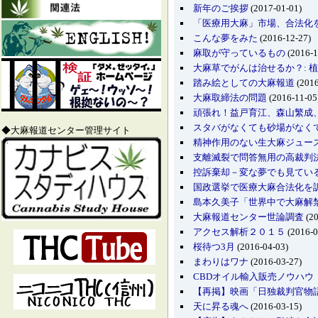
新年のご挨拶
(2017-01-01)
「医療用大麻」市場、合法化を経て
こんな夢をみた
(2016-12-27)
麻取が守っているもの
(2016-1
大麻草でがんは治せるか？:
踏み絵としての大麻報道
(2016
大麻取締法の問題
(2016-11-05
頑張れ！益戸育江、森山繁成
スタバがなくても砂場がなく
◆大麻報道センター管理サイト
精神作用のない生大麻ジュー
支離滅裂で問答無用の高裁判
控訴棄却－変な夢でも見てい
国政選挙で医療大麻合法化を
島本久美子「世界中で大麻解禁の
大麻報道センター世論調査
(20
アクセス解析２０１５
(2016-0
桜待つ3月
(2016-04-03)
まわりはワナ
(2016-03-27)
CBDオイル輸入販売ノウハウ
【再掲】映画「日独裁判官物語
天に昇る魂へ
(2016-03-15)