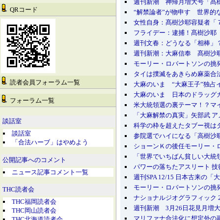
週刊新潮 神帰月増大号「髙
QRコード
“解禁論者”が物申す 世界
女性自身：髙樹沙耶容疑者「
フライデー：逮捕！髙樹沙耶
週刊文春：どうなる「相棒」
週刊新潮：大麻信奉 髙樹沙
モーリー・ロバートソンの挑発
タイは撲滅をあきらめ麻薬合
読者会員フォーラム一覧
大麻のいま “大麻王子”独占
大麻のいま 日本のドラッグ
フォーラム一覧
米大統領選の裏テーマ！？マイ
「大麻解禁の真実」矢部武 ア
談話室
科学の枠を超えたタブー視はダ
談話室
参院選でハイになる「高樹沙
「合法ハーブ」はやめよう
ショーンＫの後任モーリー・ロバー
「世界でいちばん貧しい大統領
公開記事へのコメント
パワーの落ちたアスリート 
ニュース記事コメント一覧
週刊SPA 12/15 日本古
モーリー・ロバートソンの挑
THC読者会
ナショナルジオグラフィック 20
THC福岡読者会
週刊新潮 3月26日花見月増
THC岡山読者会
マリファナ合法化に想定外の副
THC北海道読者会