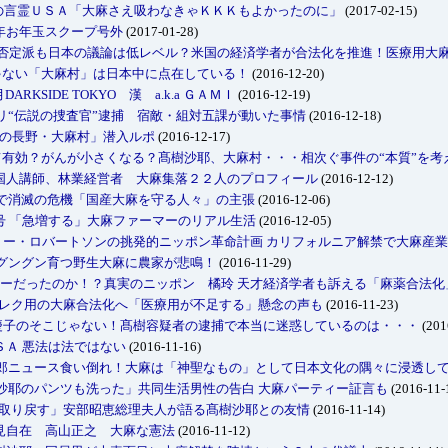
浩の言霊ＵＳＡ「大麻さえ吸わなきゃＫＫＫもよかったのに」
(2017-02-15)
年お年玉スクープ号外
(2017-01-28)
成派も否定派も日本の議論は低レベル？米国の経済学者が合法化を推進！医療用大麻
けじゃない「大麻村」は日本中に点在している！
(2016-12-20)
6年12月DARKSIDE TOKYO 漢 a.k.a ＧＡＭＩ
(2016-12-19)
トリ“伝説の捜査官”逮捕 宿敵・組対五課が動いた事情
(2016-12-18)
逮捕の長野・大麻村」潜入ルポ
(2016-12-17)
として有効？がんが小さくなる？髙樹沙耶、大麻村・・・相次ぐ事件の“本質”を考
国人講師、林業経営者 大麻集落２２人のプロフィール
(2016-12-12)
報道で消滅の危機「国産大麻を守る人々」の主張
(2016-12-06)
号 「急増する」大麻ファーマーのリアル生活
(2016-12-05)
モーリー・ロバートソンの挑発的ニッポン革命計画 カリフォルニア解禁で大麻産
畑でグングン育つ野生大麻に農家が悲鳴！
(2016-11-29)
、そーだったのか！？真実のニッポン 橘玲 天才経済学者も訴える「麻薬合法
州でレク用の大麻合法化へ「医療用が不足する」懸念の声も
(2016-11-23)
小島慶子のそこじゃない！髙樹容疑者の逮捕で本当に迷惑しているのは・・・
(201
ＳＡ 悪法は法ではない
(2016-11-16)
治郎ニュース食い倒れ！大麻は「神聖なもの」として日本文化の隅々に浸透し
樹沙耶のパンツも洗った」共同生活男性の告白 大麻パーティー証言も
(2016-11-
麻を取り戻す」安部昭恵総理夫人が語る髙樹沙耶との友情
(2016-11-14)
見自在 高山正之 大麻な憲法
(2016-11-12)