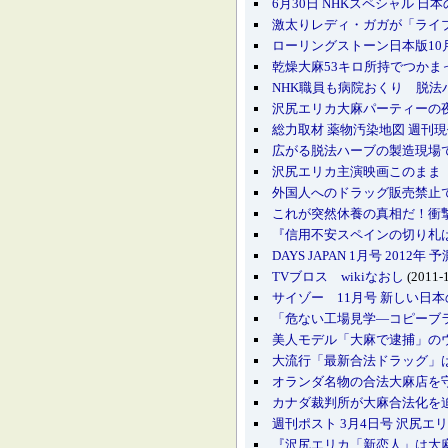
6月30日 NHKスペシャル 日
激太りレディ・ガガが「ライブ
ローリングストーン日本版10
乾燥大麻53キロ所持でつかま
NHK職員も病院おくり 脱法
沢尻エリカ大麻パーティーの
総力取材 薬物汚染地図 週刊現
広がる脱法ハーブの製造現場で何
沢尻エリカ主演映画このまま「
外国人へのドラッグ販売禁止
これが突然休養の真相だ！衝撃
『信用不安スペインの切り札は
DAYS JAPAN 1月号 20
TVブロス wikiなおし
(2011-1
サイゾー 11月号 新しい日
「危ない工場見学―コピーブ
美人モデル「大麻で逮捕」のウ
大流行「最新合法ドラッグ」は
オランダ名物の合法大麻店を守
カナダ裁判所が大麻合法化を
週刊ポスト 3月4日号 沢尻
『沢尻エリカ「新恋人」は大麻