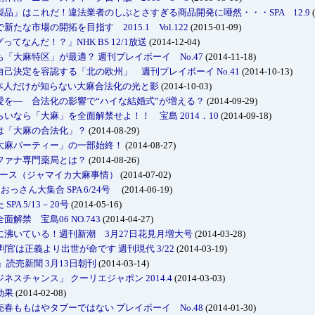
品」はこれだ！違法業者のしぶとさすぎる商品開発に唖然・・・SPA 12.9
(
な市場の開拓を目指す 2015.1 Vol.122
(2015-01-09)
てなんだ！？」NHK BS 12/1放送
(2014-12-04)
「大麻特区」が最適？ 週刊プレイボーイ No.47
(2014-11-18)
己決定を容認する「北の欧州」 週刊プレイボーイ No.41
(2014-10-13)
本人だけが知らない大麻合法化の光と影
(2014-10-03)
愛を― 合法化の影響で“ハイな結婚式”が増える？
(2014-09-29)
いなら「大麻」を全面解禁せよ！！ 宝島 2014．10
(2014-09-18)
は「大麻の合法化」？
(2014-08-29)
大麻パーティー」の一部始終！
(2014-08-27)
ファナ専門薬局とは？
(2014-08-26)
ュース（ジャマイカ大麻事情）
(2014-07-02)
っさん大集合 SPA 6/24号
(2014-06-19)
A 5/13－20号
(2014-05-16)
禁 宝島06 NO.743
(2014-04-27)
沸いている！週刊新潮 3月27日花見月増大号
(2014-03-28)
官は正義より出世が命です 週刊現代 3/22
(2014-03-19)
読売新聞 3月13日朝刊
(2014-03-14)
スチャンス」 クーリエジャポン 2014.4
(2014-03-03)
効果
(2014-02-08)
春ももはやタブーではない プレイボーイ No.48
(2014-01-30)