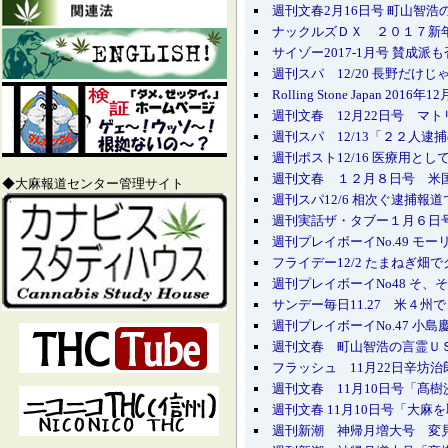
週刊文春2月16日号 町山智
ナックルズＤＸ ２０１７新
サイゾー2017-1月号 賛
週刊スパ 12/20 長野だ
Rolling Stone Japan 201
週刊文春 12月22日号 マ
週刊スパ 12/13「２２人
週刊ポスト12/16 医療用
週刊文春 １２月８日号 米
◆大麻報道センター管理サイト
週刊スパ12/6 相次ぐ逮捕
週刊実話ザ・タブー１月６日
週刊プレイボーイNo.49 
フライデー12/2 たまねぎ
週刊プレイボーイNo48 そ
サンデー毎日11.27 米４
週刊プレイボーイNo.47 
週刊文春 町山智浩の言霊Ｕ
フラッシュ 11月22日辛坊
週刊文春 11月10日号「髙
週刊文春 11月10日号「大
週刊新潮 神帰月増大号 変