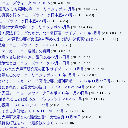
ーズウィーク 2013.10.15
(2014-01-30)
国民からも疑問の声 クーリエジャポン9月号
(2013-08-27)
真実を語る ニューズウィーク日本版4.23号
(2013-04-29)
ーズウィーク日本版4.23号
(2013-04-26)
題の“大麻大学”／クーリエジャポン5月号
(2013-04-14)
！脱法ドラッグのキケンな市場原理 サイゾー2013年2月号
(2013-03-13)
ピース"高樹沙耶が女優業を辞めてまで訴える"真実"とは？
(2013-03-11)
略 ニューズウィーク 2.26
(2013-02-28)
・マッカートニー逮捕」の瞬間
(2013-02-13)
麻を合法化すべき」 週刊文春12月27日号
(2012-12-23)
険性とは ニューズウィーク 12月26日号
(2012-12-22)
じられた大麻草研究家の正体 サイゾー 2013.1月号
(2012-12-20)
潰せるのか クーリエジャポン 2013年1月号
(2012-12-07)
いうアースキーパー「高樹沙耶」週刊新潮 2012年11月22日号
(2012-12-
された」被害女性の告白 ＳＰＡ！2012/12/4号
(2012-12-01)
天国」 ニューズウィーク日本版2012年11月28日号
(2012-11-29)
されることはあるか プレジデント 2012.12.3号
(2012-11-21)
票… ＳＰＡ 11／20－27号
(2012-11-19)
ましき幻覚」 ＳＰＡ 11／20－27号
(2012-11-16)
大麻研究家との“新婚生活” 女性自身 11月20日
(2012-11-10)
歌舞伎町脱法ハーブ最前線を歩く
(2012-11-06)