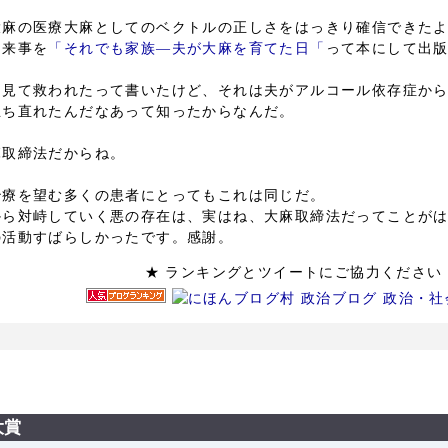
大麻の医療大麻としてのベクトルの正しさをはっきり確信できた
出来事を
「それでも家族―夫が大麻を育てた日「
って本にして出
を見て救われたって書いたけど、それは夫がアルコール依存症か
立ち直れたんだなあって知ったからなんだ。
麻取締法だからね。
治療を望む多くの患者にとってもこれは同じだ。
から対峙していく悪の存在は、実はね、大麻取締法だってことが
の活動すばらしかったです。感謝。
★ ランキングとツイートにご協力
大賞