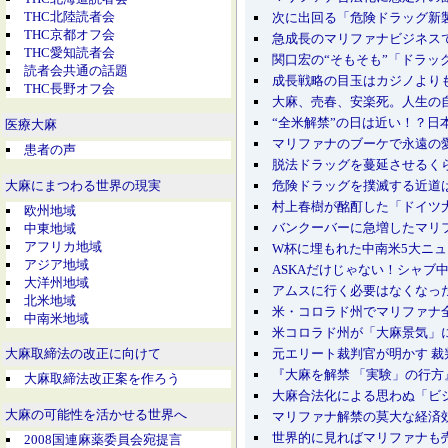
THC北陸読者会
次に出回る「危険ドラッグ新製
THC京都オフ会
急成長のマリファナビジネスで新た
THC愛知読者会
関口宏の“そもそも”「ドラッグっ
読者会共通の話題
成長戦略の目玉はカジノよりも
THC長野オフ会
大麻、売春、安楽死。人生の自
“全米解禁”の日は近い！？日
医療大麻
マリファナのブーケで永遠の
患者の声
脱法ドラッグを蔓延させるくら
危険ドラッグを撲滅する近道
大麻にまつわる世界の現実
村上春樹が酩酊した「ドイツ
欧州地域
バンクーバーに急増したマリ
中東地域
アフリカ地域
W杯に埋もれた中南米5大ニ
アジア地域
ASKAだけじゃない！シャブ中お
大洋州地域
アムスに行く必要はなくなった SP
北米地域
米・コロラド州でマリファナ全面解
中南米地域
米コロラド州が「大麻景気」に
元エリート裁判官が明かす 裁判
大麻取締法の改正に向けて
『大麻を解禁 「実験」の行方』
大麻取締法改正案を作ろう
大麻合法化による思わぬ「ビジネ
大麻の可能性を活かせる世界へ
マリファナ解禁の莫大な経済
世界的に見ればマリファナも売
2008国連麻薬委員会宛提言