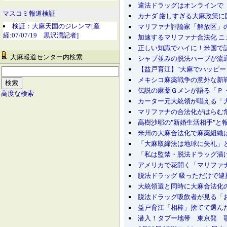
違法ドラッグはオンラインで ニュ
マスコミ報道検証
カナダ 厳しすぎる大麻政策に
検証：大麻天国のジレンマ[産
マリファナ評論家「解放区」の
経:07/07/19 黒沢潤記者]
加速するマリファナ合法化 ニュ
正しい知識でハイに！米国で話
大麻報道センター内検索
シャブ並みの脱法ハーブが流通
【益戸育江】"大麻でハッピー
メキシコ麻薬戦争の意外な新戦
伝説の麻薬Ｇメンが語る「Ｐ
高度な検索
カーター元大統領が唱える「大
マリファナの合法化がはらむ危
高樹沙耶の"新婚生活相手"と報
米州の大麻合法化で麻薬組織は
「大麻取締法は地球に失礼」と
「私は監禁・脱法ドラッグ漬けに
アメリカで花開く「マリファナ
脱法ドラッグ 吸っただけで逮捕
大統領選と同時に大麻合法化の投
脱法ドラッグ吸飲者が見る「おぞ
益戸育江「相棒」捨てて選んだ
潜入！タブー地帯 東京発 