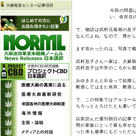
大麻報道センター記事項目
今回の問題
い。依存症
で、物語は武村元蔵相の息子
なんだよね。なので、懐か
まず良かったのは、写真で
武村息子さん一家は、大麻取
武村息子は中学のころから
みゆきさんと出会って結婚
断酒してはまた依存、断酒
で、この特集ではアルコー
ちろっととろけたとも書い
以前読んだ週刊朝日の記事
間が家族にとって最も幸せ
った体も健康にもどっただ