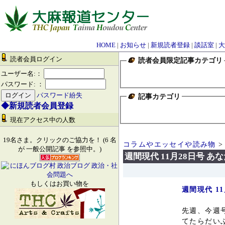
HOME
|
お知らせ
|
新規読者登録
|
談話室
|
大
読者会員ログイン
読者会員限定記事カテゴリ
ユーザー名:：
パスワード: ：
パスワード紛失
記事カテゴリ
◆新規読者会員登録
現在アクセス中の人数
19名さま。クリックのご協力を！ (6 名
コラムやエッセイや読み物
>
が 一般公開記事 を参照中。)
週間現代 11月28日号
もしくはお買い物を
週間現代 1
先週、今週
てたらだい