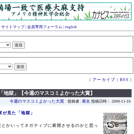
|
サイトマップ
|
会員専用フォーラム
|
english
|
アーカイブ
|
RSS
|
見た「地獄」【今週のマスコミよかった大賞】
今週のマスコミよかった大賞
:
投稿者 :
匿名
投稿日時： 2009-11-16
一家が見た「地獄」
症とかいってネガティブに展開させるのかと思っ