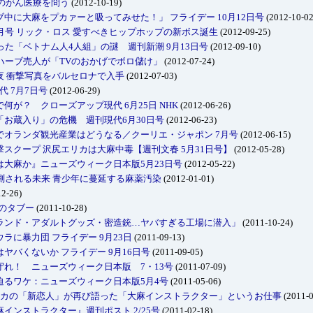
本のがん医療を問う
(2012-10-19)
中に大麻をプカァーと吸ってみせた！」 フライデー 10月12日号
(2012-10-02
月号 リック・ロス 愛すべきヒップホップの新ボス誕生
(2012-09-25)
った「ベトナム人4人組」の謎 週刊新潮 9月13日号
(2012-09-10)
ハーブ売人が「TVのおかげでボロ儲け」
(2012-07-24)
夜 衝撃写真をバルセロナで入手
(2012-07-03)
代 7月7日号
(2012-06-29)
が？ クローズアップ現代 6月25日 NHK
(2012-06-26)
お蔵入り」の危機 週刊現代6月30日号
(2012-06-23)
でオランダ観光産業はどうなる／クーリエ・ジャポン 7月号
(2012-06-15)
スクープ 沢尻エリカは大麻中毒【週刊文春 5月31日号】
(2012-05-28)
大麻か』ニューズウィーク日本版5月23日号
(2012-05-22)
12年 予測される未来 青少年に蔓延する麻薬汚染
(2012-01-01)
2-26)
本のタブー
(2011-10-28)
ランド・アダルトグッズ・密造銃…ヤバすぎる工場に潜入」
(2011-10-24)
ラに暴力団 フライデー 9月23日
(2011-09-13)
ヤバくないか フライデー 9月16日号
(2011-09-05)
れ！ ニューズウィーク日本版 7・13号
(2011-07-09)
迫るワケ：ニューズウィーク日本版5月4号
(2011-05-06)
エリカの「新恋人」が再び語った「大麻インストラクター」というお仕事
(2011-0
インストラクター』週刊ポスト 2/25号
(2011-02-18)