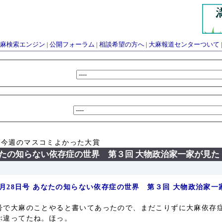
麻検索エンジン
|
公開フォーラム
|
相談希望の方へ
|
大麻報道センターついて
 今週のマスコミよかった大賞
 あなたの知らない依存症の世界 第３回 大物政治家一家が
1月28日号 あなたの知らない依存症の世界 第３回 大物政治家
号で大麻のことやると書いてあったので、まだこりずに大麻依存
ぶ違ってたね。ほっ。