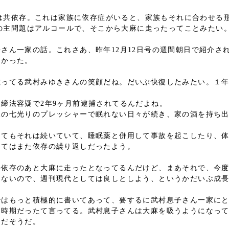
は共依存。これは家族に依存症がいると、家族もそれに合わせる
の主問題はアルコールで、そこから大麻に走ったってことみたい
さん一家の話。これさあ、昨年12月12日号の週間朝日で紹介さ
しかった。
載ってる武村みゆきさんの笑顔だね。だいぶ快復したみたい。１
締法容疑で2年9ヶ月前逮捕されてるんだよね。
親の七光りのプレッシャーで眠れない日々が続き、家の酒を持ち
してもそれは続いていて、睡眠薬と併用して事故を起こしたり、体
してはまた依存の繰り返しだったよう。
ル依存のあと大麻に走ったとなってるんだけど、まあそれで、今
てないので、週刊現代としては良しとしよう、というかだいぶ成
ではもっと積極的に書いてあって、要するに武村息子さん一家にと
な時期だったて言ってる。武村息子さんは大麻を吸うようになっ
んだそうだ。