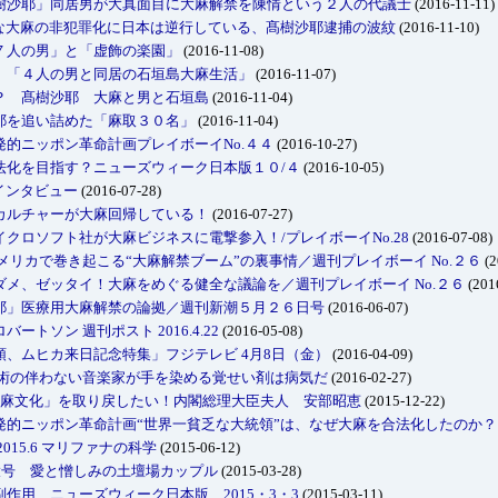
樹沙耶」同居男が大真面目に大麻解禁を陳情という２人の代議士
(2016-11-11)
的な大麻の非犯罪化に日本は逆行している、髙樹沙耶逮捕の波紋
(2016-11-10)
７人の男」と「虚飾の楽園」
(2016-11-08)
 「４人の男と同居の石垣島大麻生活」
(2016-11-07)
？ 髙樹沙耶 大麻と男と石垣島
(2016-11-04)
耶を追い詰めた「麻取３０名」
(2016-11-04)
的ニッポン革命計画プレイボーイNo.４４
(2016-10-27)
法化を目指す？ニューズウィーク日本版１０/４
(2016-10-05)
インタビュー
(2016-07-28)
カルチャーが大麻回帰している！
(2016-07-27)
クロソフト社が大麻ビジネスに電撃参入！/プレイボーイNo.28
(2016-07-08)
メリカで巻き起こる“大麻解禁ブーム”の裏事情／週刊プレイボーイ No.２６
(2
メ、ゼッタイ！大麻をめぐる健全な議論を／週刊プレイボーイ No.２６
(201
耶」医療用大麻解禁の論拠／週刊新潮５月２６日号
(2016-06-07)
トソン 週刊ポスト 2016.4.22
(2016-05-08)
、ムヒカ来日記念特集」フジテレビ 4月8日（金）
(2016-04-09)
技術の伴わない音楽家が手を染める覚せい剤は病気だ
(2016-02-27)
来の「大麻文化」を取り戻したい！内閣総理大臣夫人 安部昭恵
(2015-12-22)
発的ニッポン革命計画“世界一貧乏な大統領”は、なぜ大麻を合法化したのか？
15.6 マリファナの科学
(2015-06-12)
大号 愛と憎しみの土壇場カップル
(2015-03-28)
作用 ニューズウィーク日本版 2015・3・3
(2015-03-11)