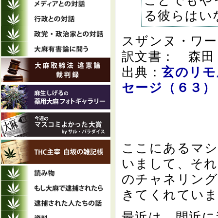
ことでもや
る彼らはい
スザンヌ・ワー
訳文書： 森田
出典：
玄のリモ
セージ（６３）
ここにあるマシ
いまして、それ
のチャネリング
きてくれてい
最近は、間近に