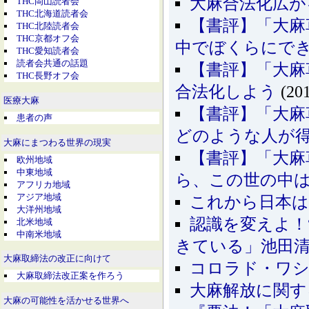
大麻合法化広が
THC岡山読者会
THC北海道読者会
【書評】「大麻
THC北陸読者会
THC京都オフ会
中でぼくらにで
THC愛知読者会
読者会共通の話題
【書評】「大麻
THC長野オフ会
合法化しよう
(201
医療大麻
【書評】「大麻
患者の声
どのような人が
大麻にまつわる世界の現実
【書評】「大麻
欧州地域
中東地域
ら、この世の中
アフリカ地域
アジア地域
これから日本
大洋州地域
認識を変えよ！
北米地域
中南米地域
きている」池田
大麻取締法の改正に向けて
コロラド・ワシ
大麻取締法改正案を作ろう
大麻解放に関す
大麻の可能性を活かせる世界へ