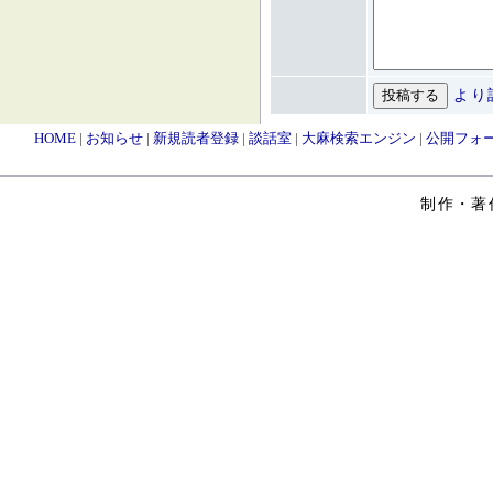
より
HOME
|
お知らせ
|
新規読者登録
|
談話室
|
大麻検索エンジン
|
公開フォ
制作・著