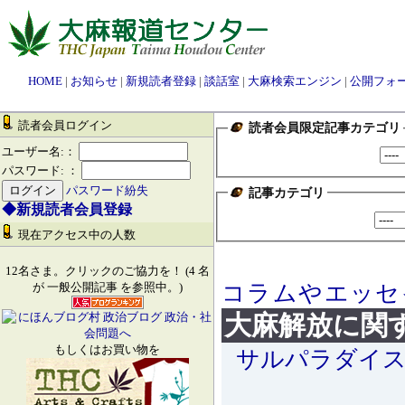
HOME
|
お知らせ
|
新規読者登録
|
談話室
|
大麻検索エンジン
|
公開フォ
読者会員ログイン
読者会員限定記事カテゴリ
ユーザー名:：
パスワード: ：
パスワード紛失
記事カテゴリ
◆新規読者会員登録
現在アクセス中の人数
12名さま。クリックのご協力を！ (4 名
コラムやエッセ
が 一般公開記事 を参照中。)
大麻解放に関
もしくはお買い物を
サルパラダイ