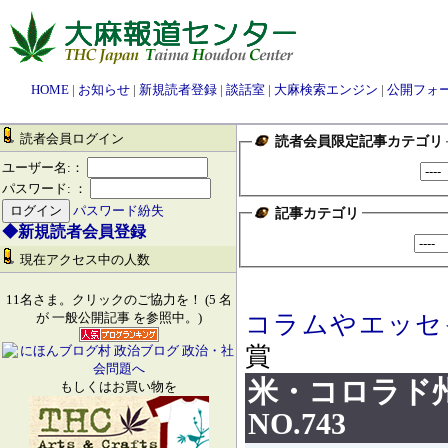
HOME
|
お知らせ
|
新規読者登録
|
談話室
|
大麻検索エンジン
|
公開フォ
読者会員ログイン
読者会員限定記事カテゴリ
ユーザー名:：
パスワード: ：
パスワード紛失
記事カテゴリ
◆新規読者会員登録
現在アクセス中の人数
11名さま。クリックのご協力を！ (5 名
コラムやエッセ
が 一般公開記事 を参照中。)
賞
米・コロラド
もしくはお買い物を
NO.743