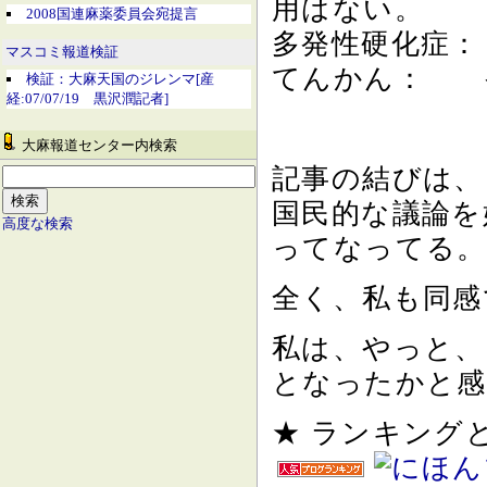
用はない。
2008国連麻薬委員会宛提言
多発性硬化症：
マスコミ報道検証
てんかん： 
検証：大麻天国のジレンマ[産
経:07/07/19 黒沢潤記者]
大麻報道センター内検索
記事の結びは、
国民的な議論を
高度な検索
ってなってる。
全く、私も同感
私は、やっと、
となったかと感
★ ランキン