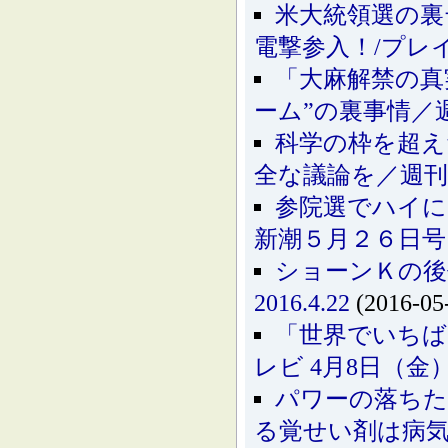
米大統領選の裏
電撃参入！/プレイ
「大麻解禁の真
ーム”の裏事情／週
科学の枠を超え
全な議論を／週刊
参院選でハイに
新潮５月２６日号
ショーンＫの後
2016.4.22
(2016-05
「世界でいちば
レビ 4月8日（金
パワーの落ちた
る覚せい剤は病