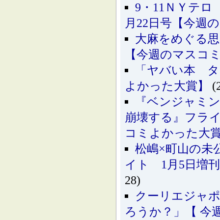
9・11ＮＹテ
月22日号【今週
大麻をめぐる思
【今週のマスコ
「ヤバい本 タ
よかった大賞】
(
『ベンジャミン
崩壊する』フライ
コミよかった大
松嶋×町山の未
イト 1月5日増
28)
クーリエジャポ
ろうか？」【 今