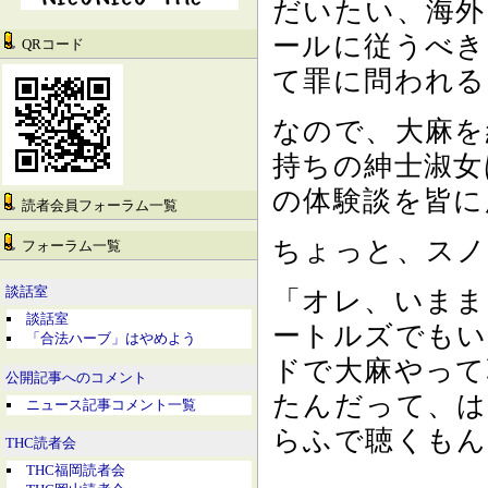
だいたい、海外
ールに従うべき
QRコード
て罪に問われる
なので、大麻を
持ちの紳士淑女
の体験談を皆に
読者会員フォーラム一覧
ちょっと、スノ
フォーラム一覧
談話室
「オレ、いまま
談話室
ートルズでもい
「合法ハーブ」はやめよう
ドで大麻やって
公開記事へのコメント
たんだって、は
ニュース記事コメント一覧
らふで聴くもん
THC読者会
THC福岡読者会