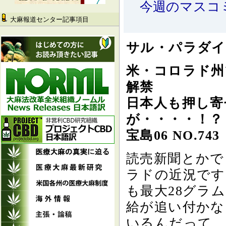
今週のマスコ
大麻報道センター記事項目
サル・パラダイ
米・コロラド州
解禁
日本人も押し寄
が・・・・！？
宝島06 NO.743
読売新聞とかで
ラドの近況です
も最大28グラ
給が追い付かな
いるんだって。