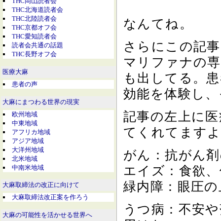
THC岡山読者会
THC北海道読者会
THC北陸読者会
なんてね。
THC京都オフ会
THC愛知読者会
さらにこの記事
読者会共通の話題
THC長野オフ会
マリファナの専
医療大麻
も出してる。患
患者の声
効能を体験し、
大麻にまつわる世界の現実
記事の左上に医
欧州地域
中東地域
てくれてますよ
アフリカ地域
アジア地域
大洋州地域
がん：抗がん剤
北米地域
中南米地域
エイズ：食欲、
緑内障：眼圧の
大麻取締法の改正に向けて
大麻取締法改正案を作ろう
うつ病：不安や
大麻の可能性を活かせる世界へ