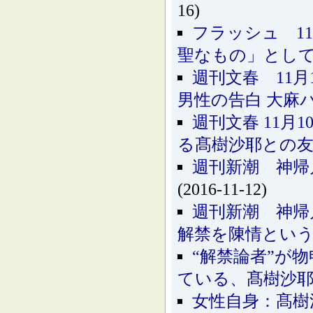
16)
フラッシュ 1
聖なもの」とし
週刊文春 11
男性の告白 大麻
週刊文春 11
る髙樹沙耶との
週刊新潮 神帰
(2016-11-12)
週刊新潮 神帰
解禁を陳情とい
“解禁論者”が
ている、髙樹沙
女性自身：髙樹